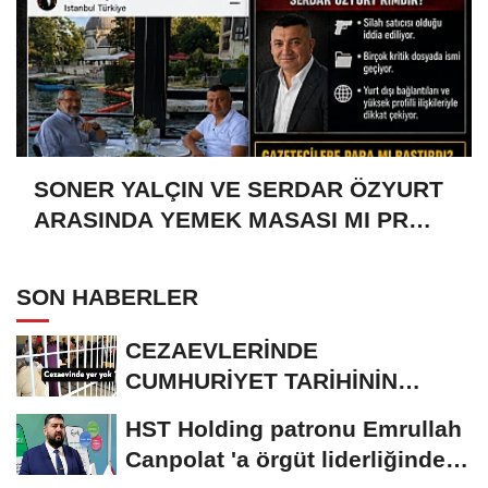
SONER YALÇIN VE SERDAR ÖZYURT
ARASINDA YEMEK MASASI MI PR
ANLAŞMASI MI?
SON HABERLER
CEZAEVLERİNDE
CUMHURİYET TARİHİNİN
REKORU KIRILDI 433 BİN 520
HST Holding patronu Emrullah
KİŞİ...
Canpolat 'a örgüt liderliğinden