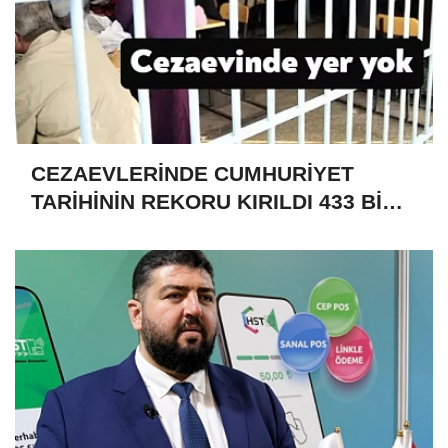
CEZAEVLERİNDE CUMHURİYET
TARİHİNİN REKORU KIRILDI 433 BİN
520 KİŞİ VAR!