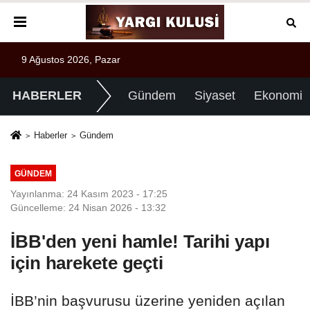
9 Ağustos 2026, Pazar
HABERLER
Gündem
Siyaset
Ekonomi
Haberler
Gündem
GÜNDEM
Yayınlanma: 24 Kasım 2023 - 17:25
Güncelleme: 24 Nisan 2026 - 13:32
İBB'den yeni hamle! Tarihi yapı
için harekete geçti
İBB’nin başvurusu üzerine yeniden açılan