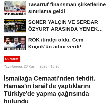
iddianame...
Tasarruf finansman şirketlerine
sınırlama geldi
SONER YALÇIN VE SERDAR
ÖZYURT ARASINDA YEMEK
MASASI MI PR ANLAŞMASI...
ROK itirafçı oldu, Cem
Küçük'ün adını verdi!
GÜNDEM
Yayınlanma: 23 Kasım 2023 - 16:26
İsmailağa Cemaati'nden tehdit.
Hamas'ın İsrail'de yaptıklarını
Türkiye'de yapma çağrısında
bulundu