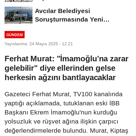
Avcılar Belediyesi
Soruşturmasında Yeni
Gelişme! Gözaltındaki 12...
GÜNDEM
Yayınlanma: 24 Mayıs 2025 - 12:21
Ferhat Murat: "İmamoğlu'na zarar
gelebilir" diye ellerinden gelse
herkesin ağzını bantlayacaklar
Gazeteci Ferhat Murat, TV100 kanalında
yaptığı açıklamada, tutuklanan eski İBB
Başkanı Ekrem İmamoğlu'nun kurduğu
yolsuzluk ve rüşvet ağına ilişkin çarpıcı
değerlendirmelerde bulundu. Murat, Kiptaş