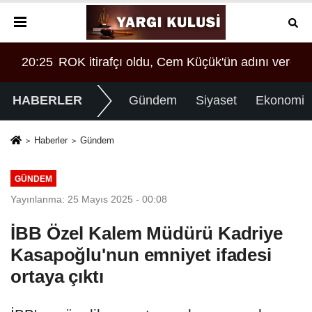
 verdi!
20:25
ROK itirafçı oldu, Cem Küçük'ün adını verdi!
20:
HABERLER
Gündem
Siyaset
Ekonomi
Haberler
Gündem
GÜNDEM
Yayınlanma: 25 Mayıs 2025 - 00:08
İBB Özel Kalem Müdürü Kadriye
Kasapoğlu'nun emniyet ifadesi
ortaya çıktı