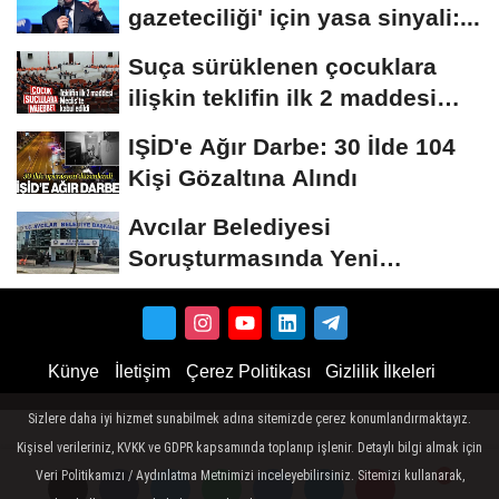
gazeteciliği' için yasa sinyali:...
Suça sürüklenen çocuklara
ilişkin teklifin ilk 2 maddesi
kabul edildi
IŞİD'e Ağır Darbe: 30 İlde 104
Kişi Gözaltına Alındı
Avcılar Belediyesi
Soruşturmasında Yeni
Gelişme! Gözaltındaki 12...
Künye
İletişim
Çerez Politikası
Gizlilik İlkeleri
Sizlere daha iyi hizmet sunabilmek adına sitemizde çerez konumlandırmaktayız.
Kişisel verileriniz, KVKK ve GDPR kapsamında toplanıp işlenir. Detaylı bilgi almak için
Veri Politikamızı / Aydınlatma Metnimizi inceleyebilirsiniz. Sitemizi kullanarak,