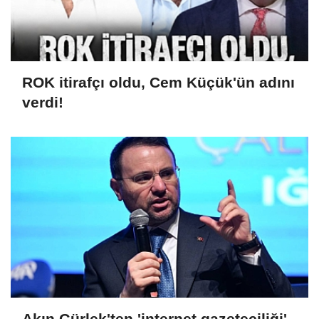
ROK itirafçı oldu, Cem Küçük'ün adını
verdi!
Akın Gürlek'ten 'internet gazeteciliği'