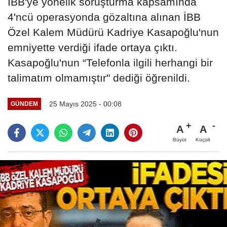
İBB'ye yönelik soruşturma kapsamında
4'ncü operasyonda gözaltına alınan İBB
Özel Kalem Müdürü Kadriye Kasapoğlu'nun
emniyette verdiği ifade ortaya çıktı.
Kasapoğlu'nun “Telefonla ilgili herhangi bir
talimatım olmamıştır" dediği öğrenildi.
25 Mayıs 2025 - 00:08
GÜNDEM
A
A
Büyüt
Küçült