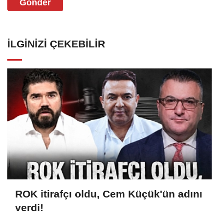
Gönder
İLGINIZI ÇEKEBILIR
ROK itirafçı oldu, Cem Küçük'ün adını
verdi!