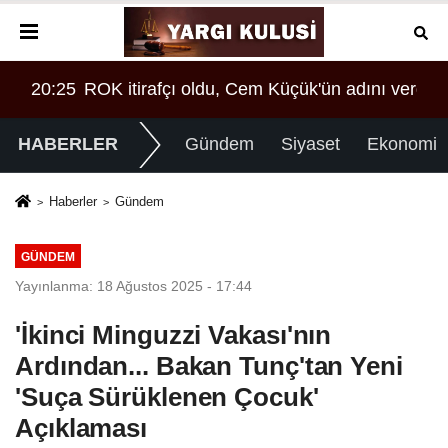
 verdi!
20:25
ROK itirafçı oldu, Cem Küçük'ün adını verdi!
HABERLER
Gündem
Siyaset
Ekonomi
Haberler
Gündem
GÜNDEM
Yayınlanma: 18 Ağustos 2025 - 17:44
'İkinci Minguzzi Vakası'nın
Ardından... Bakan Tunç'tan Yeni
'Suça Sürüklenen Çocuk'
Açıklaması