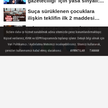
gazeteciliği' için yasa sinyali:...
Suça sürüklenen çocuklara
ilişkin teklifin ilk 2 maddesi
kabul edildi
IŞİD'e Ağır Darbe: 30 İlde 104
Sizlere daha iyi hizmet sunabilmek adına sitemizde çerez konumlandırmaktayız.
Kişi Gözaltına Alındı
Kişisel verileriniz, KVKK ve GDPR kapsamında toplanıp işlenir. Detaylı bilgi almak için
Veri Politikamızı / Aydınlatma Metnimizi inceleyebilirsiniz. Sitemizi kullanarak,
Avcılar Belediyesi
çerezleri kullanmamızı kabul etmiş olacaksınız.
AYRINTILAR
TAMAM
Yorumlar
Yorumlar
Soruşturmasında Yeni
Gelişme! Gözaltındaki 12...
GÜNDEM
Yayınlanma: 17 Ağustos 2025 - 19:45
Uyuşturucu ticaretinden 30 yıl
ceza alan Hırvat kaptana yargı
kararı olmadan tahliye