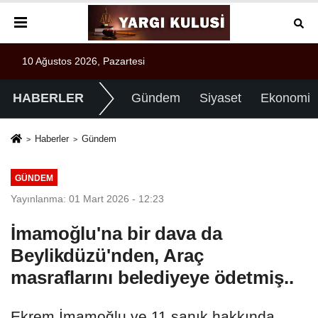
10 Ağustos 2026, Pazartesi
HABERLER
Gündem
Siyaset
Ekonomi
Haberler
Gündem
GÜNDEM
Yayınlanma: 01 Mart 2026 - 12:23
İmamoğlu'na bir dava da
Beylikdüzü'nden, Araç
masraflarını belediyeye ödetmiş..
Ekrem İmamoğlu ve 11 sanık hakkında