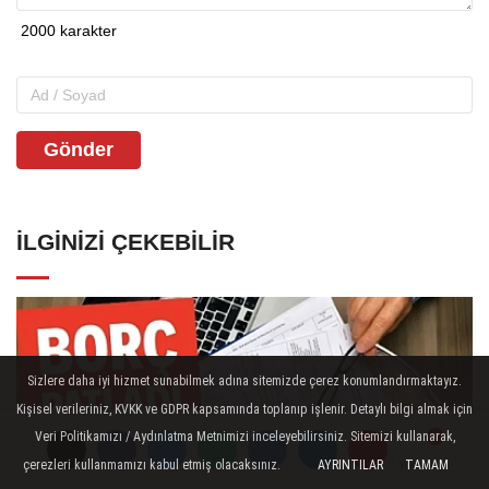
Gönder
İLGINIZI ÇEKEBILIR
Sizlere daha iyi hizmet sunabilmek adına sitemizde çerez konumlandırmaktayız.
Kişisel verileriniz, KVKK ve GDPR kapsamında toplanıp işlenir. Detaylı bilgi almak için
Veri Politikamızı / Aydınlatma Metnimizi inceleyebilirsiniz. Sitemizi kullanarak,
çerezleri kullanmamızı kabul etmiş olacaksınız.
AYRINTILAR
TAMAM
Yorumlar
Yorumlar
Yorumlar