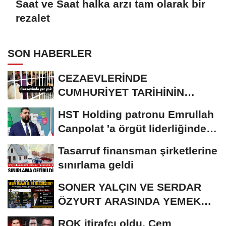
Saat ve Saat halka arzı tam olarak bir
rezalet
SON HABERLER
CEZAEVLERİNDE
CUMHURİYET TARİHİNİN
REKORU KIRILDI 433 BİN 520
HST Holding patronu Emrullah
KİŞİ...
Canpolat 'a örgüt liderliğinden
iddianame...
Tasarruf finansman şirketlerine
sınırlama geldi
SONER YALÇIN VE SERDAR
ÖZYURT ARASINDA YEMEK
MASASI MI PR ANLAŞMASI...
ROK itirafçı oldu, Cem