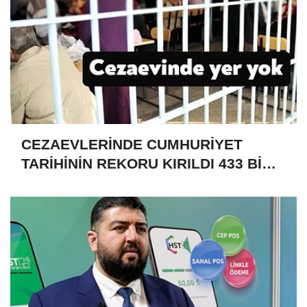
CEZAEVLERİNDE CUMHURİYET
TARİHİNİN REKORU KIRILDI 433 BİN
520 KİŞİ VAR!