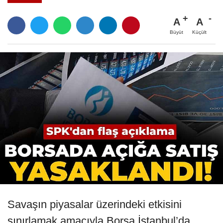
A
A
Büyüt
Küçült
Savaşın piyasalar üzerindeki etkisini
sınırlamak amacıyla Borsa İstanbul’da