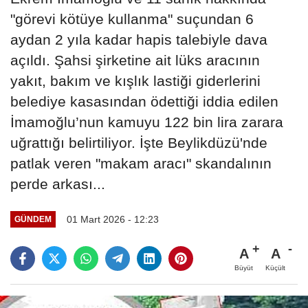
"görevi kötüye kullanma" suçundan 6
aydan 2 yıla kadar hapis talebiyle dava
açıldı. Şahsi şirketine ait lüks aracının
yakıt, bakım ve kışlık lastiği giderlerini
belediye kasasından ödettiği iddia edilen
İmamoğlu’nun kamuyu 122 bin lira zarara
uğrattığı belirtiliyor. İşte Beylikdüzü'nde
patlak veren "makam aracı" skandalının
perde arkası...
01 Mart 2026 - 12:23
GÜNDEM
A
A
Büyüt
Küçült