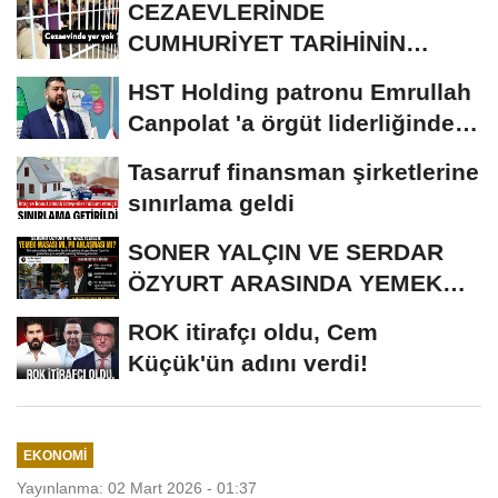
CEZAEVLERİNDE
CUMHURİYET TARİHİNİN
REKORU KIRILDI 433 BİN 520
HST Holding patronu Emrullah
KİŞİ...
Canpolat 'a örgüt liderliğinden
iddianame...
Tasarruf finansman şirketlerine
sınırlama geldi
SONER YALÇIN VE SERDAR
ÖZYURT ARASINDA YEMEK
MASASI MI PR ANLAŞMASI...
ROK itirafçı oldu, Cem
Küçük'ün adını verdi!
EKONOMI
Yayınlanma: 02 Mart 2026 - 01:37