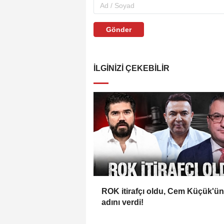
Gönder
İLGINIZI ÇEKEBILIR
ROK itirafçı oldu, Cem Küçük'ün
adını verdi!