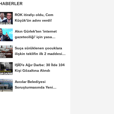
 HABERLER
ROK itirafçı oldu, Cem
Küçük'ün adını verdi!
Akın Gürlek'ten 'internet
gazeteciliği' için yasa
sinyali:...
Suça sürüklenen çocuklara
ilişkin teklifin ilk 2 maddesi
kabul edildi
IŞİD'e Ağır Darbe: 30 İlde 104
Kişi Gözaltına Alındı
Avcılar Belediyesi
Soruşturmasında Yeni
Gelişme! Gözaltındaki 12...