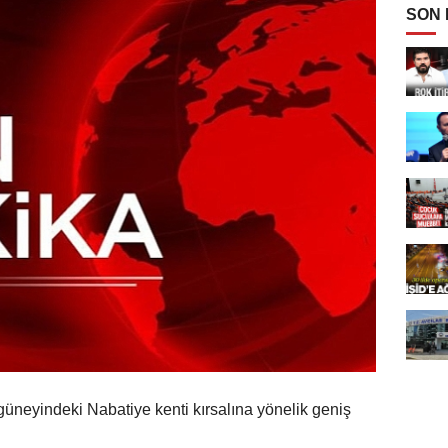
SON
n güneyindeki Nabatiye kenti kırsalına yönelik geniş