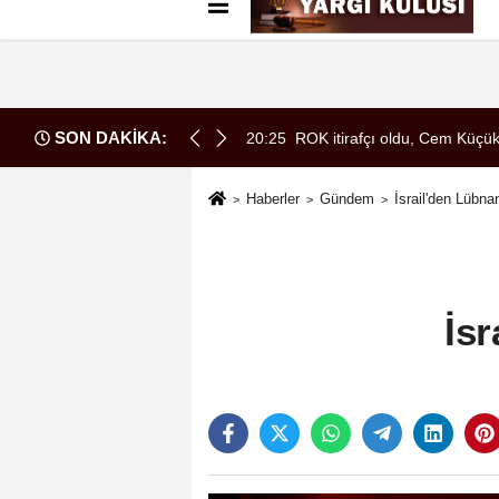
Künye
İletişim
Çerez Politikası
G
SON DAKİKA:
erdi!
20:25
ROK itirafçı oldu, Cem Küçük
Haberler
Gündem
İsrail'den Lübna
İsr