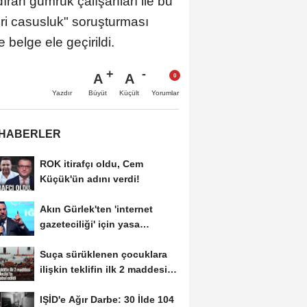
zdıran gümrük çalışanları ile bu
eri casusluk" soruşturması
belge ele geçirildi.
A
A
Büyüt
Küçült
Yazdır
Yorumlar
 HABERLER
ROK itirafçı oldu, Cem
Küçük'ün adını verdi!
Akın Gürlek'ten 'internet
gazeteciliği' için yasa
sinyali:...
Suça sürüklenen çocuklara
ilişkin teklifin ilk 2 maddesi
kabul edildi
IŞİD'e Ağır Darbe: 30 İlde 104