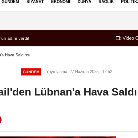
GÜNDEM
SIYASET
EKONOMI
DÜNYA
SAĞLIK
POLITIK
izlilik İlkeleri
Video G
'ün adını verdi!
n'a Hava Saldırısı
Yayınlanma: 27 Haziran 2025 - 12:52
GÜNDEM
ail'den Lübnan'a Hava Saldı