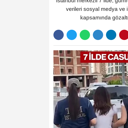
İstanbul merkezli 7 ilde, gümrü
verileri sosyal medya ve 
kapsamında gözaltın