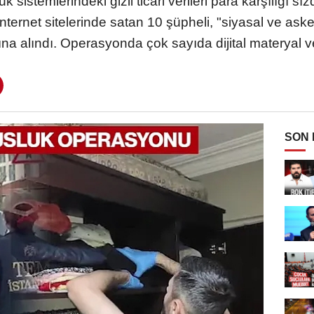
k sistemlerindeki gizli ticari verileri para karşılığı sı
internet sitelerinde satan 10 şüpheli, "siyasal ve ask
a alındı. Operasyonda çok sayıda dijital materyal ve 
SON