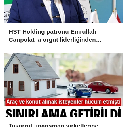
HST Holding patronu Emrullah
Canpolat 'a örgüt liderliğinden
iddianame hazırlandı.. Tüm
malvarlığına el konuldu
Tasarruf finansman şirketlerine