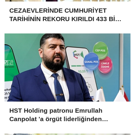
CEZAEVLERİNDE CUMHURİYET
TARİHİNİN REKORU KIRILDI 433 BİN
520 KİŞİ VAR!
HST Holding patronu Emrullah
Canpolat 'a örgüt liderliğinden
iddianame hazırlandı.. Tüm