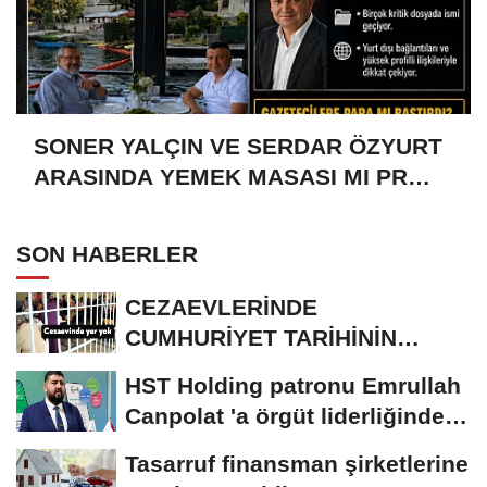
SONER YALÇIN VE SERDAR ÖZYURT
ARASINDA YEMEK MASASI MI PR
ANLAŞMASI MI?
SON HABERLER
CEZAEVLERİNDE
CUMHURİYET TARİHİNİN
REKORU KIRILDI 433 BİN 520
HST Holding patronu Emrullah
KİŞİ...
Canpolat 'a örgüt liderliğinden
iddianame...
Tasarruf finansman şirketlerine