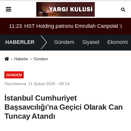
ASI MI?
İNİN REKORU KIRILDI 433 BİN 520 KİŞİ VAR!
11:23
HST Holding patronu Emrullah Canpolat 'a örgü
08:
HABERLER
Gündem
Siyaset
Ekonomi
Haberler
Gündem
GÜNDEM
Yayınlanma: 11 Şubat 2026 - 09:14
İstanbul Cumhuriyet
Başsavcılığı'na Geçici Olarak Can
Tuncay Atandı