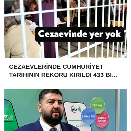
CEZAEVLERİNDE CUMHURİYET
TARİHİNİN REKORU KIRILDI 433 BİN
520 KİŞİ VAR!