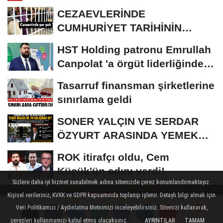
CEZAEVLERİNDE
CUMHURİYET TARİHİNİN
REKORU KIRILDI 433 BİN 520
HST Holding patronu Emrullah
KİŞİ...
Canpolat 'a örgüt liderliğinden
iddianame...
Tasarruf finansman şirketlerine
sınırlama geldi
SONER YALÇIN VE SERDAR
ÖZYURT ARASINDA YEMEK
MASASI MI PR ANLAŞMASI...
ROK itirafçı oldu, Cem
Küçük'ün adını verdi!
Sizlere daha iyi hizmet sunabilmek adına sitemizde çerez konumlandırmaktayız.
Kişisel verileriniz, KVKK ve GDPR kapsamında toplanıp işlenir. Detaylı bilgi almak için
Veri Politikamızı / Aydınlatma Metnimizi inceleyebilirsiniz. Sitemizi kullanarak,
çerezleri kullanmamızı kabul etmiş olacaksınız.
AYRINTILAR
TAMAM
Yorumlar
Yorumlar
Künye
İletişim
Çerez Politikası
Gizlilik İlkeleri