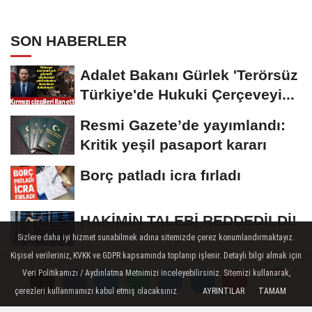
zinciri...
SON HABERLER
Adalet Bakanı Gürlek 'Terörsüz
Türkiye'de Hukuki Çerçeveyi...
Resmi Gazete’de yayımlandı:
Kritik yeşil pasaport kararı
Borç patladı icra fırladı
HAKİMİN TALEBİ REDDEDİLDİ!
Sizlere daha iyi hizmet sunabilmek adına sitemizde çerez konumlandırmaktayız.
Kişisel verileriniz, KVKK ve GDPR kapsamında toplanıp işlenir. Detaylı bilgi almak için
Medyada şantaj çetesi çöktü!
Veri Politikamızı / Aydınlatma Metnimizi inceleyebilirsiniz. Sitemizi kullanarak,
Tahir Sarıkaya ve suç ağının
çerezleri kullanmamızı kabul etmiş olacaksınız.
AYRINTILAR
TAMAM
Yorumlar
Yorumlar
Yorumlar
kirli...