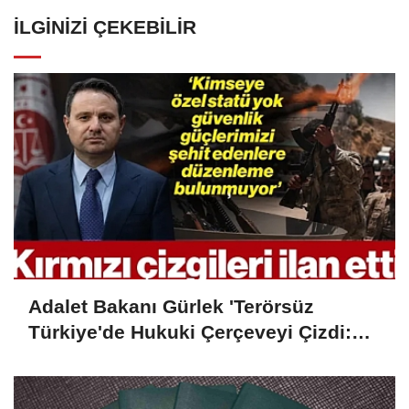
İLGINIZI ÇEKEBILIR
Adalet Bakanı Gürlek 'Terörsüz
Türkiye'de Hukuki Çerçeveyi Çizdi:
'Hiçbir Kişiye Özel Statü Tanınmıyor'