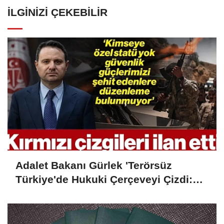
İLGINIZI ÇEKEBILIR
Adalet Bakanı Gürlek 'Terörsüz
Türkiye'de Hukuki Çerçeveyi Çizdi:
'Hiçbir Kişiye Özel Statü Tanınmıyor'