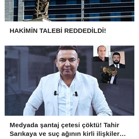
HAKİMİN TALEBİ REDDEDİLDİ!
Medyada şantaj çetesi çöktü! Tahir
Sarıkaya ve suç ağının kirli ilişkiler