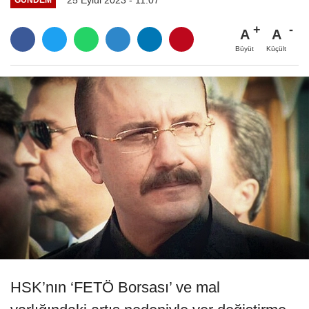
A
A
Büyüt
Küçült
HSK’nın ‘FETÖ Borsası’ ve mal