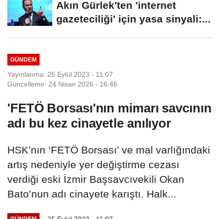
Akın Gürlek'ten 'internet
gazeteciliği' için yasa sinyali:...
GÜNDEM
Yayınlanma: 25 Eylül 2023 - 11:07
Güncelleme: 24 Nisan 2026 - 16:46
'FETÖ Borsası'nın mimarı savcının
adı bu kez cinayetle anılıyor
HSK’nın ‘FETÖ Borsası’ ve mal varlığındaki
artış nedeniyle yer değiştirme cezası
verdiği eski İzmir Başsavcıvekili Okan
Bato’nun adı cinayete karıştı. Halk...
25 Eylül 2023 - 11:07
GÜNDEM