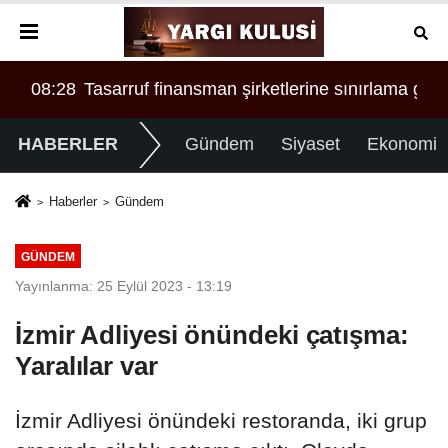
üm malvarlığına el konuldu
ama geldi
00:34
SONER YALÇIN VE SERDAR ÖZYURT ARAS
11:
HABERLER
Gündem
Siyaset
Ekonomi
Haberler
Gündem
GÜNDEM
Yayınlanma: 25 Eylül 2023 - 13:19
İzmir Adliyesi önündeki çatışma:
Yaralılar var
İzmir Adliyesi önündeki restoranda, iki grup