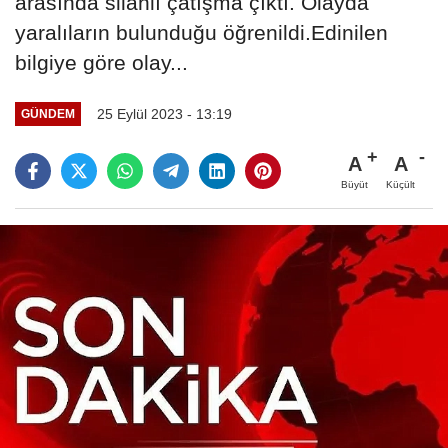
arasında silahlı çatışma çıktı. Olayda
yaralıların bulunduğu öğrenildi.Edinilen
bilgiye göre olay...
25 Eylül 2023 - 13:19
GÜNDEM
A
A
Büyüt
Küçült