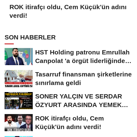
ROK itirafçı oldu, Cem Küçük'ün adını
verdi!
SON HABERLER
HST Holding patronu Emrullah
Canpolat 'a örgüt liderliğinden
iddianame...
Tasarruf finansman şirketlerine
sınırlama geldi
SONER YALÇIN VE SERDAR
ÖZYURT ARASINDA YEMEK
MASASI MI PR ANLAŞMASI...
ROK itirafçı oldu, Cem
Küçük'ün adını verdi!