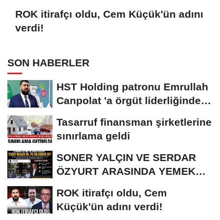
ROK itirafçı oldu, Cem Küçük'ün adını
verdi!
SON HABERLER
HST Holding patronu Emrullah
Canpolat 'a örgüt liderliğinden
iddianame...
Tasarruf finansman şirketlerine
sınırlama geldi
SONER YALÇIN VE SERDAR
ÖZYURT ARASINDA YEMEK
MASASI MI PR ANLAŞMASI...
ROK itirafçı oldu, Cem
Küçük'ün adını verdi!