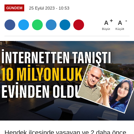
25 Eylül 2023 - 10:53
GÜNDEM
A
A
Büyüt
Küçült
Hendek ilçesinde yaşayan ve 2 daha önce