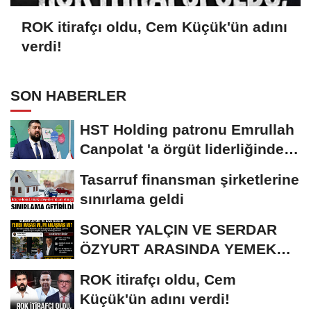
ROK itirafçı oldu, Cem Küçük'ün adını
verdi!
SON HABERLER
HST Holding patronu Emrullah
Canpolat 'a örgüt liderliğinden
iddianame...
Tasarruf finansman şirketlerine
sınırlama geldi
SONER YALÇIN VE SERDAR
ÖZYURT ARASINDA YEMEK
MASASI MI PR ANLAŞMASI...
ROK itirafçı oldu, Cem
Küçük'ün adını verdi!