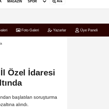
Ara
A
MAGAZIN
SPOR
aleri
Foto Galeri
Yazarlar
Üye Paneli
 şirketlerine sınırlama geldi
da
İl Özel İdaresi
ltında
dından başlatılan soruşturma
altına alındı.