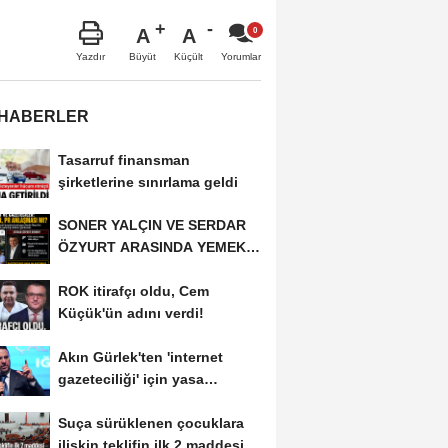
A
A
Büyüt
Küçült
Yazdır
Yorumlar
 HABERLER
Tasarruf finansman
şirketlerine sınırlama geldi
SONER YALÇIN VE SERDAR
ÖZYURT ARASINDA YEMEK
MASASI MI PR ANLAŞMASI...
ROK itirafçı oldu, Cem
Küçük'ün adını verdi!
Akın Gürlek'ten 'internet
gazeteciliği' için yasa
sinyali:...
Suça sürüklenen çocuklara
ilişkin teklifin ilk 2 maddesi