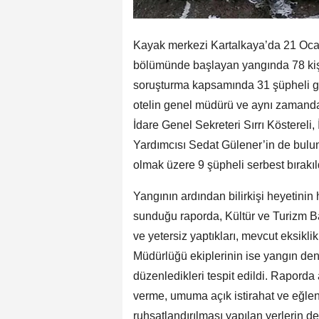
Kayak merkezi Kartalkaya’da 21 Ocak
bölümünde başlayan yangında 78 kişi 
soruşturma kapsamında 31 şüpheli göza
otelin genel müdürü ve aynı zamanda 
İdare Genel Sekreteri Sırrı Kösterel
Yardımcısı Sedat Gülener’in de bulund
olmak üzere 9 şüpheli serbest bırakıl
Yangının ardından bilirkişi heyetinin
sunduğu raporda, Kültür ve Turizm Bak
ve yetersiz yaptıkları, mevcut eksiklik
Müdürlüğü ekiplerinin ise yangın den
düzenledikleri tespit edildi. Raporda a
verme, umuma açık istirahat ve eğlen
ruhsatlandırılması yapılan yerlerin den