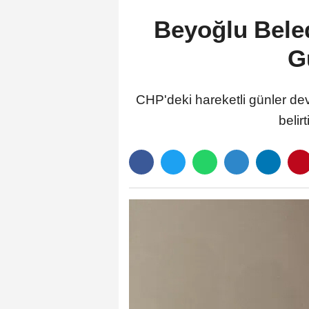
Beyoğlu Beled
G
CHP'deki hareketli günler de
belir