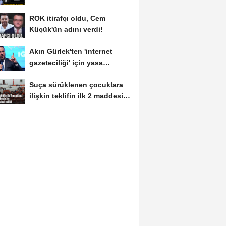
MASASI MI PR ANLAŞMASI...
ROK itirafçı oldu, Cem
Küçük'ün adını verdi!
Akın Gürlek'ten 'internet
gazeteciliği' için yasa
sinyali:...
Suça sürüklenen çocuklara
ilişkin teklifin ilk 2 maddesi
kabul edildi