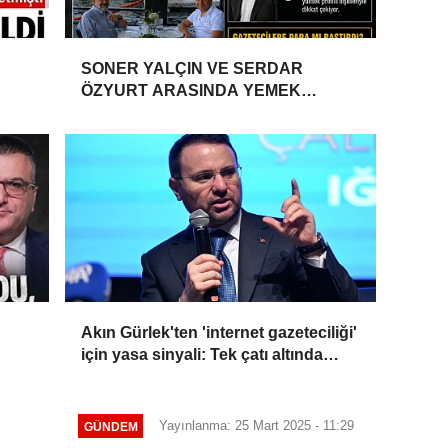
SONER YALÇIN VE SERDAR
ÖZYURT ARASINDA YEMEK
MASASI MI PR ANLAŞMASI MI?
Akın Gürlek'ten 'internet gazeteciliği'
için yasa sinyali: Tek çatı altında
toplanmalı
Yayınlanma: 25 Mart 2025 - 11:29
GÜNDEM