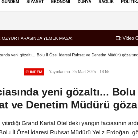
GÜNDEM
SIYASET
EKONOMI
DÜNYA
SAĞLIK
POLITIK
izlilik İlkeleri
Video G
 ÖZYURT ARASINDA YEMEK MASASI MI PR ANLAŞMASI MI?
08:28
Tasarruf finansman
sında yeni gözaltı... Bolu İl Özel İdaresi Ruhsat ve Denetim Müdürü gözaltın
Yayınlanma: 25 Mart 2025 - 18:55
GÜNDEM
iasında yeni gözaltı... Bolu 
t ve Denetim Müdürü göza
 yitirdiği Grand Kartal Otel'deki yangın faciasının ar
lu İl Özel İdaresi Ruhsat Müdürü Yeliz Erdoğan, göz