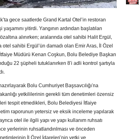
’ta gece saatlerde Grand Kartal Otel’in restoran
yaşamını yitirdi. Yangının ardından başlatılan
ltına alınırken; aralarında otel sahibi Halit Ergül,
otel sahibi Ergül’ün damadı olan Emir Aras, İl Özel
i, İtfaiye Müdürü Kenan Coşkun, Bolu Belediye Başkan
uğu 22 şüpheli tutuklanırken 8'i adli kontrol şartıyla
dı.
 hazırlayarak Bolu Cumhuriyet Başsavcılığı'na
anlığı yetkililerinin gerekli tüm denetimleri özensiz
leri tespit etmedikleri, Bolu Belediyesi İtfaiye
etim raporunun yetersiz ve eksik inceleme yapılarak
yrıca otel ile ilgili yapı ve yapı kullanım ruhsatı
ce yerlerinin ruhsatlandırılması ve önceden
etimlerinin İl Özel İdareleri'nin yetki ve