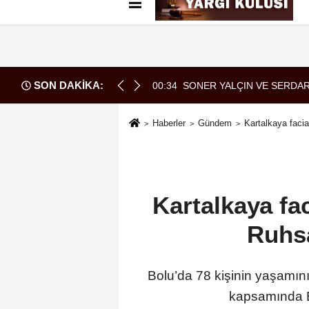
Künye
İletişim
Çerez Politikası
G
SON DAKİKA:
a geldi
00:34
SONER YALÇIN VE SERDAR
Haberler
Gündem
Kartalkaya facia
Kartalkaya fac
Ruhsa
Bolu’da 78 kişinin yaşamını
kapsamında Bo