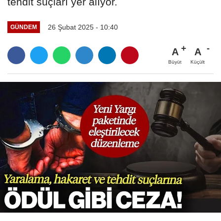
tehdit suçları yer alıyor.
26 Şubat 2025 - 10:40
GÜNDEM
A
A
Büyüt
Küçült