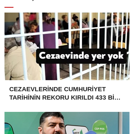
CEZAEVLERİNDE CUMHURİYET
TARİHİNİN REKORU KIRILDI 433 BİN
520 KİŞİ VAR!