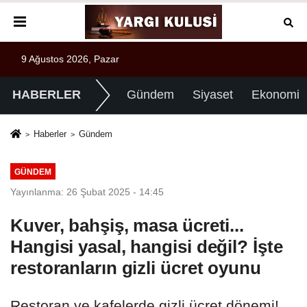
9 Ağustos 2026, Pazar
HABERLER
Gündem
Siyaset
Ekonomi
Haberler
Gündem
GÜNDEM
Yayınlanma: 26 Şubat 2025 - 14:45
Kuver, bahşiş, masa ücreti...
Hangisi yasal, hangisi değil? İşte
restoranların gizli ücret oyunu
Restoran ve kafelerde gizli ücret dönemi!