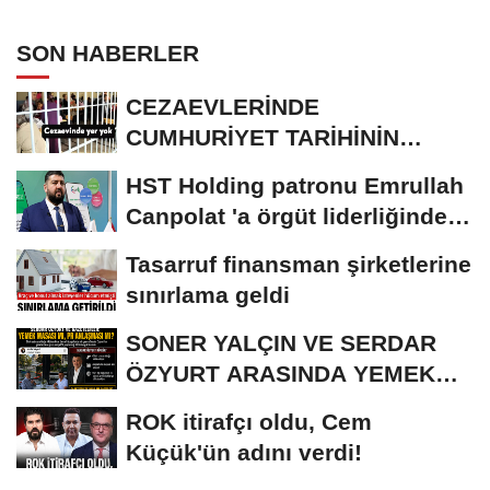
ANLAŞMASI MI?
SON HABERLER
CEZAEVLERİNDE
CUMHURİYET TARİHİNİN
REKORU KIRILDI 433 BİN 520
HST Holding patronu Emrullah
KİŞİ...
Canpolat 'a örgüt liderliğinden
iddianame...
Tasarruf finansman şirketlerine
sınırlama geldi
SONER YALÇIN VE SERDAR
ÖZYURT ARASINDA YEMEK
MASASI MI PR ANLAŞMASI...
ROK itirafçı oldu, Cem
Küçük'ün adını verdi!