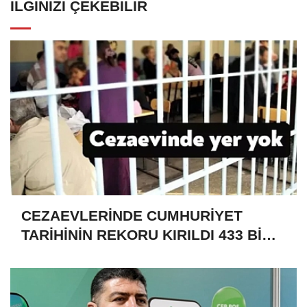
İLGINIZI ÇEKEBILIR
CEZAEVLERİNDE CUMHURİYET
TARİHİNİN REKORU KIRILDI 433 BİN
520 KİŞİ VAR!