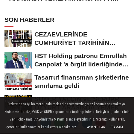
ANLAŞMASI MI?
SON HABERLER
CEZAEVLERİNDE
CUMHURİYET TARİHİNİN
REKORU KIRILDI 433 BİN 520
HST Holding patronu Emrullah
KİŞİ...
Canpolat 'a örgüt liderliğinden
iddianame...
Tasarruf finansman şirketlerine
sınırlama geldi
SONER YALÇIN VE SERDAR
Sizlere daha iyi hizmet sunabilmek adına sitemizde çerez konumlandırmaktayız.
ÖZYURT ARASINDA YEMEK
Kişisel verileriniz, KVKK ve GDPR kapsamında toplanıp işlenir. Detaylı bilgi almak için
MASASI MI PR ANLAŞMASI...
ROK itirafçı oldu, Cem
Veri Politikamızı / Aydınlatma Metnimizi inceleyebilirsiniz. Sitemizi kullanarak,
çerezleri kullanmamızı kabul etmiş olacaksınız.
AYRINTILAR
TAMAM
Küçük'ün adını verdi!
Yorumlar
Yorumlar