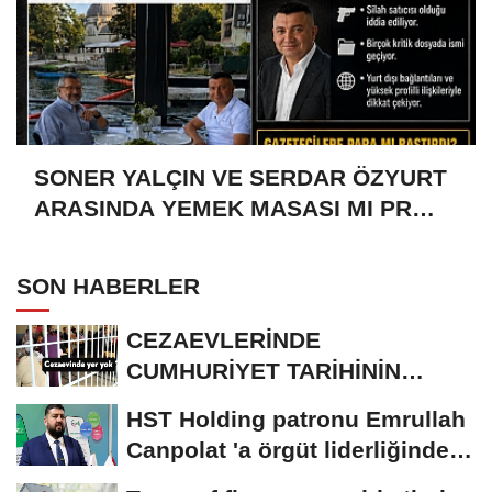
SONER YALÇIN VE SERDAR ÖZYURT
ARASINDA YEMEK MASASI MI PR
ANLAŞMASI MI?
SON HABERLER
CEZAEVLERİNDE
CUMHURİYET TARİHİNİN
REKORU KIRILDI 433 BİN 520
HST Holding patronu Emrullah
KİŞİ...
Canpolat 'a örgüt liderliğinden
iddianame...