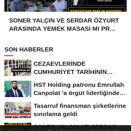
SONER YALÇIN VE SERDAR ÖZYURT
ARASINDA YEMEK MASASI MI PR
ANLAŞMASI MI?
SON HABERLER
CEZAEVLERİNDE
CUMHURİYET TARİHİNİN
REKORU KIRILDI 433 BİN 520
HST Holding patronu Emrullah
KİŞİ...
Canpolat 'a örgüt liderliğinden
iddianame...
Tasarruf finansman şirketlerine
sınırlama geldi
SONER YALÇIN VE SERDAR