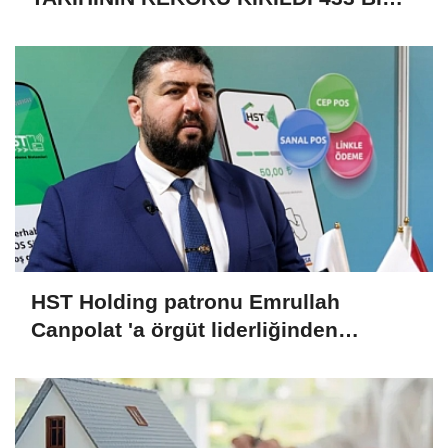
520 KİŞİ VAR!
HST Holding patronu Emrullah
Canpolat 'a örgüt liderliğinden
iddianame hazırlandı.. Tüm
malvarlığına el konuldu