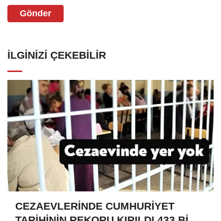
Gönder
İLGINIZI ÇEKEBILIR
CEZAEVLERİNDE CUMHURİYET
TARİHİNİN REKORU KIRILDI 433 BİN