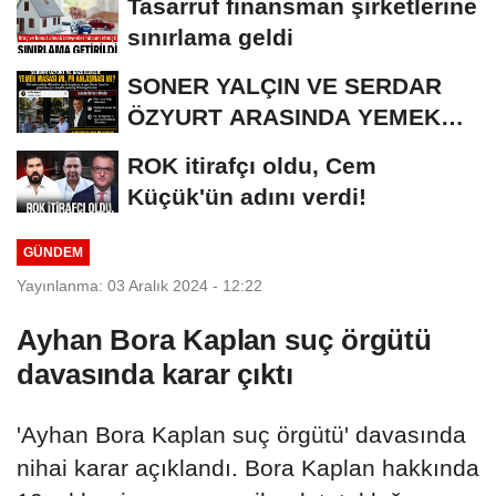
Tasarruf finansman şirketlerine
sınırlama geldi
SONER YALÇIN VE SERDAR
ÖZYURT ARASINDA YEMEK
MASASI MI PR ANLAŞMASI...
ROK itirafçı oldu, Cem
Küçük'ün adını verdi!
GÜNDEM
Yayınlanma: 03 Aralık 2024 - 12:22
Ayhan Bora Kaplan suç örgütü
davasında karar çıktı
'Ayhan Bora Kaplan suç örgütü' davasında
nihai karar açıklandı. Bora Kaplan hakkında