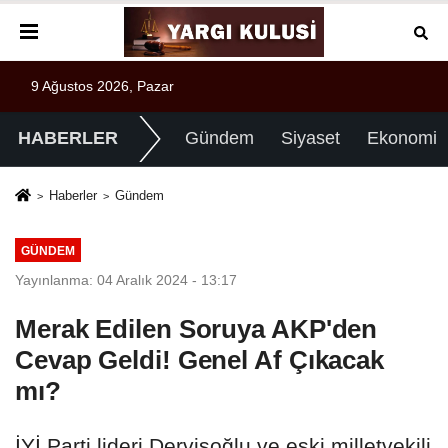
9 Ağustos 2026, Pazar
HABERLER
Gündem
Siyaset
Ekonomi
Haberler
Gündem
GÜNDEM
Yayınlanma: 04 Aralık 2024 - 13:17
Merak Edilen Soruya AKP'den
Cevap Geldi! Genel Af Çıkacak
mı?
İYİ Parti lideri Dervişoğlu ve eski milletvekili