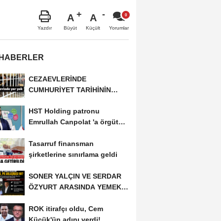
A
A
Büyüt
Küçült
Yazdır
Yorumlar
 HABERLER
CEZAEVLERİNDE
CUMHURİYET TARİHİNİN
REKORU KIRILDI 433 BİN 520
HST Holding patronu
KİŞİ...
Emrullah Canpolat 'a örgüt
liderliğinden iddianame...
Tasarruf finansman
şirketlerine sınırlama geldi
SONER YALÇIN VE SERDAR
ÖZYURT ARASINDA YEMEK
MASASI MI PR ANLAŞMASI...
ROK itirafçı oldu, Cem
Küçük'ün adını verdi!