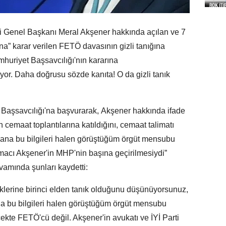
ti Genel Başkanı Meral Akşener hakkında açılan ve 7
na” karar verilen FETÖ davasının gizli tanığına
mhuriyet Başsavcılığı'nın kararına
yor. Daha doğrusu sözde kanıta! O da gizli tanık
Başsavcılığı'na başvurarak, Akşener hakkında ifade
 cemaat toplantılarına katıldığını, cemaat talimatı
 Bana bu bilgileri halen görüştüğüm örgüt mensubu
 amacı Akşener'in MHP'nin başına geçirilmesiydi”
amında şunları kaydetti:
iklerine birinci elden tanık olduğunu düşünüyorsunuz,
na bu bilgileri halen görüştüğüm örgüt mensubu
rçekte FETÖ'cü değil. Akşener'in avukatı ve İYİ Parti