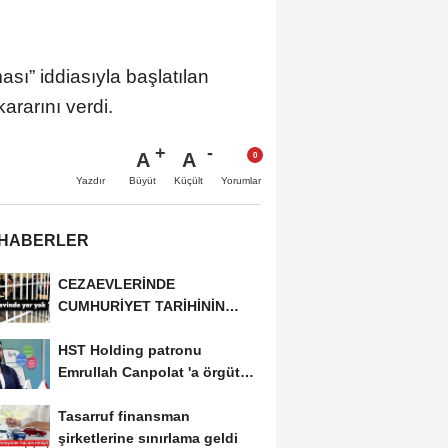
ı” iddiasıyla başlatılan
ararını verdi.
A
A
Büyüt
Küçült
Yazdır
Yorumlar
 HABERLER
CEZAEVLERİNDE
CUMHURİYET TARİHİNİN
REKORU KIRILDI 433 BİN 520
HST Holding patronu
KİŞİ...
Emrullah Canpolat 'a örgüt
liderliğinden iddianame...
Tasarruf finansman
şirketlerine sınırlama geldi