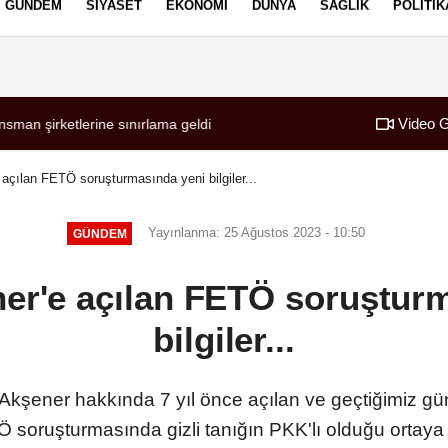
GÜNDEM
SIYASET
EKONOMI
DÜNYA
SAĞLIK
POLITIK
izlilik İlkeleri
Video G
ldu
ne sınırlama geldi
00:34
SONER YALÇIN 
açılan FETÖ soruşturmasında yeni bilgiler...
Yayınlanma: 25 Ağustos 2023 - 10:50
GÜNDEM
er'e açılan FETÖ soruştur
bilgiler...
Akşener hakkında 7 yıl önce açılan ve geçtiğimiz gü
 soruşturmasında gizli tanığın PKK'lı olduğu ortaya ç