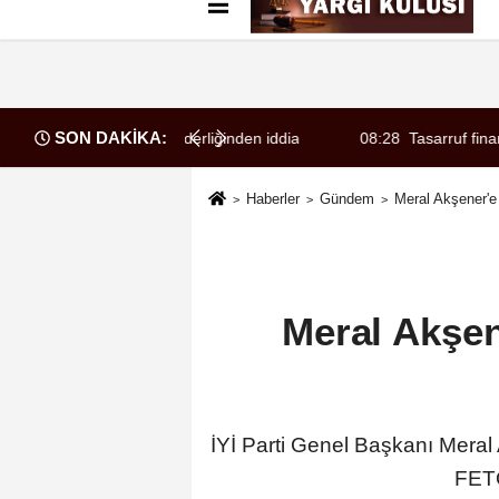
Künye
İletişim
Çerez Politikası
G
SON DAKİKA:
a örgüt liderliğinden iddianame hazırlandı.. Tüm malvarlığına el konu
08:28
Tasarruf finansman şirketleri
Haberler
Gündem
Meral Akşener'e 
Meral Akşen
İYİ Parti Genel Başkanı Meral 
FETÖ