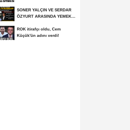
SONER YALÇIN VE SERDAR
ÖZYURT ARASINDA YEMEK
MASASI MI PR ANLAŞMASI...
ROK itirafçı oldu, Cem
Küçük'ün adını verdi!