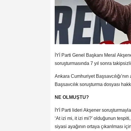
İYİ Parti Genel Başkanı Meral Akşen
soruşturmasında 7 yıl sonra takipsizlik
Ankara Cumhuriyet Başsavcılığı’nın a
Başsavcılık soruşturma dosyası hakkınd
NE OLMUŞTU?
İYİ Parti lideri Akşener soruşturmayl
‘At izi mi, it izi mi?’ olduğunun tesp
siyasi ayağının ortaya çıkarılması içi