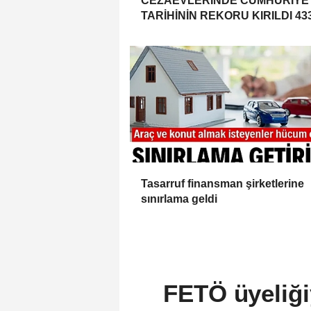
CEZAEVLERİNDE CUMHURİYE
TARİHİNİN REKORU KIRILDI 43
BİN 520 KİŞİ VAR!
Tasarruf finansman şirketlerine
sınırlama geldi
FETÖ üyeliği