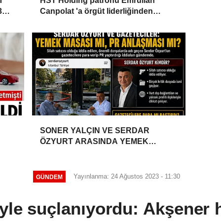
T
HST Holding patronu Emrullah
3
Canpolat 'a örgüt liderliğinden
iddianame hazırlandı.. Tüm
malvarlığına el konuldu
SONER YALÇIN VE SERDAR
ÖZYURT ARASINDA YEMEK
MASASI MI PR ANLAŞMASI MI?
Yayınlanma: 24 Ağustos 2023 - 11:30
GÜNDEM
yle suçlanıyordu: Akşener h