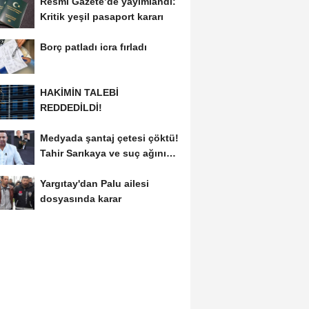
Resmi Gazete’de yayımlandı:
Kritik yeşil pasaport kararı
Borç patladı icra fırladı
HAKİMİN TALEBİ
REDDEDİLDİ!
Medyada şantaj çetesi çöktü!
Tahir Sarıkaya ve suç ağının
kirli...
Yargıtay'dan Palu ailesi
dosyasında karar