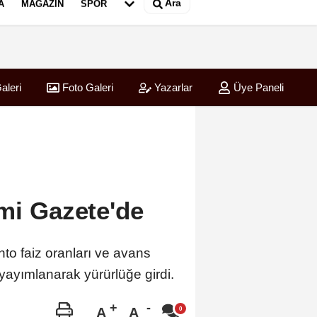
Ara
A
MAGAZIN
SPOR
aleri
Foto Galeri
Yazarlar
Üye Paneli
smi Gazete'de
o faiz oranları ve avans
 yayımlanarak yürürlüğe girdi.
A
A