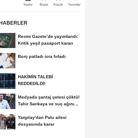
Büyüt
Küçült
Yazdır
Yorumlar
 HABERLER
Resmi Gazete’de yayımlandı:
Kritik yeşil pasaport kararı
Borç patladı icra fırladı
HAKİMİN TALEBİ
REDDEDİLDİ!
Medyada şantaj çetesi çöktü!
Tahir Sarıkaya ve suç ağının
kirli...
Yargıtay'dan Palu ailesi
dosyasında karar