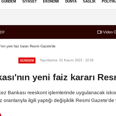
GÜNDEM
SIYASET
EKONOMI
DÜNYA
SAĞLIK
POLITIK
izlilik İlkeleri
Video G
nın yeni faiz kararı Resmi Gazete'de
Yayınlanma: 01 Kasım 2023 - 10:56
GÜNDEM
sı'nın yeni faiz kararı Re
ez Bankası reeskont işlemlerinde uygulanacak iskont
 oranlarıyla ilgili yaptığı değişiklik Resmi Gazete'de