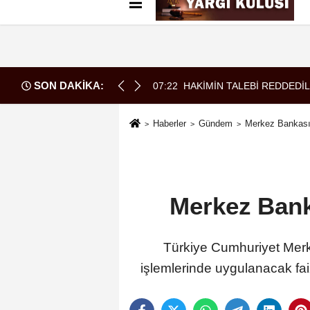
Künye
İletişim
Çerez Politikası
G
SON DAKİKA:
07:52
Borç patladı icra fırladı
Haberler
Gündem
Merkez Bankası'
Merkez Banka
Türkiye Cumhuriyet Merk
işlemlerinde uygulanacak faiz