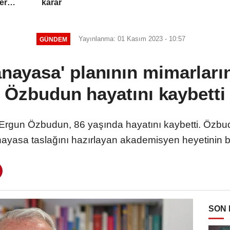
ler
karar
Yayınlanma: 01 Kasım 2023 - 10:57
GÜNDEM
 anayasa' planının mimarla
Özbudun hayatını kaybetti
rgun Özbudun, 86 yaşında hayatını kaybetti. Özbudu
nayasa taslağını hazırlayan akademisyen heyetinin ba
SON