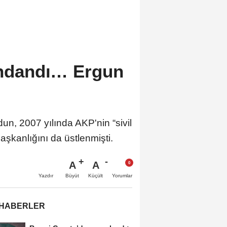
rındandı… Ergun
n, 2007 yılında AKP'nin “sivil
şkanlığını da üstlenmişti.
A
A
Büyüt
Küçült
Yazdır
Yorumlar
 HABERLER