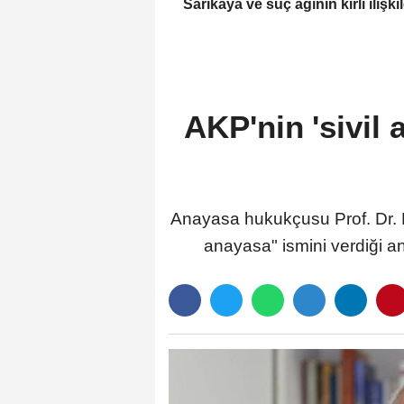
Sarıkaya ve suç ağının kirli ilişki
zinciri...
AKP'nin 'sivil
Anayasa hukukçusu Prof. Dr. E
anayasa" ismini verdiği a