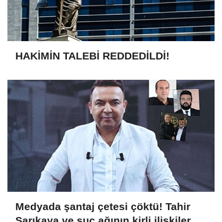
HAKİMİN TALEBİ REDDEDİLDİ!
Medyada şantaj çetesi çöktü! Tahir
Sarıkaya ve suç ağının kirli ilişkiler