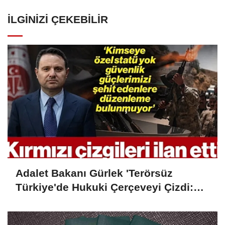
İLGINIZI ÇEKEBILIR
Adalet Bakanı Gürlek 'Terörsüz
Türkiye'de Hukuki Çerçeveyi Çizdi:
'Hiçbir Kişiye Özel Statü Tanınmıyor'