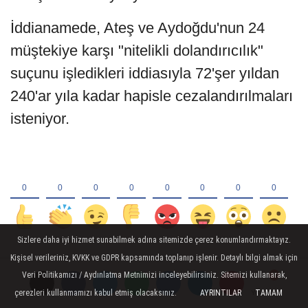
İddianamede, Ateş ve Aydoğdu'nun 24
müştekiye karşı "nitelikli dolandırıcılık"
suçunu işledikleri iddiasıyla 72'şer yıldan
240'ar yıla kadar hapisle cezalandırılmaları
isteniyor.
Sizlere daha iyi hizmet sunabilmek adına sitemizde çerez konumlandırmaktayız.
Kişisel verileriniz, KVKK ve GDPR kapsamında toplanıp işlenir. Detaylı bilgi almak için
Veri Politikamızı / Aydınlatma Metnimizi inceleyebilirsiniz. Sitemizi kullanarak,
YORUMLAR
çerezleri kullanmamızı kabul etmiş olacaksınız.
AYRINTILAR
TAMAM
Yorumlar
Yorumlar