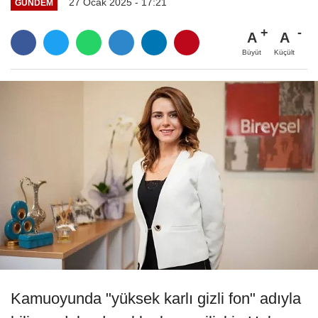
27 Ocak 2025 - 17:21
GÜNDEM
A
A
Büyüt
Küçült
Kamuoyunda "yüksek karlı gizli fon" adıyla