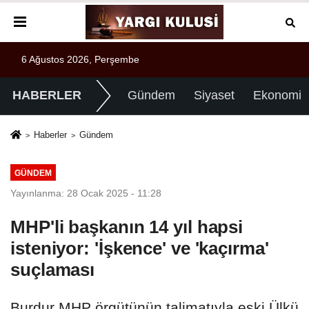
6 Ağustos 2026, Perşembe
HABERLER
Gündem
Siyaset
Ekonomi
Haberler
Gündem
GÜNDEM
Yayınlanma: 28 Ocak 2025 - 11:28
MHP'li başkanın 14 yıl hapsi
isteniyor: 'İşkence' ve 'kaçırma'
suçlaması
Burdur MHP örgütünün talimatıyla eski Ülkü