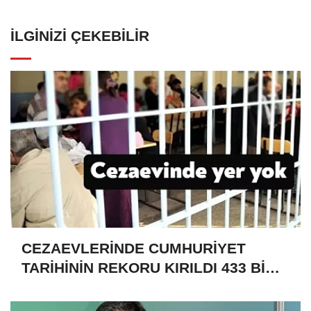
İLGINIZI ÇEKEBILIR
CEZAEVLERİNDE CUMHURİYET
TARİHİNİN REKORU KIRILDI 433 BİN
520 KİŞİ VAR!