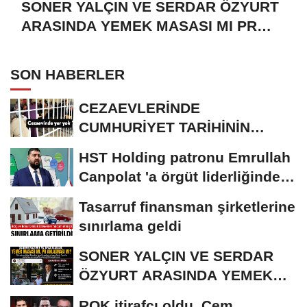
SONER YALÇIN VE SERDAR ÖZYURT
ARASINDA YEMEK MASASI MI PR
ANLAŞMASI MI?
SON HABERLER
CEZAEVLERİNDE
CUMHURİYET TARİHİNİN
REKORU KIRILDI 433 BİN 520
HST Holding patronu Emrullah
KİŞİ...
Canpolat 'a örgüt liderliğinden
iddianame...
Tasarruf finansman şirketlerine
sınırlama geldi
SONER YALÇIN VE SERDAR
ÖZYURT ARASINDA YEMEK
MASASI MI PR ANLAŞMASI...
ROK itirafçı oldu, Cem