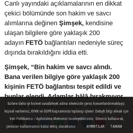
Canlı yayındaki açıklamalarının en dikkat
çekici bölümünde son hakim ve savcı
alımlarına değinen
Şimşek,
kendisine
ulaşan bilgilere göre yaklaşık 200
adayın
FETÖ
bağlantıları nedeniyle süreç
dışında bırakıldığını iddia etti.
Şimşek, “Bin hakim ve savcı alındı.
Bana verilen bilgiye göre yaklaşık 200
kişinin FETÖ bağlantısı tespit edildi ve
bunlar elendi. Adamlar hâlâ bırakmıyor,
Sizlere daha iyi hizmet sunabilmek adına sitemizde çerez konumlandırmaktayız.
yargıya sızmaya çalışıyor”
ifadelerini
Kişisel verileriniz, KVKK ve GDPR kapsamında toplanıp işlenir. Detaylı bilgi almak için
kullandı.
Veri Politikamızı / Aydınlatma Metnimizi inceleyebilirsiniz. Sitemizi kullanarak,
çerezleri kullanmamızı kabul etmiş olacaksınız.
AYRINTILAR
TAMAM
Yorumlar
Yorumlar
YÜKSEK YARGIDA FETÖ VURGUSU