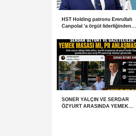
HST Holding patronu Emrullah
Canpolat 'a örgüt liderliğinden
iddianame hazırlandı.. Tüm
malvarlığına el konuldu
SONER YALÇIN VE SERDAR
ÖZYURT ARASINDA YEMEK
MASASI MI PR ANLAŞMASI MI?