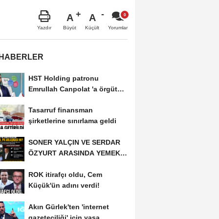
A
A
Büyüt
Küçült
Yazdır
Yorumlar
 HABERLER
HST Holding patronu
Emrullah Canpolat 'a örgüt
liderliğinden iddianame...
Tasarruf finansman
şirketlerine sınırlama geldi
SONER YALÇIN VE SERDAR
ÖZYURT ARASINDA YEMEK
MASASI MI PR ANLAŞMASI...
ROK itirafçı oldu, Cem
Küçük'ün adını verdi!
Akın Gürlek'ten 'internet
gazeteciliği' için yasa