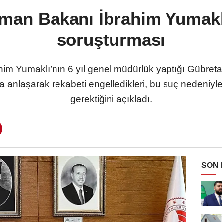
man Bakanı İbrahim Yumakl
soruşturması
im Yumaklı’nın 6 yıl genel müdürlük yaptığı Gübreta
da anlaşarak rekabeti engelledikleri, bu suç nedeniyl
gerektiğini açıkladı.
SON