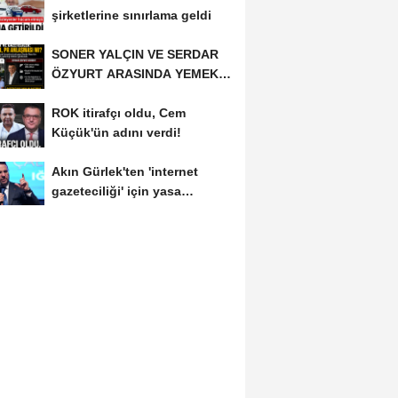
şirketlerine sınırlama geldi
SONER YALÇIN VE SERDAR
ÖZYURT ARASINDA YEMEK
MASASI MI PR ANLAŞMASI...
ROK itirafçı oldu, Cem
Küçük'ün adını verdi!
Akın Gürlek'ten 'internet
gazeteciliği' için yasa
sinyali:...