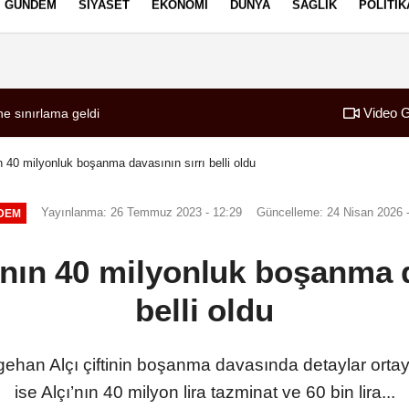
GÜNDEM
SIYASET
EKONOMI
DÜNYA
SAĞLIK
POLITIK
izlilik İlkeleri
Video G
ldu
ne sınırlama geldi
00:34
SONER YALÇIN 
 40 milyonluk boşanma davasının sırrı belli oldu
Yayınlanma: 26 Temmuz 2023 - 12:29
Güncelleme: 24 Nisan 2026 -
DEM
nın 40 milyonluk boşanma d
belli oldu
han Alçı çiftinin boşanma davasında detaylar orta
ise Alçı’nın 40 milyon lira tazminat ve 60 bin lira...