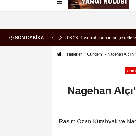
Künye
İletişim
Çerez Politikası
G
SON DAKİKA:
a örgüt liderliğinden iddianame hazırlandı.. Tüm malvarlığına el konu
08:28
Tasarruf finansman şirketleri
Haberler
Gündem
Nagehan Alçı'nın
GÜN
Nagehan Alçı'
Rasim Ozan Kütahyalı ve Nage