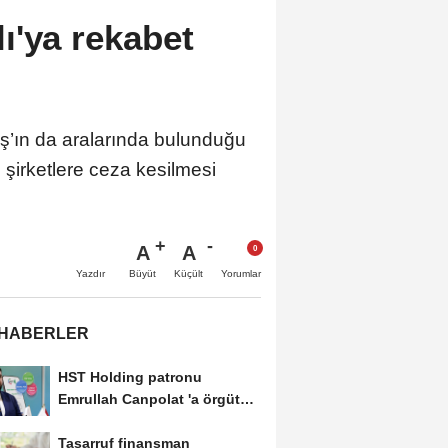
ı'ya rekabet
ş’ın da aralarında bulunduğu
e şirketlere ceza kesilmesi
A
A
Büyüt
Küçült
Yazdır
Yorumlar
 HABERLER
HST Holding patronu
Emrullah Canpolat 'a örgüt
liderliğinden iddianame...
Tasarruf finansman