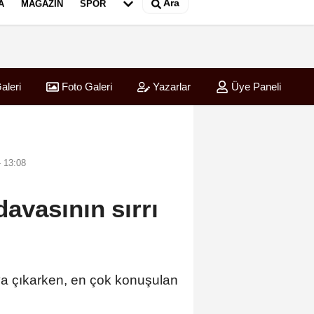
Ara
A
MAGAZIN
SPOR
aleri
Foto Galeri
Yazarlar
Üye Paneli
VE SERDAR ÖZYURT ARASINDA YEMEK MASASI MI PR ANLAŞMASI 
11:23
HST Hol
 13:08
avasının sırrı
ya çıkarken, en çok konuşulan