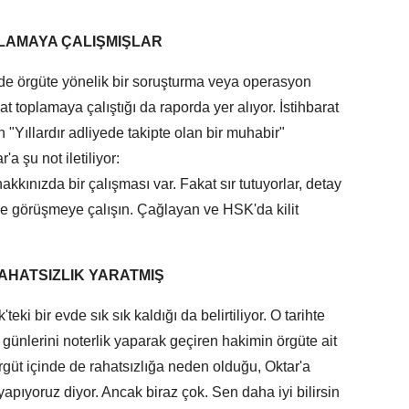
LAMAYA ÇALIŞMIŞLAR
nde örgüte yönelik bir soruşturma veya operasyon
at toplamaya çalıştığı da raporda yer alıyor. İstihbarat
 "Yıllardır adliyede takipte olan bir muhabir"
a şu not iletiliyor:
kkınızda bir çalışması var. Fakat sır tutuyorlar, detay
e görüşmeye çalışın. Çağlayan ve HSK'da kilit
AHATSIZLIK YARATMIŞ
eki bir evde sık sık kaldığı da belirtiliyor. O tarihte
 günlerini noterlik yaparak geçiren hakimin örgüte ait
örgüt içinde de rahatsızlığa neden olduğu, Oktar'a
yapıyoruz diyor. Ancak biraz çok. Sen daha iyi bilirsin