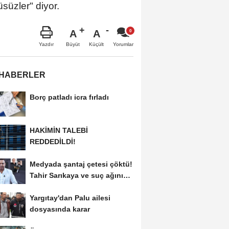
süzler" diyor.
A
A
Büyüt
Küçült
Yazdır
Yorumlar
 HABERLER
Borç patladı icra fırladı
HAKİMİN TALEBİ
REDDEDİLDİ!
Medyada şantaj çetesi çöktü!
Tahir Sarıkaya ve suç ağının
kirli...
Yargıtay'dan Palu ailesi
dosyasında karar