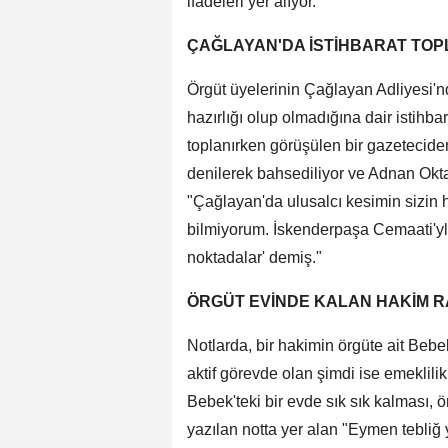
ifadeleri yer alıyor.
ÇAĞLAYAN'DA İSTİHBARAT TOP
Örgüt üyelerinin Çağlayan Adliyesi'
hazırlığı olup olmadığına dair istihbar
toplanırken görüşülen bir gazeteciden
denilerek bahsediliyor ve Adnan Oktar'
"Çağlayan'da ulusalcı kesimin sizin ha
bilmiyorum. İskenderpaşa Cemaati'yl
noktadalar' demiş."
ÖRGÜT EVİNDE KALAN HAKİM R
Notlarda, bir hakimin örgüte ait Bebek't
aktif görevde olan şimdi ise emeklilik
Bebek'teki bir evde sık sık kalması, 
yazılan notta yer alan "Eymen tebliğ 