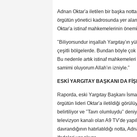
Adnan Oktar'a iletilen bir başka notta
örgütün yönetici kadrosunda yer alan A
Oktar'a istinaf mahkemelerinin önemi ş
"Biliyorsundur inşallah Yargıtay'ın y
çeşitli bölgelerde. Bundan böyle çok
Bu nedenle artık istinaf mahkemeleri
samimi oluyorum Allah'ın izniyle."
ESKİ YARGITAY BAŞKANI DA Fİ
Raporda, eski Yargıtay Başkanı İsmai
örgütün lideri Oktar'a iletildiği görü
belirtiliyor ve "Tavrı olumluydu" den
televizyon kanalı olan A9 TV'de yapı
davrandığının hatırlatıldığı notta, A