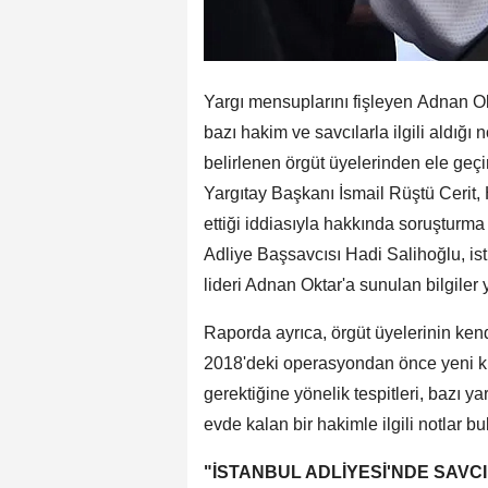
Yargı mensuplarını fişleyen Adnan Ok
bazı hakim ve savcılarla ilgili aldığı n
belirlenen örgüt üyelerinden ele geçir
Yargıtay Başkanı İsmail Rüştü Cerit,
ettiği iddiasıyla hakkında soruşturma
Adliye Başsavcısı Hadi Salihoğlu, isti
lideri Adnan Oktar'a sunulan bilgiler y
Raporda ayrıca, örgüt üyelerinin kend
2018'deki operasyondan önce yeni kur
gerektiğine yönelik tespitleri, bazı y
evde kalan bir hakimle ilgili notlar b
"İSTANBUL ADLİYESİ'NDE SAVCI