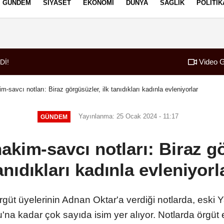
GÜNDEM
SIYASET
EKONOMI
DÜNYA
SAĞLIK
POLITIK
izlilik İlkeleri
Video G
Dİ!
07:52
Borç patladı icra f
m-savcı notları: Biraz görgüsüzler, ilk tanıdıkları kadınla evleniyorlar
Yayınlanma: 25 Ocak 2024 - 11:17
GÜNDEM
hakim-savcı notları: Biraz gö
anıdıkları kadınla evleniyorl
rgüt üyelerinin Adnan Oktar'a verdiği notlarda, eski Y
u'na kadar çok sayıda isim yer alıyor. Notlarda örgüt