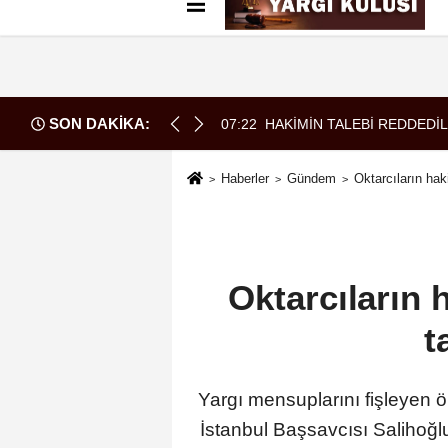
Künye
İletişim
Çerez Politikası
G
SON DAKİKA:
07:22
HAKİMİN TALEBİ REDDEDİL
Haberler
Gündem
Oktarcıların haki
Oktarcıların 
t
Yargı mensuplarını fişleyen ö
İstanbul Başsavcısı Salihoğl