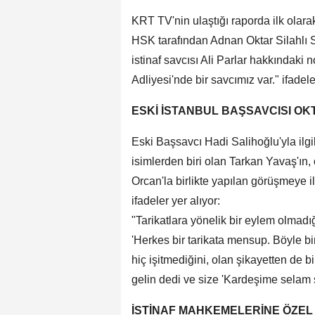
KRT TV'nin ulaştığı raporda ilk olarak
HSK tarafından Adnan Oktar Silahlı S
istinaf savcısı Ali Parlar hakkındaki no
Adliyesi'nde bir savcımız var." ifadele
ESKİ İSTANBUL BAŞSAVCISI OK
Eski Başsavcı Hadi Salihoğlu'yla ilgil
isimlerden biri olan Tarkan Yavaş'ın
Orcan'la birlikte yapılan görüşmeye iliş
ifadeler yer alıyor:
"Tarikatlara yönelik bir eylem olmadığ
'Herkes bir tarikata mensup. Böyle bi
hiç işitmediğini, olan şikayetten de 
gelin dedi ve size 'Kardeşime selam s
İSTİNAF MAHKEMELERİNE ÖZEL