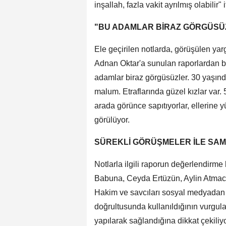
inşallah, fazla vakit ayrılmış olabilir"
"BU ADAMLAR BİRAZ GÖRGÜSÜZL
Ele geçirilen notlarda, görüşülen yarg
Adnan Oktar'a sunulan raporlardan bi
adamlar biraz görgüsüzler. 30 yaşında
malum. Etraflarında güzel kızlar var. 5
arada görünce sapıtıyorlar, ellerine y
görülüyor.
SÜREKLİ GÖRÜŞMELER İLE SA
Notlarla ilgili raporun değerlendirme
Babuna, Ceyda Ertüzün, Aylin Atmaca 
Hakim ve savcıları sosyal medyadan 
doğrultusunda kullanıldığının vurgula
yapılarak sağlandığına dikkat çekiliyo