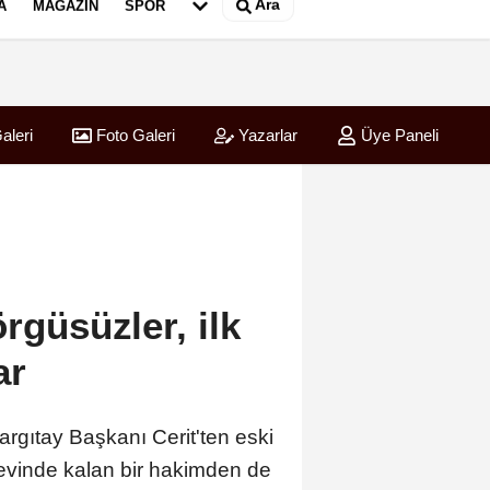
Ara
A
MAGAZIN
SPOR
aleri
Foto Galeri
Yazarlar
Üye Paneli
ırladı
rgüsüzler, ilk
ar
argıtay Başkanı Cerit'ten eski
 evinde kalan bir hakimden de