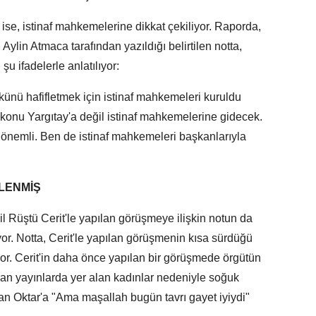
 ise, istinaf mahkemelerine dikkat çekiliyor. Raporda,
ylin Atmaca tarafından yazıldığı belirtilen notta,
u ifadelerle anlatılıyor:
ükünü hafifletmek için istinaf mahkemeleri kuruldu
 konu Yargıtay'a değil istinaf mahkemelerine gidecek.
 önemli. Ben de istinaf mahkemeleri başkanlarıyla
ŞLENMİŞ
l Rüştü Cerit'le yapılan görüşmeye ilişkin notun da
lüyor. Notta, Cerit'le yapılan görüşmenin kısa sürdüğü
iyor. Cerit'in daha önce yapılan bir görüşmede örgütün
lan yayınlarda yer alan kadınlar nedeniyle soğuk
dnan Oktar'a "Ama maşallah bugün tavrı gayet iyiydi"