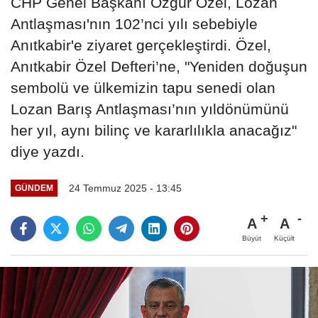
CHP Genel Başkanı Özgür Özel, Lozan
Antlaşması'nın 102’nci yılı sebebiyle
Anıtkabir'e ziyaret gerçekleştirdi. Özel,
Anıtkabir Özel Defteri’ne, "Yeniden doğuşun
sembolü ve ülkemizin tapu senedi olan
Lozan Barış Antlaşması’nın yıldönümünü
her yıl, aynı bilinç ve kararlılıkla anacağız"
diye yazdı.
24 Temmuz 2025 - 13:45
GÜNDEM
A
A
Büyüt
Küçült