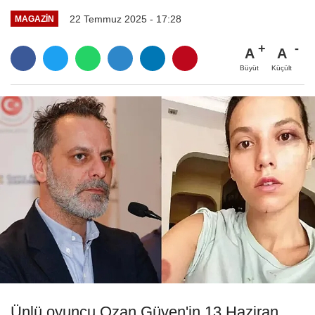
22 Temmuz 2025 - 17:28
MAGAZIN
A
A
Büyüt
Küçült
Ünlü oyuncu Ozan Güven'in 13 Haziran