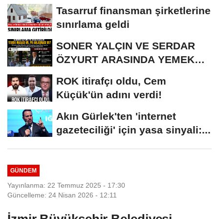
iddianame...
Tasarruf finansman şirketlerine
sınırlama geldi
SONER YALÇIN VE SERDAR
ÖZYURT ARASINDA YEMEK
MASASI MI PR ANLAŞMASI...
ROK itirafçı oldu, Cem
Küçük'ün adını verdi!
Akın Gürlek'ten 'internet
gazeteciliği' için yasa sinyali:...
GÜNDEM
Yayınlanma: 22 Temmuz 2025 - 17:30
Güncelleme: 24 Nisan 2026 - 12:11
İzmir Büyükşehir Belediyesi