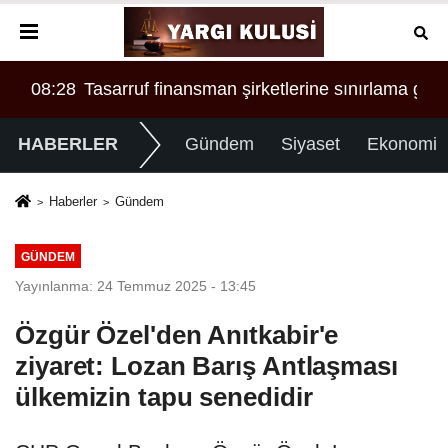
üm malvarlığına el konuldu
ama geldi
00:34
SONER YALÇIN VE SERDAR ÖZYURT ARAS
11:
HABERLER
Gündem
Siyaset
Ekonomi
Haberler
Gündem
GÜNDEM
Yayınlanma: 24 Temmuz 2025 - 13:45
Özgür Özel'den Anıtkabir'e
ziyaret: Lozan Barış Antlaşması
ülkemizin tapu senedidir