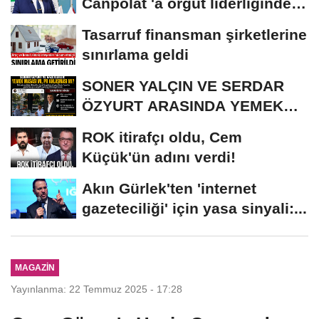
Canpolat 'a örgüt liderliğinden
iddianame...
Tasarruf finansman şirketlerine
sınırlama geldi
SONER YALÇIN VE SERDAR
ÖZYURT ARASINDA YEMEK
MASASI MI PR ANLAŞMASI...
ROK itirafçı oldu, Cem
Küçük'ün adını verdi!
Akın Gürlek'ten 'internet
gazeteciliği' için yasa sinyali:...
MAGAZIN
Yayınlanma: 22 Temmuz 2025 - 17:28