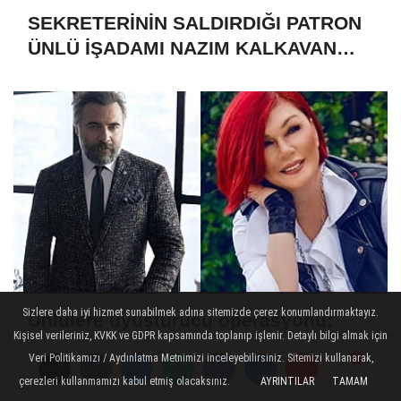
SEKRETERİNİN SALDIRDIĞI PATRON
ÜNLÜ İŞADAMI NAZIM KALKAVAN
MI?
Sizlere daha iyi hizmet sunabilmek adına sitemizde çerez konumlandırmaktayız.
Ünlülere uyuşturucu operasyonu:
Kişisel verileriniz, KVKK ve GDPR kapsamında toplanıp işlenir. Detaylı bilgi almak için
Oktay Kaynarca ve Emel Müftüoğlu
Veri Politikamızı / Aydınlatma Metnimizi inceleyebilirsiniz. Sitemizi kullanarak,
dahil 6 kişiye gözaltı
çerezleri kullanmamızı kabul etmiş olacaksınız.
AYRINTILAR
TAMAM
Yorumlar
Yorumlar
Yorumlar
Yorumlar