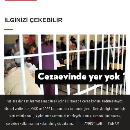
İLGINIZI ÇEKEBILIR
Sizlere daha iyi hizmet sunabilmek adına sitemizde çerez konumlandırmaktayız.
CEZAEVLERİNDE CUMHURİYET
Kişisel verileriniz, KVKK ve GDPR kapsamında toplanıp işlenir. Detaylı bilgi almak için
TARİHİNİN REKORU KIRILDI 433 BİN
Veri Politikamızı / Aydınlatma Metnimizi inceleyebilirsiniz. Sitemizi kullanarak,
çerezleri kullanmamızı kabul etmiş olacaksınız.
AYRINTILAR
TAMAM
520 KİŞİ VAR!
Yorumlar
Yorumlar
Yorumlar