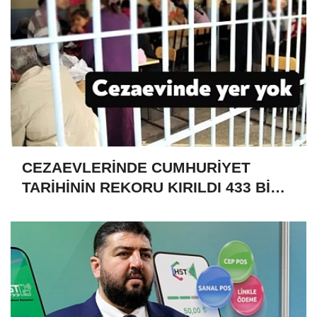
CEZAEVLERİNDE CUMHURİYET
TARİHİNİN REKORU KIRILDI 433 BİN
520 KİŞİ VAR!