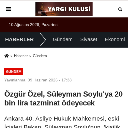
10 Ağustos 2026, Pazartesi
HABERLER
Gündem
Siyaset
Ekonomi
Haberler
Gündem
GÜNDEM
Yayınlanma: 09 Haziran 2026 - 17:38
Özgür Özel, Süleyman Soylu'ya 20
bin lira tazminat ödeyecek
Ankara 40. Asliye Hukuk Mahkemesi, eski
İçişleri Bakanı Süleyman Soylu'nun, 'kişilik