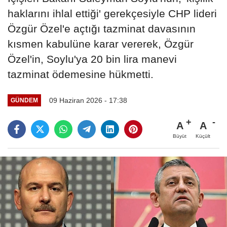
haklarını ihlal ettiği' gerekçesiyle CHP lideri
Özgür Özel'e açtığı tazminat davasının
kısmen kabulüne karar vererek, Özgür
Özel'in, Soylu'ya 20 bin lira manevi
tazminat ödemesine hükmetti.
09 Haziran 2026 - 17:38
GÜNDEM
A
A
Büyüt
Küçült