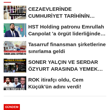
CEZAEVLERİNDE
CUMHURİYET TARİHİNİN
REKORU KIRILDI 433 BİN 520
HST Holding patronu Emrullah
KİŞİ...
Canpolat 'a örgüt liderliğinden
iddianame...
Tasarruf finansman şirketlerine
sınırlama geldi
SONER YALÇIN VE SERDAR
ÖZYURT ARASINDA YEMEK
MASASI MI PR ANLAŞMASI...
ROK itirafçı oldu, Cem
Küçük'ün adını verdi!
GÜNDEM