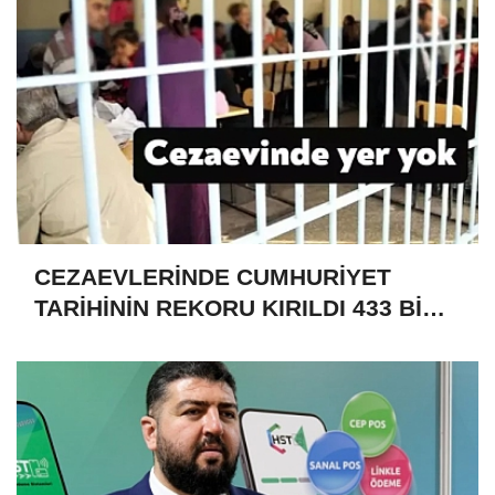
CEZAEVLERİNDE CUMHURİYET
TARİHİNİN REKORU KIRILDI 433 BİN
520 KİŞİ VAR!