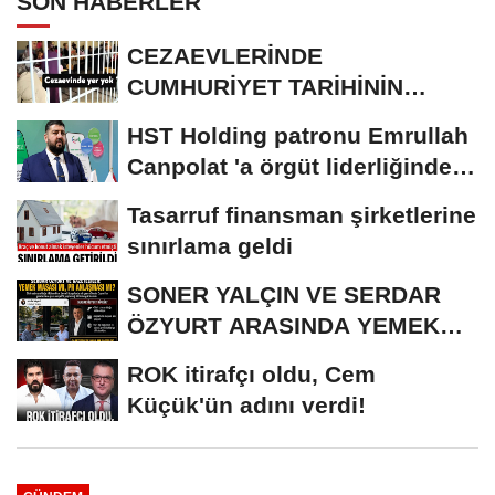
SON HABERLER
CEZAEVLERİNDE
CUMHURİYET TARİHİNİN
REKORU KIRILDI 433 BİN 520
HST Holding patronu Emrullah
KİŞİ...
Canpolat 'a örgüt liderliğinden
iddianame...
Tasarruf finansman şirketlerine
sınırlama geldi
SONER YALÇIN VE SERDAR
ÖZYURT ARASINDA YEMEK
MASASI MI PR ANLAŞMASI...
ROK itirafçı oldu, Cem
Küçük'ün adını verdi!