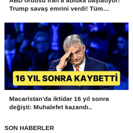
ABD ordusu İran'a abluka başlatıyor!
Trump savaş emrini verdi! Tüm
dünyaya ilan ettiler
Macaristan'da iktidar 16 yıl sonra
değişti: Muhalefet kazandı..
SON HABERLER