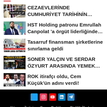
CEZAEVLERİNDE
CUMHURİYET TARİHİNİN
REKORU KIRILDI 433 BİN 520
HST Holding patronu Emrullah
KİŞİ...
Canpolat 'a örgüt liderliğinden
iddianame...
Tasarruf finansman şirketlerine
sınırlama geldi
SONER YALÇIN VE SERDAR
ÖZYURT ARASINDA YEMEK
MASASI MI PR ANLAŞMASI...
ROK itirafçı oldu, Cem
Küçük'ün adını verdi!