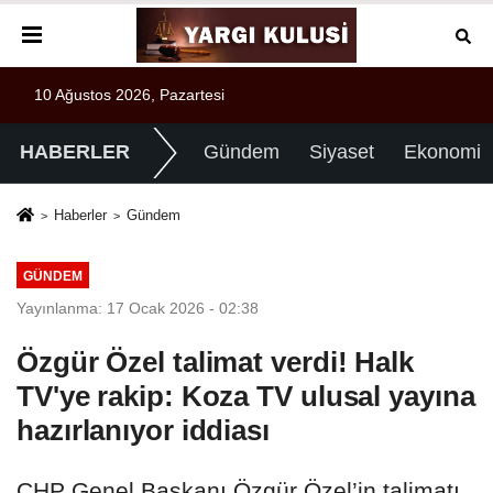
10 Ağustos 2026, Pazartesi
HABERLER
Gündem
Siyaset
Ekonomi
Haberler
Gündem
GÜNDEM
Yayınlanma: 17 Ocak 2026 - 02:38
Özgür Özel talimat verdi! Halk
TV'ye rakip: Koza TV ulusal yayına
hazırlanıyor iddiası
CHP Genel Başkanı Özgür Özel’in talimatı