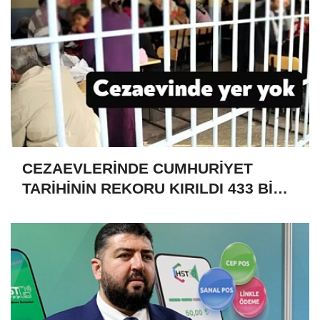
CEZAEVLERİNDE CUMHURİYET
TARİHİNİN REKORU KIRILDI 433 BİN
520 KİŞİ VAR!