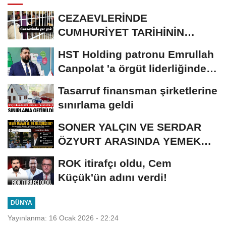
CEZAEVLERİNDE
CUMHURİYET TARİHİNİN
REKORU KIRILDI 433 BİN 520
HST Holding patronu Emrullah
KİŞİ...
Canpolat 'a örgüt liderliğinden
iddianame...
Tasarruf finansman şirketlerine
sınırlama geldi
SONER YALÇIN VE SERDAR
ÖZYURT ARASINDA YEMEK
MASASI MI PR ANLAŞMASI...
ROK itirafçı oldu, Cem
Küçük'ün adını verdi!
DÜNYA
Yayınlanma: 16 Ocak 2026 - 22:24