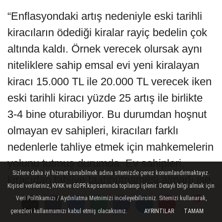
“Enflasyondaki artış nedeniyle eski tarihli
kiracıların ödediği kiralar rayiç bedelin çok
altında kaldı. Örnek verecek olursak aynı
niteliklere sahip emsal evi yeni kiralayan
kiracı 15.000 TL ile 20.000 TL verecek iken
eski tarihli kiracı yüzde 25 artış ile birlikte
3-4 bine oturabiliyor. Bu durumdan hoşnut
olmayan ev sahipleri, kiracıları farklı
nedenlerle tahliye etmek için mahkemelerin
yolunu tutmuş durumda. Ev sahipleri,
Sizlere daha iyi hizmet sunabilmek adına sitemizde çerez konumlandırmaktayız.
kiracıdan tahliye taahhütnamesi almadı ise,
Kişisel verileriniz, KVKK ve GDPR kapsamında toplanıp işlenir. Detaylı bilgi almak için
kiracı kirasını düzenli ve tam ödüyorsa,
Veri Politikamızı / Aydınlatma Metnimizi inceleyebilirsiniz. Sitemizi kullanarak,
komşularla ilişkileri iyi ise, ev için tadilat
çerezleri kullanmamızı kabul etmiş olacaksınız.
AYRINTILAR
TAMAM
Yorumlar
Yorumlar
Yorumlar