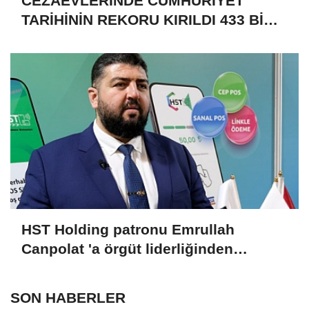
CEZAEVLERİNDE CUMHURİYET
TARİHİNİN REKORU KIRILDI 433 BİN
520 KİŞİ VAR!
HST Holding patronu Emrullah
Canpolat 'a örgüt liderliğinden
iddianame hazırlandı.. Tüm
malvarlığına el konuldu
SON HABERLER