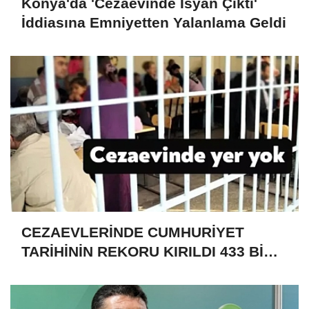
Konya'da 'Cezaevinde İsyan Çıktı'
İddiasına Emniyetten Yalanlama Geldi
CEZAEVLERİNDE CUMHURİYET
TARİHİNİN REKORU KIRILDI 433 BİN
520 KİŞİ VAR!