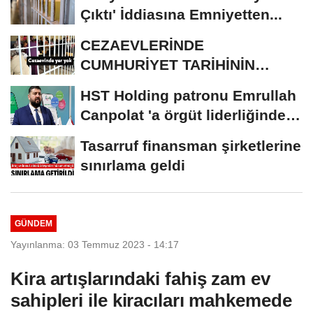
Çıktı' İddiasına Emniyetten...
CEZAEVLERİNDE
CUMHURİYET TARİHİNİN
REKORU KIRILDI 433 BİN 520
HST Holding patronu Emrullah
KİŞİ...
Canpolat 'a örgüt liderliğinden
iddianame...
Tasarruf finansman şirketlerine
sınırlama geldi
GÜNDEM
Yayınlanma: 03 Temmuz 2023 - 14:17
Kira artışlarındaki fahiş zam ev
sahipleri ile kiracıları mahkemede