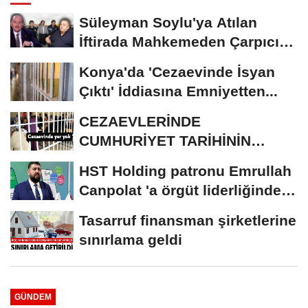
Süleyman Soylu'ya Atılan
İftirada Mahkemeden Çarpıcı
Karar
Konya'da 'Cezaevinde İsyan
Çıktı' İddiasına Emniyetten...
CEZAEVLERİNDE
CUMHURİYET TARİHİNİN
REKORU KIRILDI 433 BİN 520
HST Holding patronu Emrullah
KİŞİ...
Canpolat 'a örgüt liderliğinden
iddianame...
Tasarruf finansman şirketlerine
sınırlama geldi
GÜNDEM