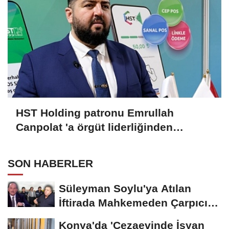
HST Holding patronu Emrullah
Canpolat 'a örgüt liderliğinden
iddianame hazırlandı.. Tüm
malvarlığına el konuldu
SON HABERLER
Süleyman Soylu'ya Atılan
İftirada Mahkemeden Çarpıcı
Karar
Konya'da 'Cezaevinde İsyan