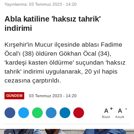
Yayınlanma: 03 Temmuz 2023 - 14:20
Abla katiline 'haksız tahrik'
indirimi
Kırşehir'in Mucur ilçesinde ablası Fadime
Öcal'ı (38) öldüren Gökhan Öcal (34),
'kardeşi kasten öldürme' suçundan 'haksız
tahrik' indirimi uygulanarak, 20 yıl hapis
cezasına çarptırıldı.
03 Temmuz 2023 - 14:20
GÜNDEM
A
A
Büyüt
Küçült