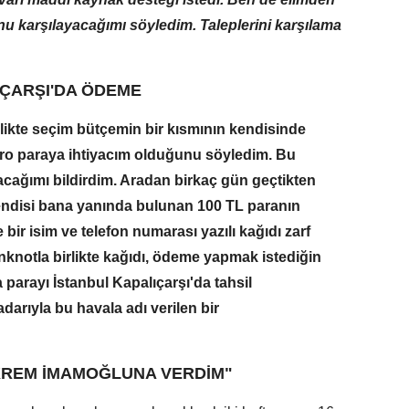
u karşılayacağımı söyledim. Taleplerini karşılama
 ÇARŞI'DA ÖDEME
rlikte seçim bütçemin bir kısmının kendisinde
ro paraya ihtiyacım olduğunu söyledim. Bu
acağımı bildirdim. Aradan birkaç gün geçtikten
ndisi bana yanında bulunan 100 TL paranın
e bir isim ve telefon numarası yazılı kağıdı zarf
nknotla birlikte kağıdı, ödeme yapmak istediğin
 parayı İstanbul Kapalıçarşı'da tahsil
darıyla bu havala adı verilen bir
EKREM İMAMOĞLUNA VERDİM"