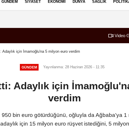
GÜNDEM
SIYASET
EKONOMI
DÜNYA
SAĞLIK
POLITIK
izlilik İlkeleri
Video G
tti: Adaylık için İmamoğlu'na 5 milyon euro verdim
Yayınlanma: 28 Haziran 2026 - 11:35
GÜNDEM
etti: Adaylık için İmamoğlu'
verdim
e 950 bin euro götürdüğünü, oğluyla da Ağbaba'ya 1 
aylık için 15 milyon euro rüşvet istediğini, 5 milyo