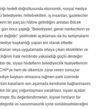
ğı hedefi doğrultusunda ekonomik, sosyal medya
elediyeler, milletvekilleri, iş insanları, gazeteciler
lerin bir parçası hâline getirdiğini anlatan Böcek
 gün önce yaptığı "Belediyeler, genel merkezlerin ve
ler değildir" şeklindeki açıklaması da bu tartışmaların
elediye başkanlığı yapan biri olarak elbette
lanan veya uygulamada ortaya çıkan eksiklikler ve
ciliğinin halk nezdinde yakaladığı güçlü desteğin
i de, siyasi hedeflerin belediyecilik faaliyetlerinin
 CHP'ye hem de ülkemize zarar veren sonuçlar
ediye başkanı olmasına rağmen parti üzerinde
sı, tüm kararların son aşamada kendisine bağlanmasını
kırı bir güç yoğunlaşması yaratması, siyasi açıdan
mıştır. Bu değerlendirmeleri, kişisel hırsların bir
edirginlik ve savunmasızlık içine sürükleyebileceğini