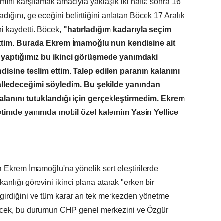
mını karşılamak amacıyla yaklaşık iki hafta sonra 16
ığını, geleceğini belirttiğini anlatan Böcek 17 Aralık
ini kaydetti. Böcek,
"hatırladığım kadarıyla seçim
 gittim. Burada Ekrem İmamoğlu'nun kendisine ait
 yaptığımız bu ikinci görüşmede yanımdaki
ndisine teslim ettim. Talep edilen paranın kalanını
alledeceğimi söyledim. Bu şekilde yanından
kalanını tutuklandığı için gerçekleştirmedim. Ekrem
retimde yanımda mobil özel kalemim Yasin Yellice
 Ekrem İmamoğlu'na yönelik sert eleştirilerde
nlığı görevini ikinci plana atarak "erken bir
 girdiğini ve tüm kararları tek merkezden yönetme
 Böcek, bu durumun CHP genel merkezini ve Özgür