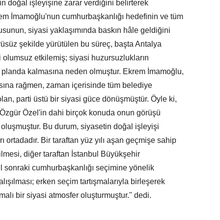
tin doğal işleyişine zarar verdiğini belirterek
em İmamoğlu'nun cumhurbaşkanlığı hedefinin ve tüm
sunun, siyasi yaklaşımında baskın hâle geldiğini
süz şekilde yürütülen bu süreç, başta Antalya
olumsuz etkilemiş; siyasi huzursuzlukların
ri planda kalmasına neden olmuştur. Ekrem İmamoğlu,
asına rağmen, zaman içerisinde tüm belediye
lan, parti üstü bir siyasi güce dönüşmüştür. Öyle ki,
Özgür Özel'in dahi birçok konuda onun görüşü
oluşmuştur. Bu durum, siyasetin doğal işleyişi
rı ortadadır. Bir taraftan yüz yılı aşan geçmişe sahip
ilmesi, diğer taraftan İstanbul Büyükşehir
ıl sonraki cumhurbaşkanlığı seçimine yönelik
lışılması; erken seçim tartışmalarıyla birleşerek
alı bir siyasi atmosfer oluşturmuştur." dedi.