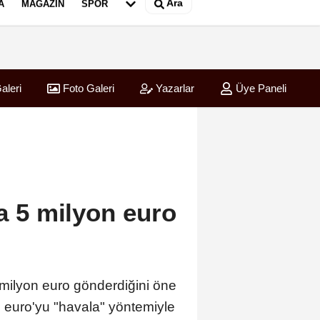
Ara
A
MAGAZIN
SPOR
aleri
Foto Galeri
Yazarlar
Üye Paneli
na 5 milyon euro
milyon euro gönderdiğini öne
n euro'yu "havala" yöntemiyle