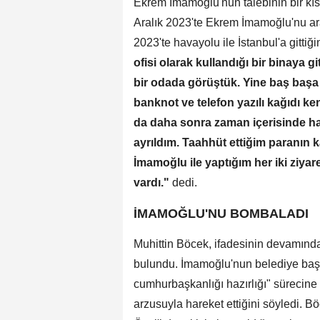
Ekrem İmamoğlu'nun talebinin bir kıs
Aralık 2023'te Ekrem İmamoğlu'nu arad
2023'te havayolu ile İstanbul'a gittiğ
ofisi olarak kullandığı bir binaya
bir odada görüştük. Yine baş başa
banknot ve telefon yazılı kağıdı ke
da daha sonra zaman içerisinde h
ayrıldım. Taahhüt ettiğim paranın 
İmamoğlu ile yaptığım her iki ziya
vardı."
dedi.
İMAMOĞLU'NU BOMBALADI
Muhittin Böcek, ifadesinin devamında
bulundu. İmamoğlu'nun belediye başka
cumhurbaşkanlığı hazırlığı" sürecine
arzusuyla hareket ettiğini söyledi.