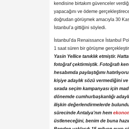
kendisine birtakım güvenceler verdiğ
yapacağını ve ödeme gerçekleştirece
doğrudan görüşmek amacıyla 30 Kası
İstanbul'a gittiğini söyledi.
İstanbul'da Renaissance İstanbul Po
1 saat süren bir görüşme gerçekleşti
Yasin Yellice tanıklık etmiştir. Ha
fotoğraf çektirmiştik. Fotoğrafı k
hesabımda paylaştığımı hatırlıyo
kişiye adaylık sözü vermediğini ve 
sırada seçim kampanyası için madd
dönemde cumhurbaşkanlığı adaylığı 
ilişkin değerlendirmelerde bulund
sürecinde Antalya'nın hem
ekono
üstleneceğini, benim de buna hazır
Benden yaklaşık 15 milyon euro ci