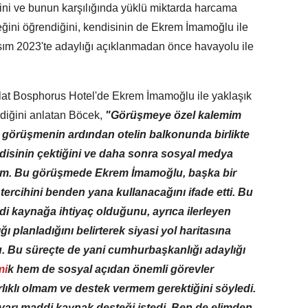
ini ve bunun karşılığında yüklü miktarda harcama
ğini öğrendiğini, kendisinin de Ekrem İmamoğlu ile
m 2023'te adaylığı açıklanmadan önce havayolu ile
lat Bosphorus Hotel'de Ekrem İmamoğlu ile yaklaşık
rdiğini anlatan Böcek,
"Görüşmeye özel kalemim
tta görüşmenin ardından otelin balkonunda birlikte
endisinin çektiğini ve daha sonra sosyal medya
rum. Bu görüşmede Ekrem İmamoğlu, başka bir
tercihini benden yana kullanacağını ifade etti. Bu
i kaynağa ihtiyaç olduğunu, ayrıca ilerleyen
planladığını belirterek siyasi yol haritasına
u. Bu süreçte de yani cumhurbaşkanlığı adaylığı
mi
k hem de sosyal açıdan önemli görevler
lıklı olmam ve destek vermem gerektiğini söyledi.
varı maddi kaynak desteği istedi. Ben de elimden