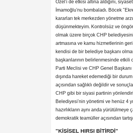
Özel'i de etkisi altına aldığını, siyase
İmamoğlu'nu bombaladı. Böcek "Ekr
kararları tek merkezden yönetme arzu
düşünmekteyim. Kontrolsüz ve öngörü
olmak üzere birçok CHP belediyesini 
artmasına ve kamu hizmetlerinin ge
kendisi de bir belediye başkanı olm
başkanlarının belirlenmesinde etkili o
Parti Meclisi ve CHP Genel Başkanı 
dışında hareket edemediği bir durum 
açısından sağlıklı değildir ve sonuçla
CHP gibi bir siyasi partinin yönlendir
Belediyesi'nin yönetimi ve henüz 4 y
hazırlıkların aynı anda yürütülmeye ça
demokratik teamüller açısından tartışm
"KİŞİSEL HIRSI BİTİRDİ"