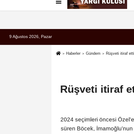
Künye
İletişim
Çerez Politikası
G
9 Ağustos 2026, Pazar
Haberler
Gündem
Rüşveti itiraf e
Rüşveti itiraf 
2024 seçimleri öncesi Özel'
süren Böcek, İmamoğlu'nun ad