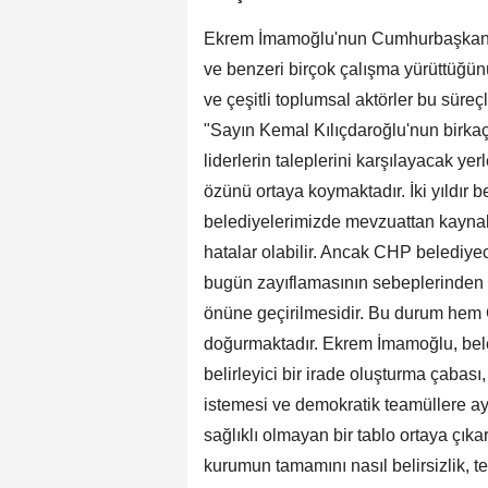
Ekrem İmamoğlu'nun Cumhurbaşkanlı
ve benzeri birçok çalışma yürüttüğünü b
ve çeşitli toplumsal aktörler bu süreç
"Sayın Kemal Kılıçdaroğlu'nun birkaç
liderlerin taleplerini karşılayacak yer
özünü ortaya koymaktadır. İki yıldır b
belediyelerimizde mevzuattan kaynak
hatalar olabilir. Ancak CHP belediye
bugün zayıflamasının sebeplerinden bir
önüne geçirilmesidir. Bu durum hem
doğurmaktadır. Ekrem İmamoğlu, bel
belirleyici bir irade oluşturma çaba
istemesi ve demokratik teamüllere ay
sağlıklı olmayan bir tablo ortaya çıkar
kurumun tamamını nasıl belirsizlik, t