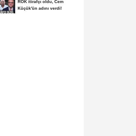
ROK itirafçı oldu, Cem
Küçük'ün adını verdi!