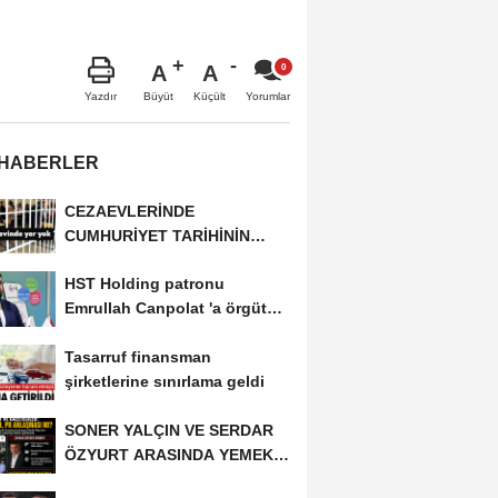
A
A
Büyüt
Küçült
Yazdır
Yorumlar
 HABERLER
CEZAEVLERİNDE
CUMHURİYET TARİHİNİN
REKORU KIRILDI 433 BİN 520
HST Holding patronu
KİŞİ...
Emrullah Canpolat 'a örgüt
liderliğinden iddianame...
Tasarruf finansman
şirketlerine sınırlama geldi
SONER YALÇIN VE SERDAR
ÖZYURT ARASINDA YEMEK
MASASI MI PR ANLAŞMASI...