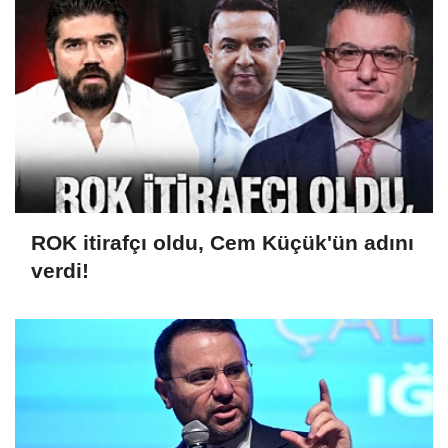
ROK itirafçı oldu, Cem Küçük'ün adını
verdi!