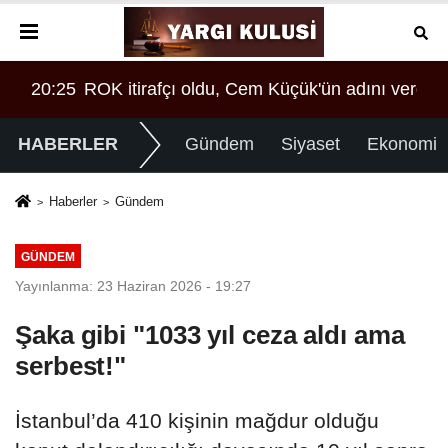
 verdi!
20:25
ROK itirafçı oldu, Cem Küçük'ün adını verdi!
20:
HABERLER
Gündem
Siyaset
Ekonomi
Haberler
Gündem
GÜNDEM
Yayınlanma: 23 Haziran 2026 - 19:27
Şaka gibi "1033 yıl ceza aldı ama
serbest!"
İstanbul’da 410 kişinin mağdur olduğu