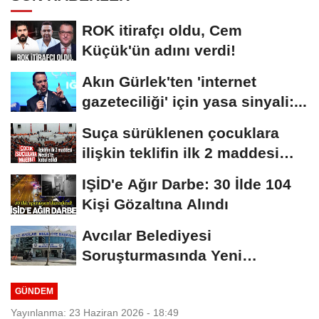
ROK itirafçı oldu, Cem
Küçük'ün adını verdi!
Akın Gürlek'ten 'internet
gazeteciliği' için yasa sinyali:...
Suça sürüklenen çocuklara
ilişkin teklifin ilk 2 maddesi
kabul edildi
IŞİD'e Ağır Darbe: 30 İlde 104
Kişi Gözaltına Alındı
Avcılar Belediyesi
Soruşturmasında Yeni
Gelişme! Gözaltındaki 12...
GÜNDEM
Yayınlanma: 23 Haziran 2026 - 18:49