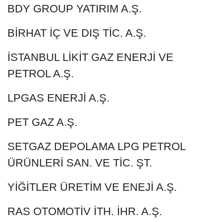
BDY GROUP YATIRIM A.Ş.
BİRHAT İÇ VE DIŞ TİC. A.Ş.
İSTANBUL LİKİT GAZ ENERJİ VE
PETROL A.Ş.
LPGAS ENERJİ A.Ş.
PET GAZ A.Ş.
SETGAZ DEPOLAMA LPG PETROL
ÜRÜNLERİ SAN. VE TİC. ŞT.
YİĞİTLER ÜRETİM VE ENEJİ A.Ş.
RAS OTOMOTİV İTH. İHR. A.Ş.