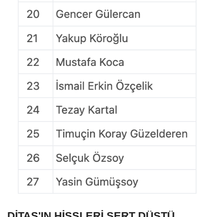
DİTAŞ'IN HİSSLERİ SERT DÜŞTÜ