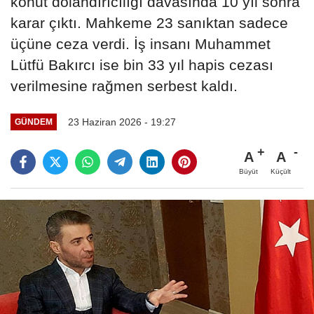
konut dolandırıcılığı davasında 10 yıl sonra
karar çıktı. Mahkeme 23 sanıktan sadece
üçüne ceza verdi. İş insanı Muhammet
Lütfü Bakırcı ise bin 33 yıl hapis cezası
verilmesine rağmen serbest kaldı.
23 Haziran 2026 - 19:27
GÜNDEM
A
A
Büyüt
Küçült