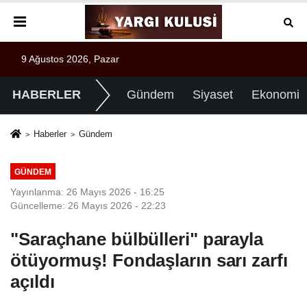
9 Ağustos 2026, Pazar
HABERLER
Gündem
Siyaset
Ekonomi
Haberler
Gündem
GÜNDEM
Yayınlanma: 26 Mayıs 2026 - 16:25
Güncelleme: 26 Mayıs 2026 - 22:23
"Saraçhane bülbülleri" parayla
ötüyormuş! Fondaşların sarı zarfı
açıldı