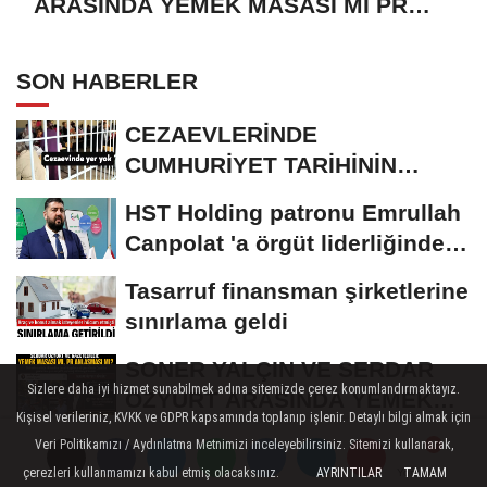
ARASINDA YEMEK MASASI MI PR
ANLAŞMASI MI?
SON HABERLER
CEZAEVLERİNDE
CUMHURİYET TARİHİNİN
REKORU KIRILDI 433 BİN 520
HST Holding patronu Emrullah
KİŞİ...
Canpolat 'a örgüt liderliğinden
iddianame...
Tasarruf finansman şirketlerine
sınırlama geldi
SONER YALÇIN VE SERDAR
Sizlere daha iyi hizmet sunabilmek adına sitemizde çerez konumlandırmaktayız.
ÖZYURT ARASINDA YEMEK
Kişisel verileriniz, KVKK ve GDPR kapsamında toplanıp işlenir. Detaylı bilgi almak için
MASASI MI PR ANLAŞMASI...
ROK itirafçı oldu, Cem
Veri Politikamızı / Aydınlatma Metnimizi inceleyebilirsiniz. Sitemizi kullanarak,
çerezleri kullanmamızı kabul etmiş olacaksınız.
AYRINTILAR
TAMAM
Küçük'ün adını verdi!
Yorumlar
Yorumlar
Yorumlar