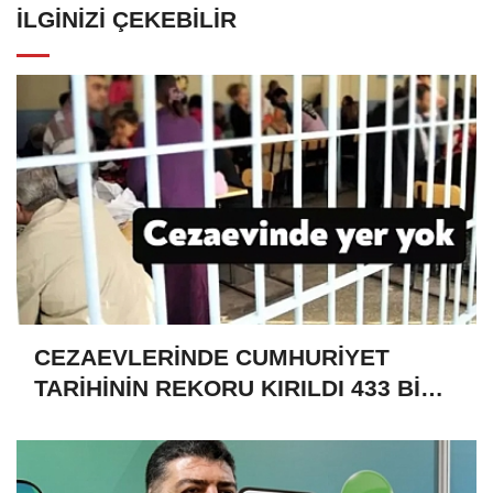
İLGINIZI ÇEKEBILIR
CEZAEVLERİNDE CUMHURİYET
TARİHİNİN REKORU KIRILDI 433 BİN
520 KİŞİ VAR!