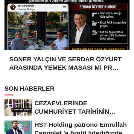
SONER YALÇIN VE SERDAR ÖZYURT
ARASINDA YEMEK MASASI MI PR
ANLAŞMASI MI?
SON HABERLER
CEZAEVLERİNDE
CUMHURİYET TARİHİNİN
REKORU KIRILDI 433 BİN 520
HST Holding patronu Emrullah
KİŞİ...
Canpolat 'a örgüt liderliğinden