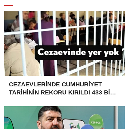
CEZAEVLERİNDE CUMHURİYET
TARİHİNİN REKORU KIRILDI 433 BİN
520 KİŞİ VAR!