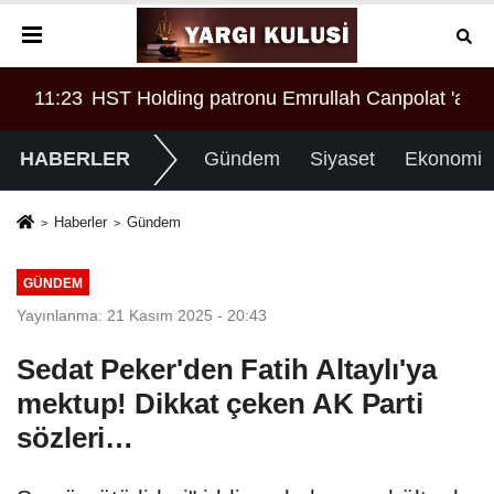
AR!
 'a örgüt liderliğinden iddianame hazırlandı.. Tüm malv
08:28
Tasarruf finansman şirketlerine sınırlama geld
00:
HABERLER
Gündem
Siyaset
Ekonomi
Haberler
Gündem
GÜNDEM
Yayınlanma: 21 Kasım 2025 - 20:43
Sedat Peker'den Fatih Altaylı'ya
mektup! Dikkat çeken AK Parti
sözleri…