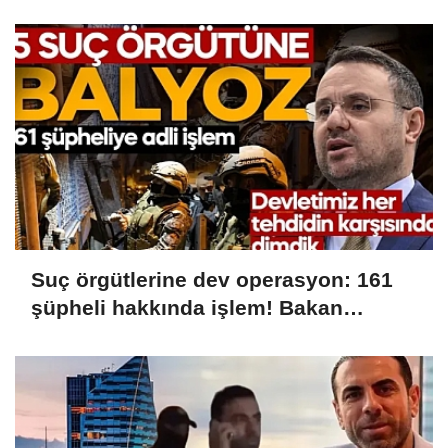
şüpheli gözaltında
Suç örgütlerine dev operasyon: 161
şüpheli hakkında işlem! Bakan
Gürlek: Devletimiz her tehdidin
karşısında dimdik