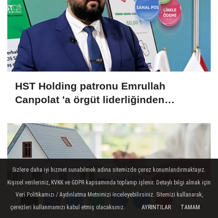
HST Holding patronu Emrullah
Canpolat 'a örgüt liderliğinden
iddianame hazırlandı.. Tüm
malvarlığına el konuldu
Sizlere daha iyi hizmet sunabilmek adına sitemizde çerez konumlandırmaktayız.
Kişisel verileriniz, KVKK ve GDPR kapsamında toplanıp işlenir. Detaylı bilgi almak için
Veri Politikamızı / Aydınlatma Metnimizi inceleyebilirsiniz. Sitemizi kullanarak,
çerezleri kullanmamızı kabul etmiş olacaksınız.
AYRINTILAR
TAMAM
Yorumlar
Yorumlar
Yorumlar