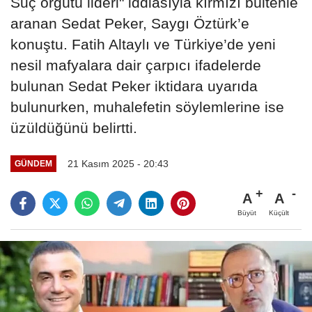
Suç örgütü lideri" iddiasıyla kırmızı bültenle
aranan Sedat Peker, Saygı Öztürk’e
konuştu. Fatih Altaylı ve Türkiye’de yeni
nesil mafyalara dair çarpıcı ifadelerde
bulunan Sedat Peker iktidara uyarıda
bulunurken, muhalefetin söylemlerine ise
üzüldüğünü belirtti.
21 Kasım 2025 - 20:43
GÜNDEM
A
A
Büyüt
Küçült