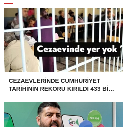
CEZAEVLERİNDE CUMHURİYET
TARİHİNİN REKORU KIRILDI 433 BİN
520 KİŞİ VAR!