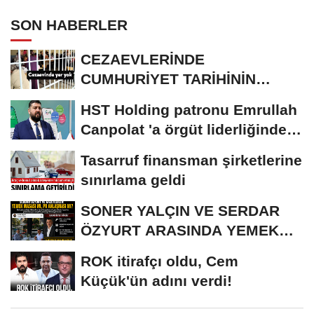
SON HABERLER
CEZAEVLERİNDE
CUMHURİYET TARİHİNİN
REKORU KIRILDI 433 BİN 520
HST Holding patronu Emrullah
KİŞİ...
Canpolat 'a örgüt liderliğinden
iddianame...
Tasarruf finansman şirketlerine
sınırlama geldi
SONER YALÇIN VE SERDAR
ÖZYURT ARASINDA YEMEK
MASASI MI PR ANLAŞMASI...
ROK itirafçı oldu, Cem
Küçük'ün adını verdi!