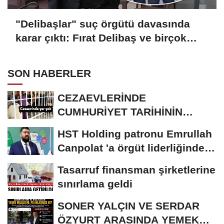
"Delibaşlar" suç örgütü davasında
karar çıktı: Fırat Delibaş ve birçok
sanığa beraat
SON HABERLER
CEZAEVLERİNDE
CUMHURİYET TARİHİNİN
REKORU KIRILDI 433 BİN 520
HST Holding patronu Emrullah
KİŞİ...
Canpolat 'a örgüt liderliğinden
iddianame...
Tasarruf finansman şirketlerine
sınırlama geldi
SONER YALÇIN VE SERDAR
ÖZYURT ARASINDA YEMEK