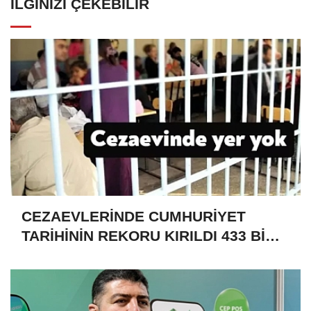
İLGINIZI ÇEKEBILIR
CEZAEVLERİNDE CUMHURİYET
TARİHİNİN REKORU KIRILDI 433 BİN
520 KİŞİ VAR!