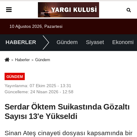
10 Ağustos 2026, Pazartesi
HABERLER
Gündem
Siyaset
Ekonomi
Haberler
Gündem
GÜNDEM
Yayınlanma: 07 Ekim 2025 - 13:31
Güncelleme: 24 Nisan 2026 - 12:58
Serdar Öktem Suikastında Gözaltı
Sayısı 13'e Yükseldi
Sinan Ateş cinayeti dosyası kapsamında bir