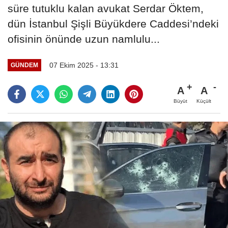
süre tutuklu kalan avukat Serdar Öktem,
dün İstanbul Şişli Büyükdere Caddesi’ndeki
ofisinin önünde uzun namlulu...
07 Ekim 2025 - 13:31
GÜNDEM
A
A
Büyüt
Küçült