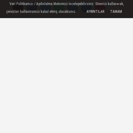
Veri Politikamızı / Aydınlatma Metnimizi inceleyebilirsiniz. Sitemizi kullanarak,
YORUMLAR
çerezleri kullanmamızı kabul etmiş olacaksınız.
AYRINTILAR
TAMAM
Yorumlar
Yorumlar
Gönder
İLGINIZI ÇEKEBILIR