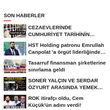
ANLAŞMASI MI?
SON HABERLER
CEZAEVLERİNDE
CUMHURİYET TARİHİNİN
REKORU KIRILDI 433 BİN 520
HST Holding patronu Emrullah
KİŞİ...
Canpolat 'a örgüt liderliğinden
iddianame...
Tasarruf finansman şirketlerine
sınırlama geldi
SONER YALÇIN VE SERDAR
ÖZYURT ARASINDA YEMEK
MASASI MI PR ANLAŞMASI...
ROK itirafçı oldu, Cem
Küçük'ün adını verdi!