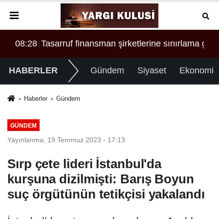
ASI MI?
 'a örgüt liderliğinden iddianame hazırlandı.. Tüm malv
08:28
Tasarruf finansman şirketlerine sınırlama geld
00:
HABERLER
Gündem
Siyaset
Ekonomi
Haberler
Gündem
GÜNDEM
Yayınlanma: 19 Temmuz 2023 - 17:13
Sırp çete lideri İstanbul'da
kurşuna dizilmişti: Barış Boyun
suç örgütünün tetikçisi yakalandı