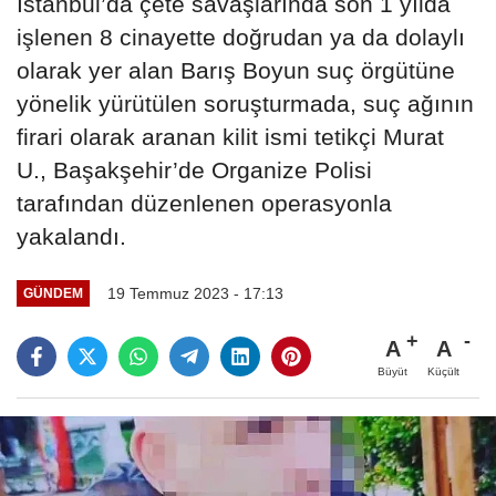
İstanbul’da çete savaşlarında son 1 yılda
işlenen 8 cinayette doğrudan ya da dolaylı
olarak yer alan Barış Boyun suç örgütüne
yönelik yürütülen soruşturmada, suç ağının
firari olarak aranan kilit ismi tetikçi Murat
U., Başakşehir’de Organize Polisi
tarafından düzenlenen operasyonla
yakalandı.
19 Temmuz 2023 - 17:13
GÜNDEM
A
A
Büyüt
Küçült