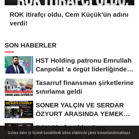
ROK itirafçı oldu, Cem Küçük'ün adını
verdi!
SON HABERLER
HST Holding patronu Emrullah
Canpolat 'a örgüt liderliğinden
iddianame...
Tasarruf finansman şirketlerine
sınırlama geldi
SONER YALÇIN VE SERDAR
ÖZYURT ARASINDA YEMEK
MASASI MI PR ANLAŞMASI...
ROK itirafçı oldu, Cem
Sizlere daha iyi hizmet sunabilmek adına sitemizde çerez konumlandırmaktayız.
Küçük'ün adını verdi!