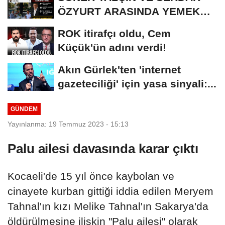
ÖZYURT ARASINDA YEMEK
MASASI MI PR ANLAŞMASI...
ROK itirafçı oldu, Cem
Küçük'ün adını verdi!
Akın Gürlek'ten 'internet
gazeteciliği' için yasa sinyali:...
GÜNDEM
Yayınlanma: 19 Temmuz 2023 - 15:13
Palu ailesi davasında karar çıktı
Kocaeli'de 15 yıl önce kaybolan ve
cinayete kurban gittiği iddia edilen Meryem
Tahnal'ın kızı Melike Tahnal'ın Sakarya'da
öldürülmesine ilişkin "Palu ailesi" olarak