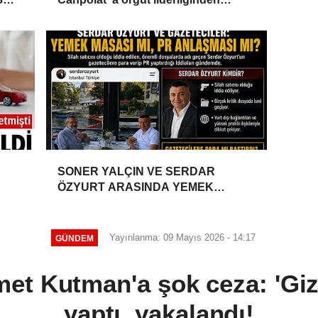
iddianame hazırlandı.. Tüm
malvarlığına el konuldu
SONER YALÇIN VE SERDAR
ÖZYURT ARASINDA YEMEK
MASASI MI PR ANLAŞMASI MI?
Yayınlanma: 09 Mayıs 2026 - 14:17
GÜNDEM
t Kutman'a şok ceza: 'Gizli
yaptı, yakalandı!