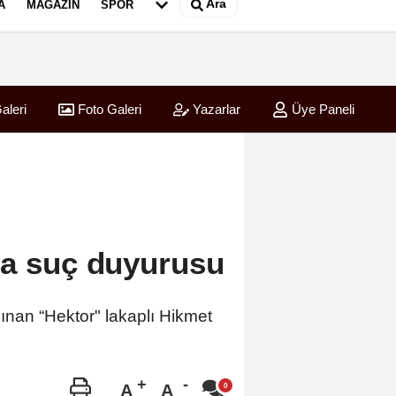
Ara
A
MAGAZIN
SPOR
aleri
Foto Galeri
Yazarlar
Üye Paneli
da suç duyurusu
ınan “Hektor" lakaplı Hikmet
A
A