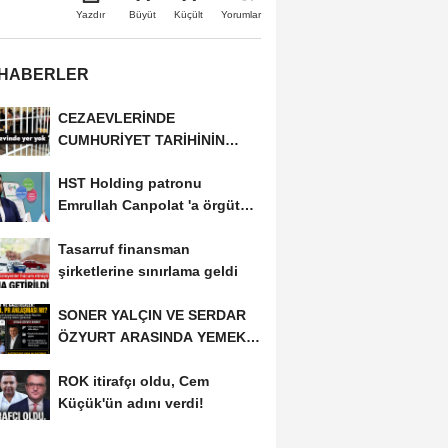
Büyüt
Küçült
Yazdır
Yorumlar
 HABERLER
CEZAEVLERİNDE
CUMHURİYET TARİHİNİN
REKORU KIRILDI 433 BİN 520
HST Holding patronu
KİŞİ...
Emrullah Canpolat 'a örgüt
liderliğinden iddianame...
Tasarruf finansman
şirketlerine sınırlama geldi
SONER YALÇIN VE SERDAR
ÖZYURT ARASINDA YEMEK
MASASI MI PR ANLAŞMASI...
ROK itirafçı oldu, Cem
Küçük'ün adını verdi!