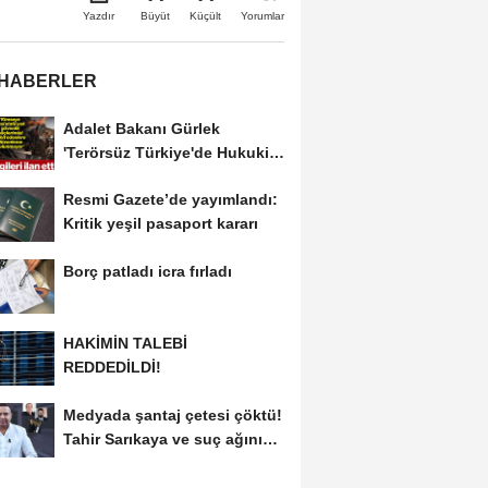
Büyüt
Küçült
Yazdır
Yorumlar
 HABERLER
Adalet Bakanı Gürlek
'Terörsüz Türkiye'de Hukuki
Çerçeveyi...
Resmi Gazete’de yayımlandı:
Kritik yeşil pasaport kararı
Borç patladı icra fırladı
HAKİMİN TALEBİ
REDDEDİLDİ!
Medyada şantaj çetesi çöktü!
Tahir Sarıkaya ve suç ağının
kirli...