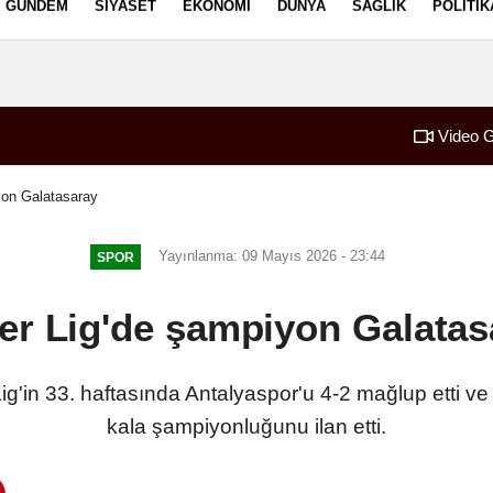
GÜNDEM
SIYASET
EKONOMI
DÜNYA
SAĞLIK
POLITIK
izlilik İlkeleri
Video G
yon Galatasaray
Yayınlanma: 09 Mayıs 2026 - 23:44
SPOR
er Lig'de şampiyon Galatas
g'in 33. haftasında Antalyaspor'u 4-2 mağlup etti ve 7
kala şampiyonluğunu ilan etti.