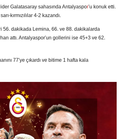
 lider Galatasaray sahasında Antalyaspo
r
'u konuk etti.
rı-kırmızılılar 4-2 kazandı.
eri 56. dakikada Lemina, 66. ve 88. dakikalarda
n attı. Antalyaspor'un gollerini ise 45+3 ve 62.
ını 77'ye çıkardı ve bitime 1 hafta kala