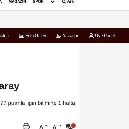
Ara
A
MAGAZIN
SPOR
aleri
Foto Galeri
Yazarlar
Üye Paneli
aray
7 puanla ligin bitimine 1 hafta
A
A