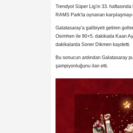
Trendyol Süper Lig'in 33. haftasında
RAMS Park'ta oynanan karşılaşmayı sa
Galatasaray'a galibiyeti getiren goll
Osimhen ile 90+5. dakikada Kaan Ayha
dakikalarda Soner Dikmen kaydetti.
Bu sonucun ardından Galatasaray puan
şampiyonluğunu ilan etti.