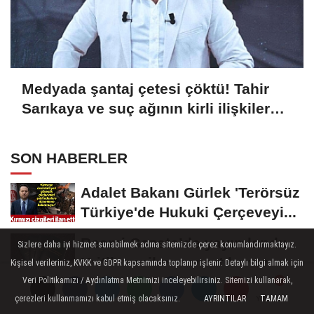
Medyada şantaj çetesi çöktü! Tahir
Sarıkaya ve suç ağının kirli ilişkiler
zinciri...
SON HABERLER
Adalet Bakanı Gürlek 'Terörsüz
Türkiye'de Hukuki Çerçeveyi...
Resmi Gazete’de yayımlandı:
Sizlere daha iyi hizmet sunabilmek adına sitemizde çerez konumlandırmaktayız.
Kritik yeşil pasaport kararı
Kişisel verileriniz, KVKK ve GDPR kapsamında toplanıp işlenir. Detaylı bilgi almak için
Veri Politikamızı / Aydınlatma Metnimizi inceleyebilirsiniz. Sitemizi kullanarak,
Borç patladı icra fırladı
çerezleri kullanmamızı kabul etmiş olacaksınız.
AYRINTILAR
TAMAM
Yorumlar
Yorumlar
Yorumlar