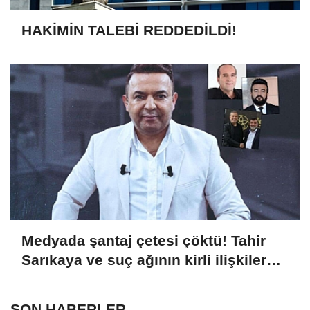
HAKİMİN TALEBİ REDDEDİLDİ!
Medyada şantaj çetesi çöktü! Tahir
Sarıkaya ve suç ağının kirli ilişkiler
zinciri...
SON HABERLER