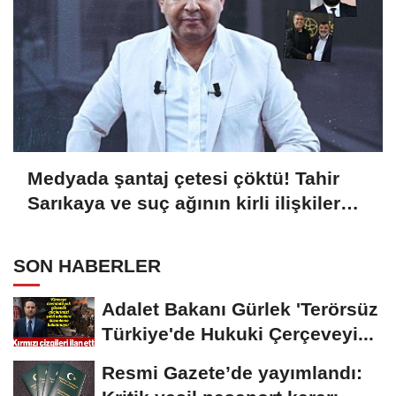
Medyada şantaj çetesi çöktü! Tahir
Sarıkaya ve suç ağının kirli ilişkiler
zinciri...
SON HABERLER
Adalet Bakanı Gürlek 'Terörsüz
Türkiye'de Hukuki Çerçeveyi...
Resmi Gazete’de yayımlandı: