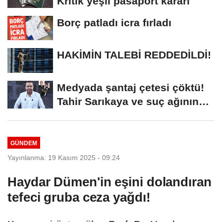
Kritik yeşil pasaport kararı
Borç patladı icra fırladı
HAKİMİN TALEBİ REDDEDİLDİ!
Medyada şantaj çetesi çöktü!
Tahir Sarıkaya ve suç ağının
kirli...
GÜNDEM
Yayınlanma: 19 Kasım 2025 - 09:24
Haydar Dümen'in eşini dolandıran
tefeci gruba ceza yağdı!