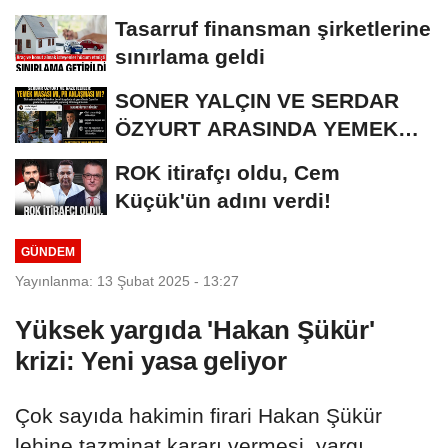
iddianame...
Tasarruf finansman şirketlerine
sınırlama geldi
SONER YALÇIN VE SERDAR
ÖZYURT ARASINDA YEMEK
MASASI MI PR ANLAŞMASI...
ROK itirafçı oldu, Cem
Küçük'ün adını verdi!
GÜNDEM
Yayınlanma: 13 Şubat 2025 - 13:27
Yüksek yargıda 'Hakan Şükür'
krizi: Yeni yasa geliyor
Çok sayıda hakimin firari Hakan Şükür
lehine tazminat kararı vermesi, yargı