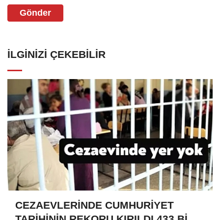
Gönder
İLGINIZI ÇEKEBILIR
CEZAEVLERİNDE CUMHURİYET
TARİHİNİN REKORU KIRILDI 433 BİN