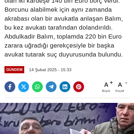
olan iki kardeşe 140 bin Euro borç verdi.
Borcunu alabilmek için aynı zamanda
akrabası olan bir avukatla anlaşan Balım,
bu kez avukatı tarafından dolandırıldı.
Abdulkadir Balım, toplamda 220 bin Euro
zarara uğradığı gerekçesiyle bir başka
avukat tutarak suç duyurusunda bulundu.
14 Şubat 2025 - 15:33
GÜNDEM
A
A
Büyüt
Küçült