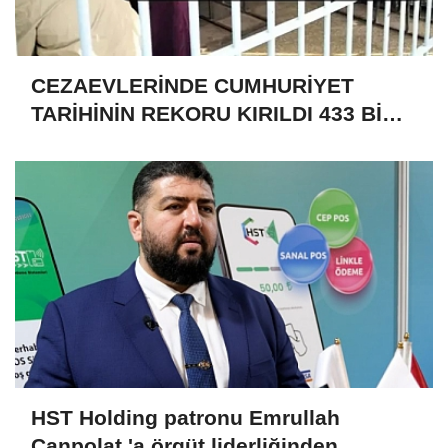
CEZAEVLERİNDE CUMHURİYET
TARİHİNİN REKORU KIRILDI 433 BİN
520 KİŞİ VAR!
HST Holding patronu Emrullah
Canpolat 'a örgüt liderliğinden