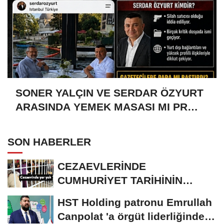
SONER YALÇIN VE SERDAR ÖZYURT
ARASINDA YEMEK MASASI MI PR
ANLAŞMASI MI?
SON HABERLER
CEZAEVLERİNDE
CUMHURİYET TARİHİNİN
REKORU KIRILDI 433 BİN 520
HST Holding patronu Emrullah
KİŞİ...
Canpolat 'a örgüt liderliğinden