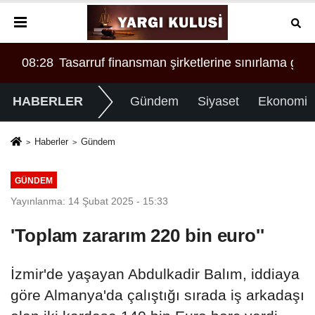
AR!
 'a örgüt liderliğinden iddianame hazırlandı.. Tüm malv
08:28
Tasarruf finansman şirketlerine sınırlama geld
00:
HABERLER
Gündem
Siyaset
Ekonomi
Haberler
Gündem
GÜNDEM
Yayınlanma: 14 Şubat 2025 - 15:33
'Toplam zararım 220 bin euro''
İzmir'de yaşayan Abdulkadir Balım, iddiaya
göre Almanya'da çalıştığı sırada iş arkadaşı