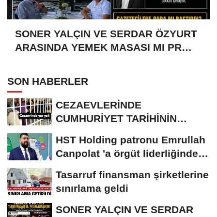
SONER YALÇIN VE SERDAR ÖZYURT
ARASINDA YEMEK MASASI MI PR
ANLAŞMASI MI?
SON HABERLER
CEZAEVLERİNDE
CUMHURİYET TARİHİNİN
REKORU KIRILDI 433 BİN 520
HST Holding patronu Emrullah
KİŞİ...
Canpolat 'a örgüt liderliğinden
iddianame...
Tasarruf finansman şirketlerine
sınırlama geldi
SONER YALÇIN VE SERDAR