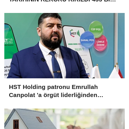
520 KİŞİ VAR!
HST Holding patronu Emrullah
Canpolat 'a örgüt liderliğinden
iddianame hazırlandı.. Tüm
malvarlığına el konuldu