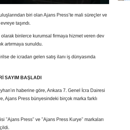
luşlarından biri olan Ajans Press’te mali süreçler ve
r evreye taşındı.
i olarak binlerce kurumsal firmaya hizmet veren dev
çık artırmaya sunuldu.
dirilse de icradan gelen satış ilanı iş dünyasında
İ SAYIM BAŞLADI
han'ın haberine göre, Ankara 7. Genel İcra Dairesi
re, Ajans Press bünyesindeki birçok marka farklı
isi "Ajans Press" ve "Ajans Press Kurye" markaları
ildi.