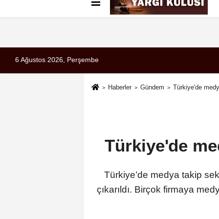
Künye
İletişim
Çerez Politikası
G
6 Ağustos 2026, Perşembe
Haberler
Gündem
Türkiye'de medya
Türkiye'de med
Türkiye’de medya takip sekt
çıkarıldı. Birçok firmaya med