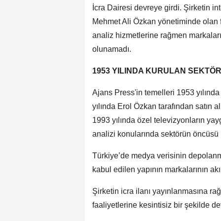
İcra Dairesi devreye girdi. Şirketin i
Mehmet Ali Özkan yönetiminde olan f
analiz hizmetlerine rağmen markaların
olunamadı.
1953 YILINDA KURULAN SEKT
Ajans Press'in temelleri 1953 yılınd
yılında Erol Özkan tarafından satın a
1993 yılında özel televizyonların yay
analizi konularında sektörün öncüsü 
Türkiye’de medya verisinin depolanm
kabul edilen yapının markalarının akıb
Şirketin icra ilanı yayınlanmasına 
faaliyetlerine kesintisiz bir şekilde d