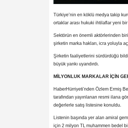
Türkiye’nin en köklü medya takip kuru
ortaklar arası hukuki ihtilaflar yeni bi
Sektörün en önemli aktörlerinden bir
şirketin marka hakları, icra yoluyla a
Şirketin faaliyetlerini sürdürdüğü bil
büyük yankı uyandırdı.
MİLYONLUK MARKALAR İÇİN GER
HaberHürriyeti'nden Özlem Ermiş Bey
tarafından yayınlanan resmi ilana gö
değerlerle satış listesine konuldu.
Listenin başında yer alan amiral gem
için 2 milyon TL muhammen bedel biç