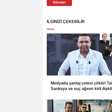
Gönder
İLGINIZI ÇEKEBILIR
Medyada şantaj çetesi çöktü! Ta
Sarıkaya ve suç ağının kirli ilişki
zinciri...