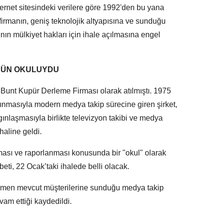
nternet sitesindeki verilere göre 1992'den bu yana
irmanın, geniş teknolojik altyapısına ve sunduğu
ın mülkiyet hakları için ihale açılmasına engel
ÖRÜN OKULUYDU
a Bunt Kupür Derleme Firması olarak atılmıştı. 1975
lınmasıyla modern medya takip sürecine giren şirket,
gınlaşmasıyla birlikte televizyon takibi ve medya
haline geldi.
ası ve raporlanması konusunda bir "okul" olarak
eti, 22 Ocak’taki ihalede belli olacak.
rağmen mevcut müşterilerine sunduğu medya takip
evam ettiği kaydedildi.