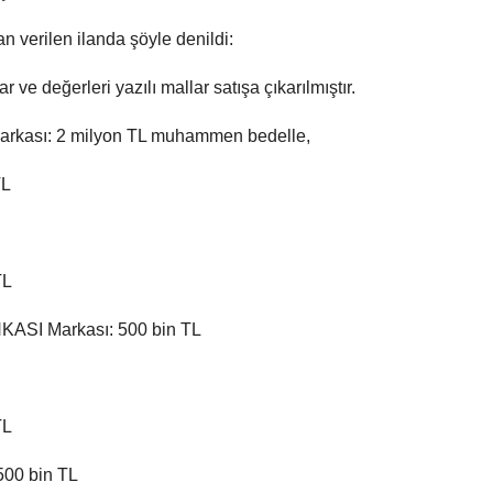
n verilen ilanda şöyle denildi:
r ve değerleri yazılı mallar satışa çıkarılmıştır.
ası: 2 milyon TL muhammen bedelle,
TL
TL
SI Markası: 500 bin TL
TL
00 bin TL