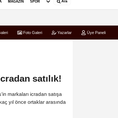
Ara
A
MAGAZIN
SPOR
aleri
Foto Galeri
Yazarlar
Üye Paneli
cradan satılık!
’in markaları icradan satışa
kaç yıl önce ortaklar arasında