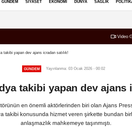
GÜNDEM
SIYASET
EKONOMI
DÜNYA
SAĞLIK
POLITIK
izlilik İlkeleri
Video G
 takibi yapan dev ajans icradan satılık!
Yayınlanma: 03 Ocak 2026 - 00:02
GÜNDEM
ya takibi yapan dev ajans i
örünün en önemli aktörlerinden biri olan Ajans Press
ya takibi konusunda hizmet veren şirkette bundan bir
anlaşmazlık mahkemeye taşınmıştı.