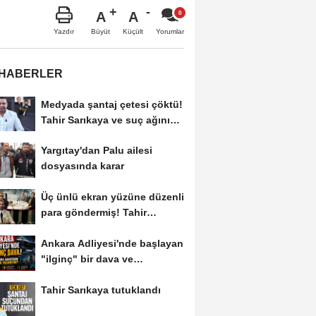
A
A
Büyüt
Küçült
Yazdır
Yorumlar
 HABERLER
Medyada şantaj çetesi çöktü!
Tahir Sarıkaya ve suç ağının
kirli...
Yargıtay'dan Palu ailesi
dosyasında karar
Üç ünlü ekran yüzüne düzenli
para göndermiş! Tahir
Sarıkaya...
Ankara Adliyesi'nde başlayan
"ilginç" bir dava ve
savunma...
Tahir Sarıkaya tutuklandı