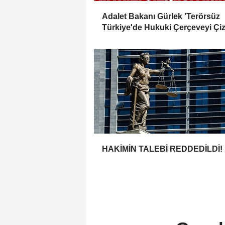
Adalet Bakanı Gürlek 'Terörsüz
Türkiye'de Hukuki Çerçeveyi Çiz
'Hiçbir Kişiye Özel Statü Tanınmı
HAKİMİN TALEBİ REDDEDİLDİ!