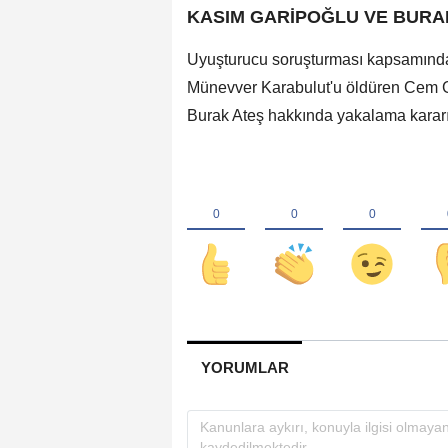
KASIM GARİPOĞLU VE BURA
Uyuşturucu soruşturması kapsamınd
Münevver Karabulut'u öldüren Cem G
Burak Ateş hakkında yakalama kararı 
YORUMLAR