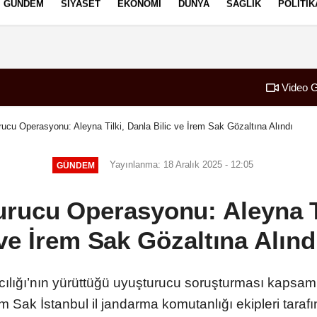
GÜNDEM
SIYASET
EKONOMI
DÜNYA
SAĞLIK
POLITIK
izlilik İlkeleri
Video G
rucu Operasyonu: Aleyna Tilki, Danla Bilic ve İrem Sak Gözaltına Alındı
Yayınlanma: 18 Aralık 2025 - 12:05
GÜNDEM
rucu Operasyonu: Aleyna Ti
ve İrem Sak Gözaltına Alınd
lığı’nın yürüttüğü uyuşturucu soruşturması kapsamın
Sak İstanbul il jandarma komutanlığı ekipleri tarafı