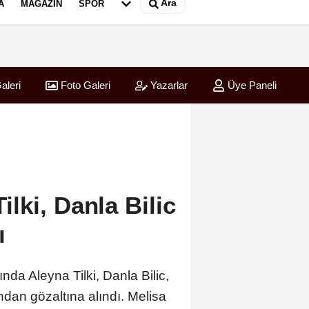
Ara
A
MAGAZIN
SPOR
aleri
Foto Galeri
Yazarlar
Üye Paneli
lki, Danla Bilic
ı
da Aleyna Tilki, Danla Bilic,
ndan gözaltına alındı. Melisa