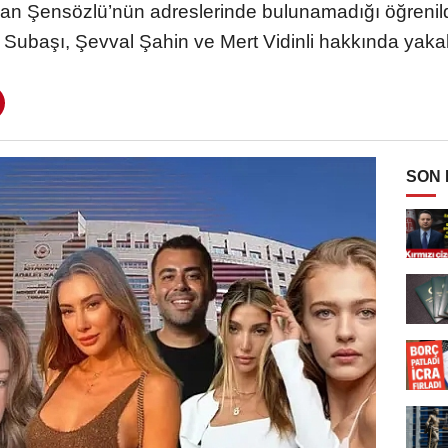
n Şensözlü’nün adreslerinde bulunamadığı öğrenildi
 Subaşı, Şevval Şahin ve Mert Vidinli hakkında yakala
SON