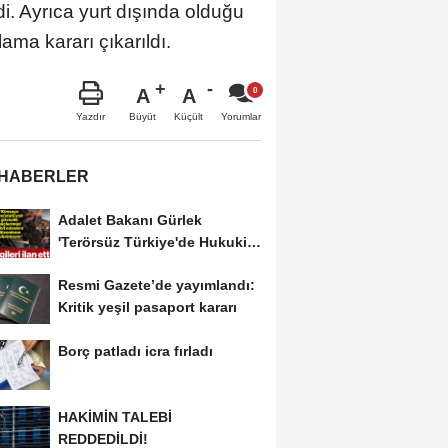
. Ayrıca yurt dışında olduğu
ma kararı çıkarıldı.
A
A
Büyüt
Küçült
Yazdır
Yorumlar
 HABERLER
Adalet Bakanı Gürlek
'Terörsüz Türkiye'de Hukuki
Çerçeveyi...
Resmi Gazete’de yayımlandı:
Kritik yeşil pasaport kararı
Borç patladı icra fırladı
HAKİMİN TALEBİ
REDDEDİLDİ!