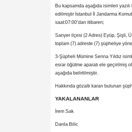
Bu kapsamda aşağıda isimleri yazılı ki
edilmiştir İstanbul İl Jandarma Komut
saat:07:00’dan itibaren;
Sarıyer ilçesi (2 Adres) Eyüp, Şişli,
toplam (7) adreste (7) şüpheliye yöneli
3-Şüpheli Mümine Senna Yıldız isiml
esrar öğütme aparatı ele geçirilmiş o
aşağıda belirtilmiştir.
Hakkında gözaltı kararı bulunan şüph
YAKALANANLAR
İrem Sak
Danla Bilic