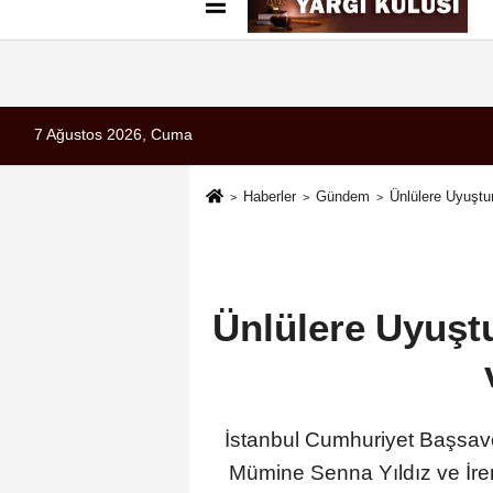
Künye
İletişim
Çerez Politikası
G
7 Ağustos 2026, Cuma
Haberler
Gündem
Ünlülere Uyuştu
Ünlülere Uyuştu
İstanbul Cumhuriyet Başsavcı
Mümine Senna Yıldız ve İrem 