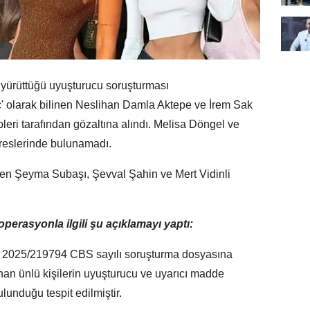
 yürüttüğü uyuşturucu soruşturması
c' olarak bilinen Neslihan Damla Aktepe ve İrem Sak
leri tarafından gözaltına alındı. Melisa Döngel ve
reslerinde bulunamadı.
dilen Şeyma Subaşı, Şevval Şahin ve Mert Vidinli
perasyonla ilgili şu açıklamayı yaptı:
ın 2025/219794 CBS sayılı soruşturma dosyasına
an ünlü kişilerin uyuşturucu ve uyarıcı madde
lunduğu tespit edilmiştir.