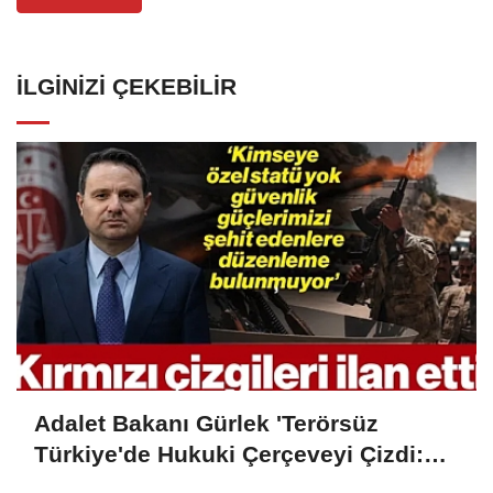
İLGINIZI ÇEKEBILIR
Adalet Bakanı Gürlek 'Terörsüz
Türkiye'de Hukuki Çerçeveyi Çizdi:
'Hiçbir Kişiye Özel Statü Tanınmıyor'