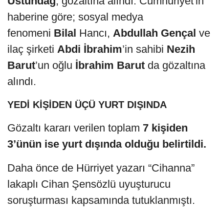
Üstündağ
, gözaltına alındı. Cumhuriyet'in
haberine göre; sosyal medya
fenomeni
Bilal
Hancı,
Abdullah Gençal
ve
ilaç şirketi
Abdi İbrahim
’in sahibi
Nezih
Barut
’un oğlu
İbrahim Barut
da gözaltına
alındı.
YEDİ KİŞİDEN ÜÇÜ YURT DIŞINDA
Gözaltı kararı verilen toplam
7 kişiden
3’ünün ise yurt dışında olduğu belirtildi.
Daha önce de Hürriyet yazarı “Cihanna”
lakaplı Cihan Şensözlü uyuşturucu
soruşturması kapsamında tutuklanmıştı.