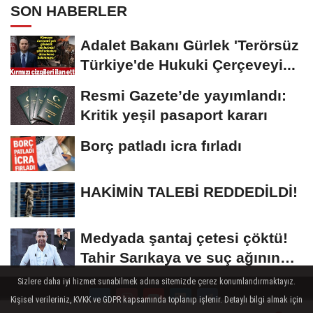
SON HABERLER
Adalet Bakanı Gürlek 'Terörsüz
Türkiye'de Hukuki Çerçeveyi...
Resmi Gazete’de yayımlandı:
Kritik yeşil pasaport kararı
Borç patladı icra fırladı
HAKİMİN TALEBİ REDDEDİLDİ!
Medyada şantaj çetesi çöktü!
Tahir Sarıkaya ve suç ağının
kirli...
Sizlere daha iyi hizmet sunabilmek adına sitemizde çerez konumlandırmaktayız.
Kişisel verileriniz, KVKK ve GDPR kapsamında toplanıp işlenir. Detaylı bilgi almak için