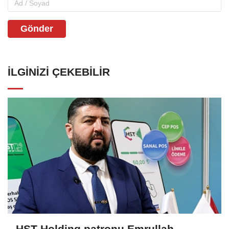
Gönder
İLGINIZI ÇEKEBILIR
HST Holding patronu Emrullah