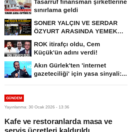
Tasarruf finansman şirketlerine
sınırlama geldi
SONER YALÇIN VE SERDAR
ÖZYURT ARASINDA YEMEK
MASASI MI PR ANLAŞMASI...
ROK itirafçı oldu, Cem
Küçük'ün adını verdi!
Akın Gürlek'ten 'internet
gazeteciliği' için yasa sinyali:...
GÜNDEM
Yayınlanma: 30 Ocak 2026 - 13:36
Kafe ve restoranlarda masa ve
servis ücretleri kaldırıldı