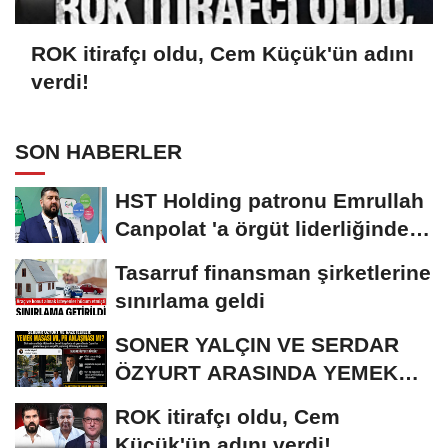
ROK itirafçı oldu, Cem Küçük'ün adını
verdi!
SON HABERLER
HST Holding patronu Emrullah
Canpolat 'a örgüt liderliğinden
iddianame...
Tasarruf finansman şirketlerine
sınırlama geldi
SONER YALÇIN VE SERDAR
ÖZYURT ARASINDA YEMEK
MASASI MI PR ANLAŞMASI...
ROK itirafçı oldu, Cem
Küçük'ün adını verdi!