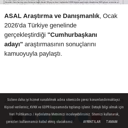
ASAL
Araştırma
ve
Danışmanlık
, Ocak
2026'da Türkiye genelinde
gerçekleştirdiği
"Cumhurbaşkanı
adayı"
araştırmasının sonuçlarını
kamuoyuyla paylaştı.
26 ilde, 18 yaş ve üzeri 2 bin kişiyle yapılan
Sizlere daha iyi hizmet sunabilmek adına sitemizde çerez konumlandırmaktayız.
Kişisel verileriniz, KVKK ve GDPR kapsamında toplanıp işlenir. Detaylı bilgi almak için
çalışmada katılımcılara herhangi bir isim
Veri Politikamızı / Aydınlatma Metnimizi inceleyebilirsiniz. Sitemizi kullanarak,
verilmeden, açık uçlu şekilde "Önümüzdeki
çerezleri kullanmamızı kabul etmiş olacaksınız.
AYRINTILAR
TAMAM
Yorumlar
Yorumlar
Yorumlar
Yorumlar