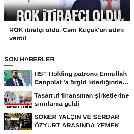
ROK itirafçı oldu, Cem Küçük'ün adını
verdi!
SON HABERLER
HST Holding patronu Emrullah
Canpolat 'a örgüt liderliğinden
iddianame...
Tasarruf finansman şirketlerine
sınırlama geldi
SONER YALÇIN VE SERDAR
ÖZYURT ARASINDA YEMEK
MASASI MI PR ANLAŞMASI...