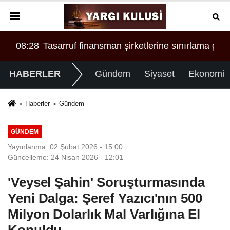
üm malvarlığına el konuldu
ama geldi
00:34
SONER YALÇIN VE SERDAR ÖZYURT ARAS
11:
HABERLER
Gündem
Siyaset
Ekonomi
Haberler
Gündem
GÜNDEM
Yayınlanma: 02 Şubat 2026 - 15:00
Güncelleme: 24 Nisan 2026 - 12:01
'Veysel Şahin' Soruşturmasında
Yeni Dalga: Şeref Yazıcı'nın 500
Milyon Dolarlık Mal Varlığına El
Konuldu