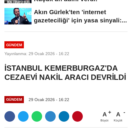
Akın Gürlek'ten 'internet
gazeteciliği' için yasa sinyali:...
GÜNDEM
Yayınlanma: 29 Ocak 2026 - 16:22
İSTANBUL KEMERBURGAZ'DA
CEZAEVİ NAKİL ARACI DEVRİLDİ
29 Ocak 2026 - 16:22
GÜNDEM
A
A
Büyüt
Küçült