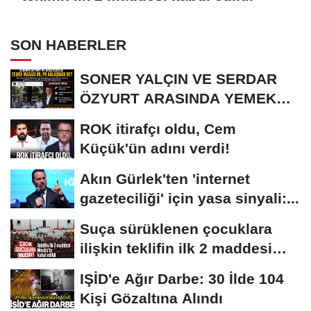
SON HABERLER
SONER YALÇIN VE SERDAR
ÖZYURT ARASINDA YEMEK
MASASI MI PR ANLAŞMASI...
ROK itirafçı oldu, Cem
Küçük'ün adını verdi!
Akın Gürlek'ten 'internet
gazeteciliği' için yasa sinyali:...
Suça sürüklenen çocuklara
ilişkin teklifin ilk 2 maddesi
kabul edildi
IŞİD'e Ağır Darbe: 30 İlde 104
Kişi Gözaltına Alındı