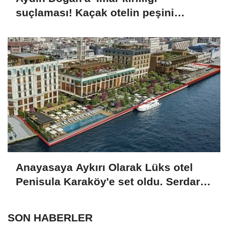
suçlaması! Kaçak otelin peşini
bırakmıyor
Anayasaya Aykırı Olarak Lüks otel
Penisula Karaköy'e set oldu. Serdar
Bilgili ve Ferit Şahenk ortak...
SON HABERLER