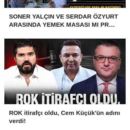
SONER YALÇIN VE SERDAR ÖZYURT
ARASINDA YEMEK MASASI MI PR
ANLAŞMASI MI?
ROK itirafçı oldu, Cem Küçük'ün adını
verdi!