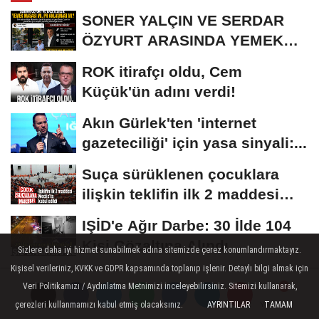
SONER YALÇIN VE SERDAR
ÖZYURT ARASINDA YEMEK
MASASI MI PR ANLAŞMASI...
ROK itirafçı oldu, Cem
Küçük'ün adını verdi!
Akın Gürlek'ten 'internet
gazeteciliği' için yasa sinyali:...
Suça sürüklenen çocuklara
ilişkin teklifin ilk 2 maddesi
kabul edildi
IŞİD'e Ağır Darbe: 30 İlde 104
Kişi Gözaltına Alındı
Sizlere daha iyi hizmet sunabilmek adına sitemizde çerez konumlandırmaktayız.
Kişisel verileriniz, KVKK ve GDPR kapsamında toplanıp işlenir. Detaylı bilgi almak için
Veri Politikamızı / Aydınlatma Metnimizi inceleyebilirsiniz. Sitemizi kullanarak,
çerezleri kullanmamızı kabul etmiş olacaksınız.
AYRINTILAR
TAMAM
Yorumlar
Yorumlar
Yorumlar