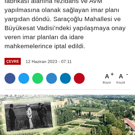
fabrikası alanına rezidans ve AVM
yapılmasına olanak sağlayan imar planı
yargıdan döndü. Saraçoğlu Mahallesi ve
Büyükesat Vadisi’ndeki yapılaşmaya onay
veren imar planları da idare
mahkemelerince iptal edildi.
12 Haziran 2023 - 07:11
ÇEVRE
A
A
Büyüt
Küçült