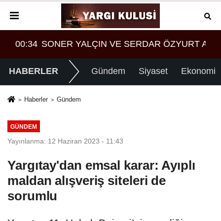
ASI MI?
T ARASINDA YEMEK MASASI MI PR ANLAŞMASI MI
00:34
SONER YALÇIN VE SERDAR ÖZYURT ARAS
HABERLER
Gündem
Siyaset
Ekonomi
Haberler
Gündem
GÜNDEM
Yayınlanma: 12 Haziran 2023 - 11:43
Yargıtay'dan emsal karar: Ayıplı
maldan alışveriş siteleri de
sorumlu