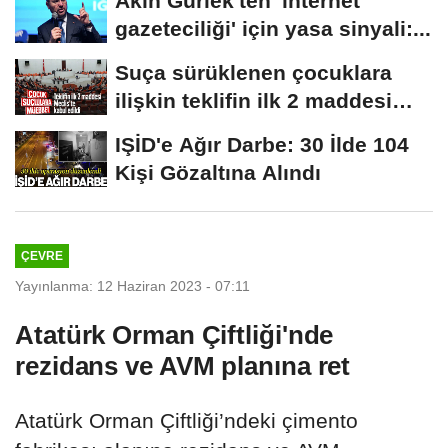
Akın Gürlek'ten 'internet
gazeteciliği' için yasa sinyali:...
Suça sürüklenen çocuklara
ilişkin teklifin ilk 2 maddesi
kabul edildi
IŞİD'e Ağır Darbe: 30 İlde 104
Kişi Gözaltına Alındı
ÇEVRE
Yayınlanma: 12 Haziran 2023 - 07:11
Atatürk Orman Çiftliği'nde
rezidans ve AVM planına ret
Atatürk Orman Çiftliği’ndeki çimento