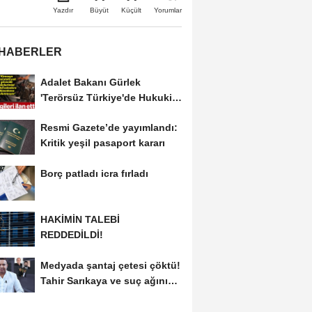
Büyüt
Küçült
Yazdır
Yorumlar
 HABERLER
Adalet Bakanı Gürlek
'Terörsüz Türkiye'de Hukuki
Çerçeveyi...
Resmi Gazete’de yayımlandı:
Kritik yeşil pasaport kararı
Borç patladı icra fırladı
HAKİMİN TALEBİ
REDDEDİLDİ!
Medyada şantaj çetesi çöktü!
Tahir Sarıkaya ve suç ağının
kirli...