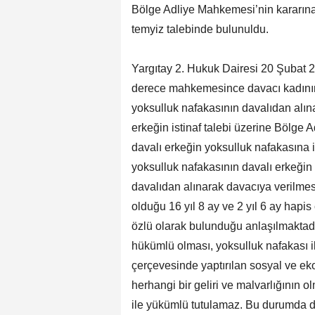
Bölge Adliye Mahkemesi’nin kararına k
temyiz talebinde bulunuldu.
Yargıtay 2. Hukuk Dairesi 20 Şubat 20
derece mahkemesince davacı kadının 
yoksulluk nafakasının davalıdan alına
erkeğin istinaf talebi üzerine Bölge 
davalı erkeğin yoksulluk nafakasına il
yoksulluk nafakasının davalı erkeğin
davalıdan alınarak davacıya verilmes
olduğu 16 yıl 8 ay ve 2 yıl 6 ay hap
özlü olarak bulunduğu anlaşılmaktadı
hükümlü olması, yoksulluk nafakası 
çerçevesinde yaptırılan sosyal ve e
herhangi bir geliri ve malvarlığının o
ile yükümlü tutulamaz. Bu durumda da