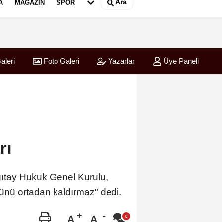
Ara
A
MAGAZIN
SPOR
aleri
Foto Galeri
Yazarlar
Üye Paneli
rı
argıtay Hukuk Genel Kurulu,
nü ortadan kaldırmaz" dedi.
A
A