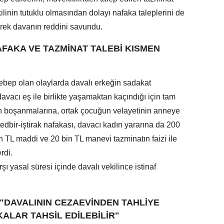
linin tutuklu olmasından dolayı nafaka taleplerini de
erek davanın reddini savundu.
FAKA VE TAZMİNAT TALEBİ KISMEN
bep olan olaylarda davalı erkeğin sadakat
vacı eş ile birlikte yaşamaktan kaçındığı için tam
ın boşanmalarına, ortak çocuğun velayetinin anneye
tedbir-iştirak nafakası, davacı kadın yararına da 200
in TL maddi ve 20 bin TL manevi tazminatın faizi ile
rdi.
ı yasal süresi içinde davalı vekilince istinaf
"DAVALININ CEZAEVİNDEN TAHLİYE
ALAR TAHSİL EDİLEBİLİR"