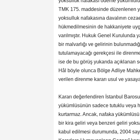
yoksulluk nafakası ödeme yükümlülü
TMK 175. maddesinde düzenlenen yok
yoksulluk nafakasına davalının cezaev
hükmedilmesinin de hakkaniyete uyg
varılmıştır. Hukuk Genel Kurulunda y
bir malvarlığı ve gelirinin bulunmadığ
tutulamayacağı gerekçesi ile direnme
ise de bu görüş yukarıda açıklanan 
Hâl böyle olunca Bölge Adliye Mahk
verilen direnme kararı usul ve yasaya
Kararı değerlendiren İstanbul Baros
yükümlüsünün sadece tutuklu veya 
kurtarmaz. Ancak, nafaka yükümlüsü 
bir kira geliri veya benzeri geliri y
kabul edilmesi durumunda, 2004 sayıl