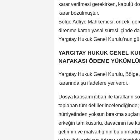
karar verilmesi gerekirken, kabulü do
karar bozulmuştur.
Bölge Adliye Mahkemesi, önceki gerek
direnme kararı yasal süresi içinde dav
Yargıtay Hukuk Genel Kurulu’nun gü
YARGITAY HUKUK GENEL K
NAFAKASI ÖDEME YÜKÜMLÜ
Yargıtay Hukuk Genel Kurulu, Bölge 
kararında şu ifadelere yer verdi.
Dosya kapsamı itibari ile tarafların s
toplanan tüm deliller incelendiğinde; 
hürriyetinden yoksun bırakma suçların
erkeğin tam kusurlu, davacının ise k
gelirinin ve malvarlığının bulunmadı