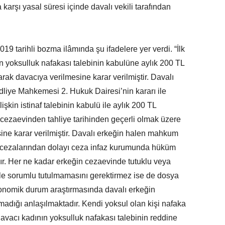
arşı yasal süresi içinde davalı vekili tarafından
19 tarihli bozma ilâmında şu ifadelere yer verdi. “İlk
yoksulluk nafakası talebinin kabulüne aylık 200 TL
rak davacıya verilmesine karar verilmiştir. Davalı
Adliye Mahkemesi 2. Hukuk Dairesi’nin kararı ile
işkin istinaf talebinin kabulü ile aylık 200 TL
 cezaevinden tahliye tarihinden geçerli olmak üzere
ine karar verilmiştir. Davalı erkeğin halen mahkum
is cezalarından dolayı ceza infaz kurumunda hüküm
r. Her ne kadar erkeğin cezaevinde tutuklu veya
ile sorumlu tutulmamasını gerektirmez ise de dosya
konomik durum araştırmasında davalı erkeğin
lmadığı anlaşılmaktadır. Kendi yoksul olan kişi nafaka
vacı kadının yoksulluk nafakası talebinin reddine