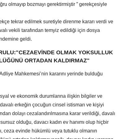
ğru olmayıp bozmayı gerektirmiştir ” gerekçesiyle
çe tekrar edilmek suretiyle direnme kararı verdi ve
alı vekili tarafından temyiz edildiği için dosya
ndemine geldi.
URULU:"CEZAEVİNDE OLMAK YOKSULLUK
LÜĞÜNÜ ORTADAN KALDIRMAZ"
Adliye Mahkemesi’nin kararını yerinde bulduğu
osyal ve ekonomik durumlarına ilişkin bilgiler ve
davalı erkeğin çocuğun cinsel istismarı ve kişiyi
dan dolayı cezalandırılmasına karar verildiği, davalı
usursuz olduğu, davacı kadın ev hanımı olup hiçbir
ğı, ceza evinde hükümlü veya tutuklu olmanın