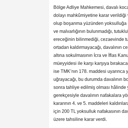
Bölge Adliye Mahkemesi, davalı kocanı
dolayı mahkûmiyetine karar verildiği
olup boşanma yüzünden yoksulluğa dü
ve malvarlığının bulunmadığı, tutuk
ereceğinin bilinmediği, cezaevinde
ortadan kaldırmayacağı, davalının 
altına sokulmasının İcra ve İflas Ka
müeyyidesi ile karşı karşıya bıraka
ise TMK’nın 178. maddesi uyarınca 
uğrayacağı, bu durumda davalının b
sonra tahliye edilmiş olması hâlind
gerekçesiyle davalının nafakalara yön
kararının 4. ve 5. maddeleri kaldırıla
için 200 TL yoksulluk nafakasının da
üzere tahsiline karar verdi.