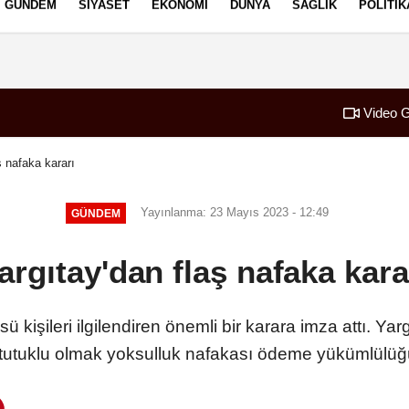
GÜNDEM
SIYASET
EKONOMI
DÜNYA
SAĞLIK
POLITIK
izlilik İlkeleri
Video G
ş nafaka kararı
Yayınlanma: 23 Mayıs 2023 - 12:49
GÜNDEM
argıtay'dan flaş nafaka kara
 kişileri ilgilendiren önemli bir karara imza attı. Y
utuklu olmak yoksulluk nafakası ödeme yükümlülüğü