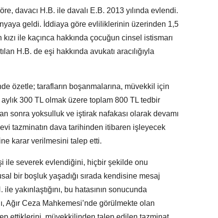
göre, davacı H.B. ile davalı E.B. 2013 yılında evlendi.
ünyaya geldi. İddiaya göre evliliklerinin üzerinden 1,5
 kızı ile kaçınca hakkında çocuğun cinsel istismarı
ılan H.B. de eşi hakkında avukatı aracılığıyla
nde özetle; tarafların boşanmalarına, müvekkil için
e aylık 300 TL olmak üzere toplam 800 TL tedbir
an sonra yoksulluk ve iştirak nafakası olarak devamı
evi tazminatın dava tarihinden itibaren işleyecek
ine karar verilmesini talep etti.
şi ile severek evlendiğini, hiçbir şekilde onu
usal bir boşluk yaşadığı sırada kendisine mesaj
. ile yakınlaştığını, bu hatasının sonucunda
ını, Ağır Ceza Mahkemesi’nde görülmekte olan
 ettiklerini, müvekkilinden talep edilen tazminat