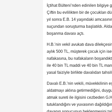
İçtihat Bülteni’nden edinilen bilgiye 
Çiftin bu evlilikten bir de çocukları d
yıl sonra E.B. 14 yaşındaki amcasının
suçundan soruşturma başlatıldı. Aldat
boşanma davası açtı.
H.B.’nin vekil avukatı dava dilekçesi
aylık 500 TL, müşterek çocuk için is
nafakasına, bu nafakaların boşandıkt
ile 40 bin TL maddi ve 40 bin TL man
yasal faiziyle birlikte davalıdan tahsil
Davalı E.B.’nin vekili, müvekkilinin e
aldatmayı aklına getirmediğini, duyg
atmak sureti ile ilgisini cezbeden G.H
tutuklandığını ve yuvasının dağıldığ
davanın sonucunun beklenmesini talep