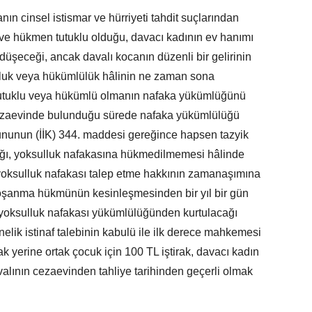
n cinsel istismar ve hürriyeti tahdit suçlarından
 ve hükmen tutuklu olduğu, davacı kadının ev hanımı
şeceği, ancak davalı kocanın düzenli bir gelirinin
luluk veya hükümlülük hâlinin ne zaman sona
 tutuklu veya hükümlü olmanın nafaka yükümlüğünü
cezaevinde bulunduğu sürede nafaka yükümlülüğü
nununun (İİK) 344. maddesi gereğince hapsen tazyik
cağı, yoksulluk nafakasına hükmedilmemesi hâlinde
yoksulluk nafakası talep etme hakkının zamanaşımına
oşanma hükmünün kesinleşmesinden bir yıl bir gün
e yoksulluk nafakası yükümlülüğünden kurtulacağı
elik istinaf talebinin kabulü ile ilk derece mahkemesi
rak yerine ortak çocuk için 100 TL iştirak, davacı kadın
valının cezaevinden tahliye tarihinden geçerli olmak