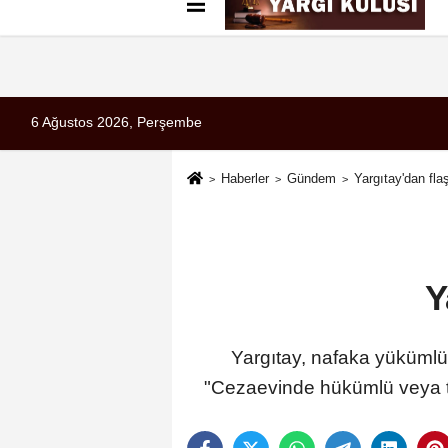
Künye
İletişim
Çerez Politikası
G
6 Ağustos 2026, Perşembe
Haberler
Gündem
Yargıtay'dan fla
Y
Yargıtay, nafaka yükümlüsü
"Cezaevinde hükümlü veya t