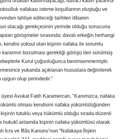
ğünü ortadan kaldırmayacağı, davacı kadın yararına
sulluk nafakası isteme koşullarının oluştuğu ve
inden tahliye edileceği tarihten itibaren
un olacağı gerekçesinin yerinde olduğu sonucuna
apılan görüşmeler sırasında; davalı erkeğin herhangi
ı, kendisi yoksul olan kişinin nafaka ile sorumlu
 kararının bozulması gerektiği görüşü ileri sürülmüş
sebeplerle Kurul çoğunluğunca benimsenmemiştir.
emesince yukarıda açıklanan hususlara değinilerek
 uygun olup yerindedir.”
u üyesi Avukat Fatih Karamercan, "Kanımızca, nafaka
hükümlü olması kendisini nafaka yükümlülüğünden
kişinin tutuklu veya hükümlü olduğu sırada düzenli
oksa hukukî anlamda kişinin nafaka yükümlüsü olarak
ı İcra ve İflâs Kanunu’nun “Nafakaya İlişkin