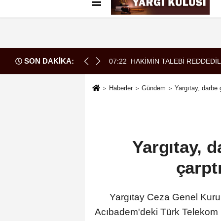
Künye
İletişim
Çerez Politikası
G
SON DAKİKA:
07:22
HAKİMİN TALEBİ REDDEDİL
Haberler
Gündem
Yargıtay, darbe 
Yargıtay, 
çarpt
Yargıtay Ceza Genel Kurul
Acıbadem'deki Türk Telekom bi