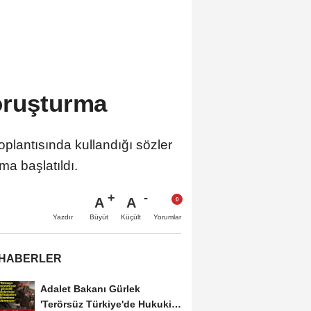
oruşturma
plantısında kullandığı sözler
a başlatıldı.
A
A
Büyüt
Küçült
Yazdır
Yorumlar
 HABERLER
Adalet Bakanı Gürlek
'Terörsüz Türkiye'de Hukuki