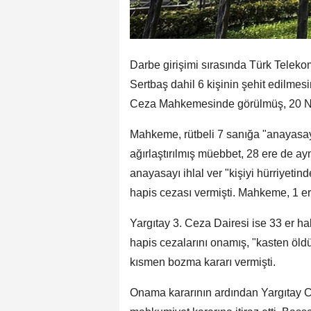
Darbe girişimi sırasında Türk Telek
Sertbaş dahil 6 kişinin şehit edilmesi
Ceza Mahkemesinde görülmüş, 20 Nis
Mahkeme, rütbeli 7 sanığa "anayasayı
ağırlaştırılmış müebbet, 28 ere de a
anayasayı ihlal ver "kişiyi hürriyet
hapis cezası vermişti. Mahkeme, 1 erin
Yargıtay 3. Ceza Dairesi ise 33 er h
hapis cezalarını onamış, "kasten ö
kısmen bozma kararı vermişti.
Onama kararının ardından Yargıtay C