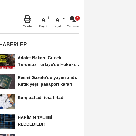
A
A
Büyüt
Küçült
Yazdır
Yorumlar
 HABERLER
Adalet Bakanı Gürlek
'Terörsüz Türkiye'de Hukuki
Çerçeveyi...
Resmi Gazete’de yayımlandı:
Kritik yeşil pasaport kararı
Borç patladı icra fırladı
HAKİMİN TALEBİ
REDDEDİLDİ!