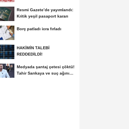
Çerçeveyi...
Resmi Gazete’de yayımlandı:
Kritik yeşil pasaport kararı
Borç patladı icra fırladı
HAKİMİN TALEBİ
REDDEDİLDİ!
Medyada şantaj çetesi çöktü!
Tahir Sarıkaya ve suç ağının
kirli...