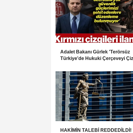
Adalet Bakanı Gürlek 'Terörsüz
Türkiye'de Hukuki Çerçeveyi Çiz
'Hiçbir Kişiye Özel Statü Tanınmı
HAKİMİN TALEBİ REDDEDİLDİ!