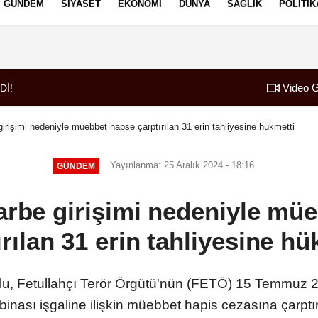
GÜNDEM
SIYASET
EKONOMI
DÜNYA
SAĞLIK
POLITIK
izlilik İlkeleri
Video G
Dİ!
07:52
Borç patladı icra f
girişimi nedeniyle müebbet hapse çarptırılan 31 erin tahliyesine hükmetti
Yayınlanma: 25 Aralık 2024 - 18:16
GÜNDEM
darbe girişimi nedeniyle mü
ırılan 31 erin tahliyesine hü
u, Fetullahçı Terör Örgütü'nün (FETÖ) 15 Temmuz 2
nası işgaline ilişkin müebbet hapis cezasına çarptırı