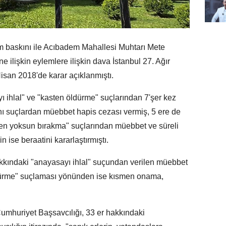
om baskını ile Acıbadem Mahallesi Muhtarı Mete
ne ilişkin eylemlere ilişkin dava İstanbul 27. Ağır
an 2018'de karar açıklanmıştı.
 ihlal" ve "kasten öldürme" suçlarından 7'şer kez
ynı suçlardan müebbet hapis cezası vermiş, 5 ere de
inden yoksun bırakma" suçlarından müebbet ve süreli
 ise beraatini kararlaştırmıştı.
akkındaki "anayasayı ihlal" suçundan verilen müebbet
ldürme" suçlaması yönünden ise kısmen onama,
umhuriyet Başsavcılığı, 33 er hakkındaki