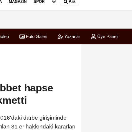
Ara
A
MAGAZIN
SPOR
aleri
Foto Galeri
Yazarlar
Üye Paneli
ırladı
ebbet hapse
kmetti
016'daki darbe girişiminde
lan 31 er hakkındaki kararları