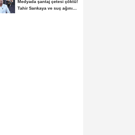
Medyada şantaj çetesi çöktü!
Tahir Sarıkaya ve suç ağının
kirli...