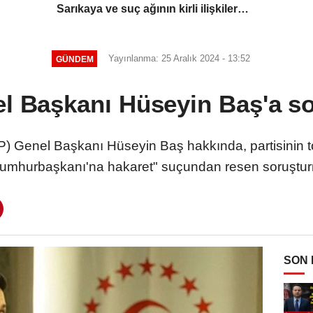
Sarıkaya ve suç ağının kirli ilişkiler
zinciri...
Yayınlanma: 25 Aralık 2024 - 13:52
GÜNDEM
l Başkanı Hüseyin Baş'a s
P) Genel Başkanı Hüseyin Baş hakkında, partisinin to
umhurbaşkanı'na hakaret" suçundan resen soruşturm
SON