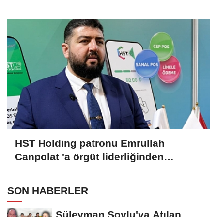
520 KİŞİ VAR!
HST Holding patronu Emrullah
Canpolat 'a örgüt liderliğinden
iddianame hazırlandı.. Tüm
malvarlığına el konuldu
SON HABERLER
Süleyman Soylu'ya Atılan