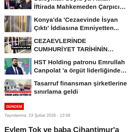
İftirada Mahkemeden Çarpıcı
Karar
Konya'da 'Cezaevinde İsyan
Çıktı' İddiasına Emniyetten...
CEZAEVLERİNDE
CUMHURİYET TARİHİNİN
REKORU KIRILDI 433 BİN 520
HST Holding patronu Emrullah
KİŞİ...
Canpolat 'a örgüt liderliğinden
iddianame...
Tasarruf finansman şirketlerine
sınırlama geldi
GÜNDEM
Yayınlanma: 23 Şubat 2026 - 13:58
Eylem Tok ve baba Cihantimur'a