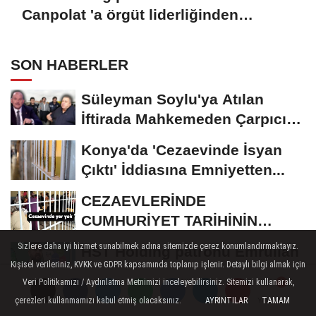
Canpolat 'a örgüt liderliğinden
iddianame hazırlandı.. Tüm
malvarlığına el konuldu
SON HABERLER
Süleyman Soylu'ya Atılan
İftirada Mahkemeden Çarpıcı
Karar
Konya'da 'Cezaevinde İsyan
Çıktı' İddiasına Emniyetten...
CEZAEVLERİNDE
CUMHURİYET TARİHİNİN
REKORU KIRILDI 433 BİN 520
Sizlere daha iyi hizmet sunabilmek adına sitemizde çerez konumlandırmaktayız.
HST Holding patronu Emrullah
KİŞİ...
Kişisel verileriniz, KVKK ve GDPR kapsamında toplanıp işlenir. Detaylı bilgi almak için
Canpolat 'a örgüt liderliğinden
Veri Politikamızı / Aydınlatma Metnimizi inceleyebilirsiniz. Sitemizi kullanarak,
iddianame...
Tasarruf finansman şirketlerine
çerezleri kullanmamızı kabul etmiş olacaksınız.
AYRINTILAR
TAMAM
Yorumlar
Yorumlar
Yorumlar