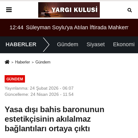
ahkemeden Çarpıcı Karar
12:44
Süleyman Soylu'ya Atılan İftirada Mahkemede
HABERLER
Gündem
Siyaset
Ekonomi
Haberler
Gündem
GÜNDEM
Yayınlanma: 24 Şubat 2026 - 06:07
Güncelleme: 24 Nisan 2026 - 11:54
Yasa dışı bahis baronunun
estetikçisinin akılalmaz
bağlantıları ortaya çıktı