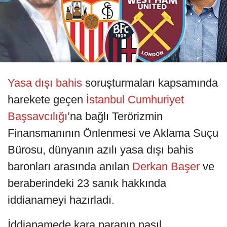
Yasa dışı bahis
soruşturmaları kapsamında
harekete geçen
İstanbul Cumhuriyet
Başsavcılığı
’na bağlı Terörizmin
Finansmanının Önlenmesi ve Aklama Suçu
Bürosu, dünyanın azılı yasa dışı bahis
baronları arasında anılan
Derkan Başer
ve
beraberindeki 23 sanık hakkında
iddianameyi hazırladı.
İddianamede kara paranın nasıl