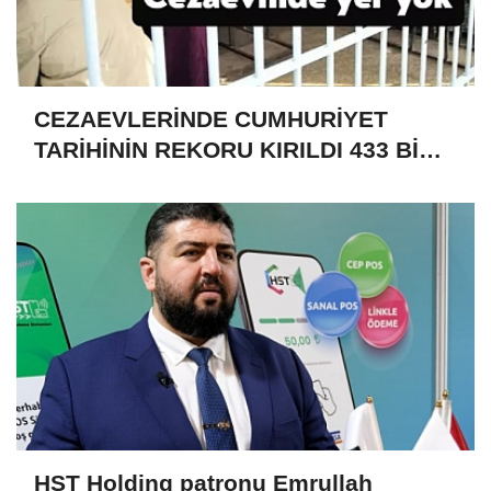
CEZAEVLERİNDE CUMHURİYET
TARİHİNİN REKORU KIRILDI 433 BİN
520 KİŞİ VAR!
HST Holding patronu Emrullah