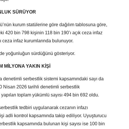
NLUK SÜRÜYOR
ü’nün kurum statülerine göre dağılım tablosuna göre,
ki 420 bin 798 kişinin 118 bin 190’ı açık ceza infaz
lı ceza infaz kurumlarında bulunuyor.
inde yoğunluğun sürdüğünü gösteriyor.
 MİLYONA YAKIN KİŞİ
 denetimli serbestlik sistemi kapsamındaki sayı da
0 Nisan 2026 tarihli denetimli serbestlik
ibi yapılan toplam yükümlü sayısı 494 bin 692 oldu.
serbestlik tedbiri uygulanarak cezanın infazı
şi adli kontrol kapsamında takip ediliyor. Uyuşturucu
serbestlik kapsamında bulunan kişi sayısı ise 100 bin