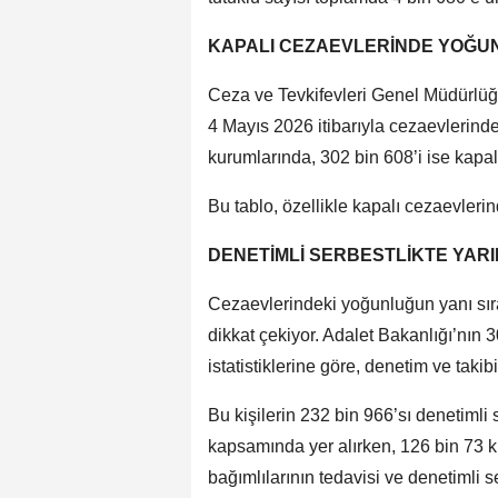
KAPALI CEZAEVLERİNDE YOĞU
Ceza ve Tevkifevleri Genel Müdürlüğ
4 Mayıs 2026 itibarıyla cezaevlerinde
kurumlarında, 302 bin 608’i ise kapa
Bu tablo, özellikle kapalı cezaevler
DENETİMLİ SERBESTLİKTE YARIM
Cezaevlerindeki yoğunluğun yanı sıra
dikkat çekiyor. Adalet Bakanlığı’nın 3
istatistiklerine göre, denetim ve tak
Bu kişilerin 232 bin 966’sı denetimli 
kapsamında yer alırken, 126 bin 73 ki
bağımlılarının tedavisi ve denetimli 