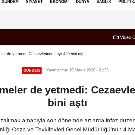
GÜNDEM
SIYASET
EKONOMI
DÜNYA
SAĞLIK
POLITIK
izlilik İlkeleri
Video G
ler de yetmedi: Cezaevlerinde sayı 420 bini aştı
Yayınlanma: 10 Mayıs 2026 - 21:33
GÜNDEM
meler de yetmedi: Cezaevle
bini aştı
zaltmak amacıyla son dönemde art arda infaz düze
nlığı Ceza ve Tevkifevleri Genel Müdürlüğü’nün 4 Ma