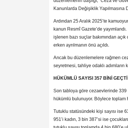
düzenlemenin başlığı, “Ceza ve Güven
Kanunlarda Değişiklik Yapılmasına Da
Ardından 25 Aralık 2025’te kamuoyund
kanun Resmî Gazete’de yayımlandı.
işlenen bazı suçlar bakımından açık 
erken ayrılmanın önü açıldı.
Ancak bu düzenlemelere rağmen cezae
seyretmesi, tahliye odaklı adımların 
HÜKÜMLÜ SAYISI 357 BİNİ GEÇTİ
Son tabloya göre cezaevlerinde 339 
hükümlü bulunuyor. Böylece toplam hü
Tutuklu statüsündeki kişi sayısı ise 6
951’i kadın, 3 bin 387’si ise çocukl
tutuklu sayısı toplamda 4 bin 680’e ul