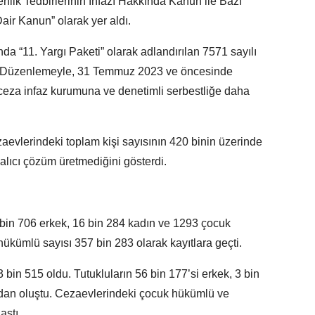
lik Tedbirlerinin İnfazı Hakkında Kanun ile Bazı
ir Kanun” olarak yer aldı.
a “11. Yargı Paketi” olarak adlandırılan 7571 sayılı
 Düzenlemeyle, 31 Temmuz 2023 ve öncesinde
ceza infaz kurumuna ve denetimli serbestliğe daha
vlerindeki toplam kişi sayısının 420 binin üzerinde
kalıcı çözüm üretmediğini gösterdi.
bin 706 erkek, 16 bin 284 kadın ve 1293 çocuk
kümlü sayısı 357 bin 283 olarak kayıtlara geçti.
3 bin 515 oldu. Tutukluların 56 bin 177’si erkek, 3 bin
ardan oluştu. Cezaevlerindeki çocuk hükümlü ve
aştı.