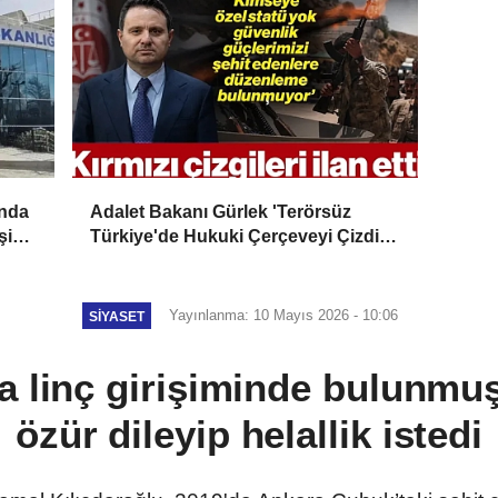
ında
Adalet Bakanı Gürlek 'Terörsüz
şi
Türkiye'de Hukuki Çerçeveyi Çizdi:
'Hiçbir Kişiye Özel Statü Tanınmıyor'
Yayınlanma: 10 Mayıs 2026 - 10:06
SIYASET
a linç girişiminde bulunmuş
özür dileyip helallik istedi