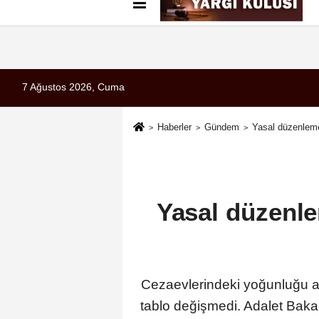
Künye
İletişim
Çerez Politikası
G
7 Ağustos 2026, Cuma
Haberler
Gündem
Yasal düzenleme
Yasal düzenle
Cezaevlerindeki yoğunluğu a
tablo değişmedi. Adalet Baka