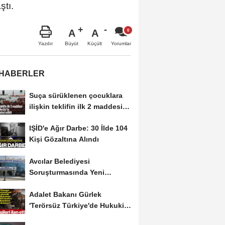
ştı.
A
A
Büyüt
Küçült
Yazdır
Yorumlar
 HABERLER
Suça sürüklenen çocuklara
ilişkin teklifin ilk 2 maddesi
kabul edildi
IŞİD'e Ağır Darbe: 30 İlde 104
Kişi Gözaltına Alındı
Avcılar Belediyesi
Soruşturmasında Yeni
Gelişme! Gözaltındaki 12...
Adalet Bakanı Gürlek
'Terörsüz Türkiye'de Hukuki
Çerçeveyi...