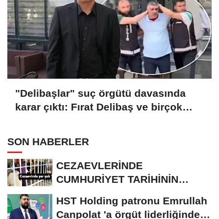
"Delibaşlar" suç örgütü davasında
karar çıktı: Fırat Delibaş ve birçok
sanığa beraat
SON HABERLER
CEZAEVLERİNDE
CUMHURİYET TARİHİNİN
REKORU KIRILDI 433 BİN 520
HST Holding patronu Emrullah
KİŞİ...
Canpolat 'a örgüt liderliğinden