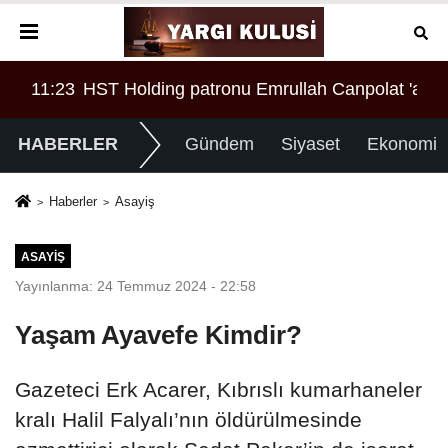
AR!
 'a örgüt liderliğinden iddianame hazırlandı.. Tüm malv
08:28
Tasarruf finansman şirketlerine sınırlama geld
00:
HABERLER
Gündem
Siyaset
Ekonomi
Haberler
Asayiş
ASAYIŞ
Yayınlanma: 24 Temmuz 2024 - 22:58
Yaşam Ayavefe Kimdir?
Gazeteci Erk Acarer, Kıbrıslı kumarhaneler
kralı Halil Falyalı’nın öldürülmesinde