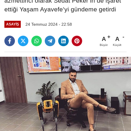
azmettirici olarak Sedat Peker’in de işaret
ettiği Yaşam Ayavefe’yi gündeme getirdi
24 Temmuz 2024 - 22:58
ASAYIŞ
A
A
Büyüt
Küçült