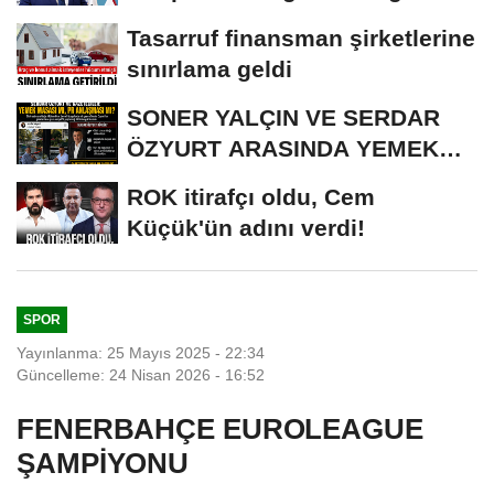
iddianame...
Tasarruf finansman şirketlerine
sınırlama geldi
SONER YALÇIN VE SERDAR
ÖZYURT ARASINDA YEMEK
MASASI MI PR ANLAŞMASI...
ROK itirafçı oldu, Cem
Küçük'ün adını verdi!
SPOR
Yayınlanma: 25 Mayıs 2025 - 22:34
Güncelleme: 24 Nisan 2026 - 16:52
FENERBAHÇE EUROLEAGUE
ŞAMPİYONU