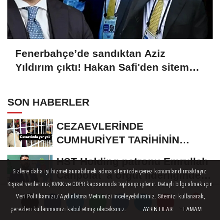
Fenerbahçe’de sandıktan Aziz
Yıldırım çıktı! Hakan Safi'den sitem
dolu sözler...
SON HABERLER
CEZAEVLERİNDE
CUMHURİYET TARİHİNİN
REKORU KIRILDI 433 BİN 520
HST Holding patronu Emrullah
KİŞİ...
Sizlere daha iyi hizmet sunabilmek adına sitemizde çerez konumlandırmaktayız.
Canpolat 'a örgüt liderliğinden
Kişisel verileriniz, KVKK ve GDPR kapsamında toplanıp işlenir. Detaylı bilgi almak için
iddianame...
Tasarruf finansman şirketlerine
Veri Politikamızı / Aydınlatma Metnimizi inceleyebilirsiniz. Sitemizi kullanarak,
sınırlama geldi
çerezleri kullanmamızı kabul etmiş olacaksınız.
AYRINTILAR
TAMAM
Yorumlar
Yorumlar
Yorumlar