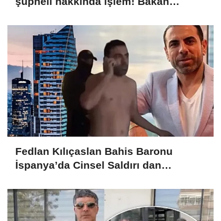
şüpheli hakkında işlem! Bakan
Gürlek: Devletimiz her tehdidin
karşısında dimdik
Fedlan Kılıçaslan Bahis Baronu
İspanya’da Cinsel Saldırı dan
tutuklandı!