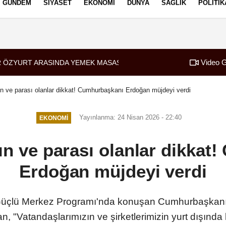
GÜNDEM
SIYASET
EKONOMI
DÜNYA
SAĞLIK
POLITIK
izlilik İlkeleri
Video G
 ÖZYURT ARASINDA YEMEK MASASI MI PR ANLAŞMASI MI?
tın ve parası olanlar dikkat! Cumhurbaşkanı Erdoğan müjdeyi verdi
Yayınlanma: 24 Nisan 2026 - 22:40
EKONOMI
tın ve parası olanlar dikka
Erdoğan müjdeyi verdi
in Güçlü Merkez Programı'nda konuşan Cumhurbaşkan
an, "Vatandaşlarımızın ve şirketlerimizin yurt dışınd