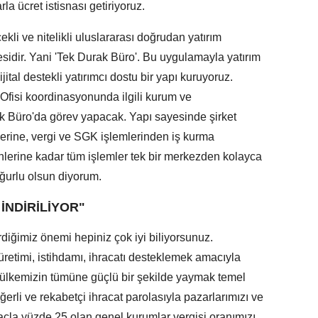
arla ücret istisnası getiriyoruz.
kli ve nitelikli uluslararası doğrudan yatırım
sidir. Yani 'Tek Durak Büro'. Bu uygulamayla yatırım
dijital destekli yatırımcı dostu bir yapı kuruyoruz.
Ofisi koordinasyonunda ilgili kurum ve
rak Büro'da görev yapacak. Yapı sayesinde şirket
erine, vergi ve SGK işlemlerinden iş kurma
zinlerine kadar tüm işlemler tek bir merkezden kolayca
uğurlu olsun diyorum.
İNDİRİLİYOR"
rdiğimiz önemi hepiniz çok iyi biliyorsunuz.
retimi, istihdamı, ihracatı desteklemek amacıyla
ı ülkemizin tümüne güçlü bir şekilde yaymak temel
erli ve rekabetçi ihracat parolasıyla pazarlarımızı ve
maçla yüzde 25 olan genel kurumlar vergisi oranımızı