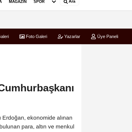
Ara
A
MAGAZIN
SPOR
aleri
Foto Galeri
Yazarlar
Üye Paneli
t! Cumhurbaşkanı
ı Erdoğan, ekonomide alınan
a bulunan para, altın ve menkul