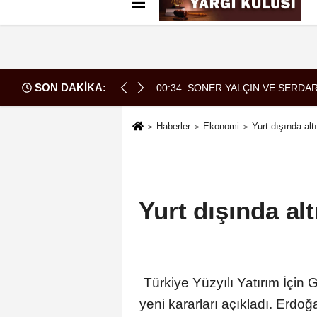
Künye
İletişim
Çerez Politikası
G
SON DAKİKA:
ARASINDA YEMEK MASASI MI PR ANLAŞMASI MI?
00:34
SONER YALÇIN VE SERDAR
Haberler
Ekonomi
Yurt dışında al
Yurt dışında al
Türkiye Yüzyılı Yatırım İç
yeni kararları açıkladı. Erdoğ