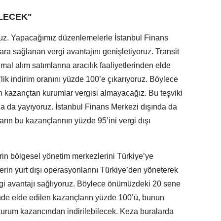
İLECEK"
ruz. Yapacağımız düzenlemelerle İstanbul Finans
ra sağlanan vergi avantajını genişletiyoruz. Transit
mal alım satımlarına aracılık faaliyetlerinden elde
ik indirim oranını yüzde 100’e çıkarıyoruz. Böylece
n kazançtan kurumlar vergisi almayacağız. Bu teşviki
na da yayıyoruz. İstanbul Finans Merkezi dışında da
ların bu kazançlarının yüzde 95’ini vergi dışı
lerin bölgesel yönetim merkezlerini Türkiye’ye
tlerin yurt dışı operasyonlarını Türkiye’den yöneterek
ergi avantajı sağlıyoruz. Böylece önümüzdeki 20 sene
nde elde edilen kazançların yüzde 100’ü, bunun
 kurum kazancından indirilebilecek. Keza buralarda