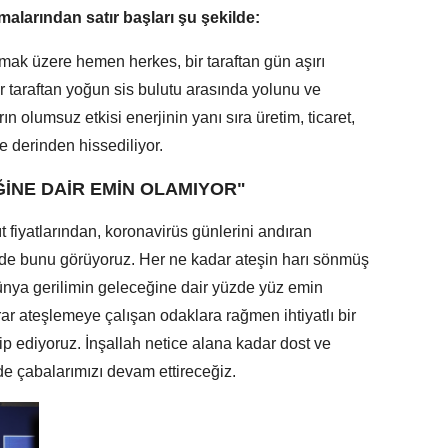
larından satır başları şu şekilde:
mak üzere hemen herkes, bir taraftan gün aşırı
r taraftan yoğun sis bulutu arasında yolunu ve
 olumsuz etkisi enerjinin yanı sıra üretim, ticaret,
e derinden hissediliyor.
ĞİNE DAİR EMİN OLAMIYOR"
 fiyatlarından, koronavirüs günlerini andıran
ede bunu görüyoruz. Her ne kadar ateşin harı sönmüş
ünya gerilimin geleceğine dair yüzde yüz emin
tekrar ateşlemeye çalışan odaklara rağmen ihtiyatlı bir
kip ediyoruz. İnşallah netice alana kadar dost ve
inde çabalarımızı devam ettireceğiz.