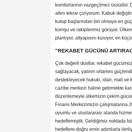
koridorlarının vazgeçilmez üssüdür. Da
altını tekrar çiziyorum. Kabuk değişt
kutup başlarından biri olmaya en gü
komşu ve rakiplerimiz görüyor. Ülkem
planlıyor, altyapısını kuruyor, en küç
"REKABET GÜCÜNÜ ARTIRAC
Çok değerli dostlar, rekabet gücümüz
sağlayacak, yatırım ortamını güçlendi
destekleyecek hukuki, idari, mali ve k
cazibe merkezi haline getirmekte ka
düzenlemeyle ülkemizin çekim gücünü 
Finans Merkezimizin çalışmalarına 20
uyumlu ve uluslararası alanda hizmet
hedeflemiştik. Geldiğimiz noktada 
hedeflere doğru emin adımlarla ilerliy