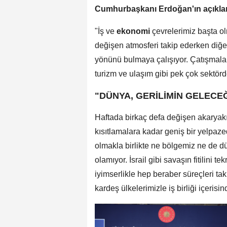
Cumhurbaşkanı Erdoğan'ın açıklama
"İş ve
ekonomi
çevrelerimiz başta ol
değişen atmosferi takip ederken diğe
yönünü bulmaya çalışıyor. Çatışmaların
turizm ve ulaşım gibi pek çok sektörd
"DÜNYA, GERİLİMİN GELECE
Haftada birkaç defa değişen akaryakıt
kısıtlamalara kadar geniş bir yelpaz
olmakla birlikte ne bölgemiz ne de d
olamıyor. İsrail gibi savaşın fitilini 
iyimserlikle hep beraber süreçleri ta
kardeş ülkelerimizle iş birliği içeris