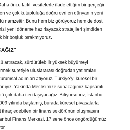
ha önce farklı vesilelerle ifade ettiğim bir gerçeğin
iren ve çok kutupluluğa doğru evrilen dünyanın yeni
çlü namzettir. Bunu hem biz görüyoruz hem de dost,
izi yeni döneme hazırlayacak stratejileri şimdiden
ük bir boşluk bırakmıyoruz.
AĞIZ"
ü artıracak, sürdürülebilir yüksek büyümeyi
rmek suretiyle uluslararası doğrudan yatırımları
urumsal adımları atıyoruz. Türkiye’yi küresel bir
rarlıyız. Yakında Meclisimize sunacağımız kapsamlı
çok daha ileri taşıyacağız. Biliyorsunuz, İstanbul
09 yılında başlamış, burada küresel piyasalarla
 ihraç edebilen bir finans sektörünün oluşmasını
İstanbul Finans Merkezi, 17 sene önce öngördüğümüz
or.