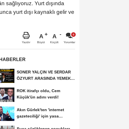
kân sağlıyoruz. Yurt dışında
nca yurt dışı kaynaklı gelir ve
A
A
Büyüt
Küçült
Yazdır
Yorumlar
 HABERLER
SONER YALÇIN VE SERDAR
ÖZYURT ARASINDA YEMEK
MASASI MI PR ANLAŞMASI...
ROK itirafçı oldu, Cem
Küçük'ün adını verdi!
Akın Gürlek'ten 'internet
gazeteciliği' için yasa
sinyali:...
Suça sürüklenen çocuklara