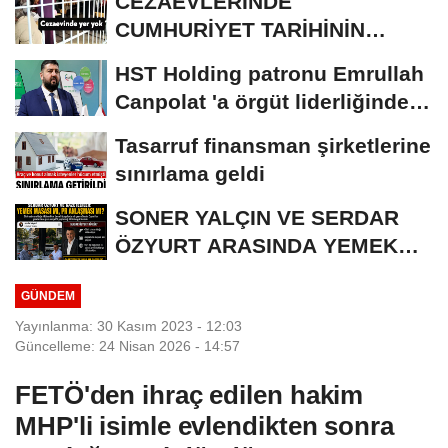
CEZAEVLERİNDE
CUMHURİYET TARİHİNİN
REKORU KIRILDI 433 BİN 520
HST Holding patronu Emrullah
KİŞİ...
Canpolat 'a örgüt liderliğinden
iddianame...
Tasarruf finansman şirketlerine
sınırlama geldi
SONER YALÇIN VE SERDAR
ÖZYURT ARASINDA YEMEK
MASASI MI PR ANLAŞMASI...
GÜNDEM
Yayınlanma: 30 Kasım 2023 - 12:03
Güncelleme: 24 Nisan 2026 - 14:57
FETÖ'den ihraç edilen hakim
MHP'li isimle evlendikten sonra