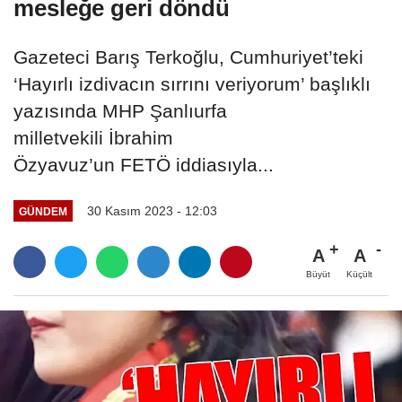
mesleğe geri döndü
Gazeteci Barış Terkoğlu, Cumhuriyet’teki
‘Hayırlı izdivacın sırrını veriyorum’ başlıklı
yazısında MHP Şanlıurfa
milletvekili İbrahim
Özyavuz’un FETÖ iddiasıyla...
30 Kasım 2023 - 12:03
GÜNDEM
A
A
Büyüt
Küçült