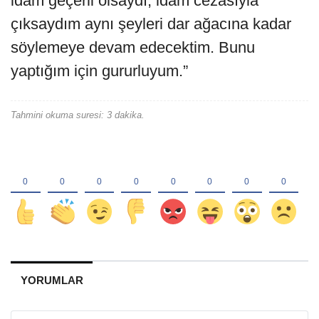
idam geçerli olsaydı, idam cezasıyla
çıksaydım aynı şeyleri dar ağacına kadar
söylemeye devam edecektim. Bunu
yaptığım için gururluyum.”
Tahmini okuma suresi: 3 dakika.
YORUMLAR