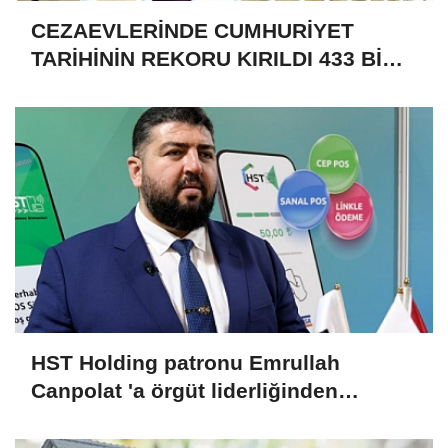
CEZAEVLERİNDE CUMHURİYET
TARİHİNİN REKORU KIRILDI 433 BİN
520 KİŞİ VAR!
HST Holding patronu Emrullah
Canpolat 'a örgüt liderliğinden
iddianame hazırlandı.. Tüm
malvarlığına el konuldu