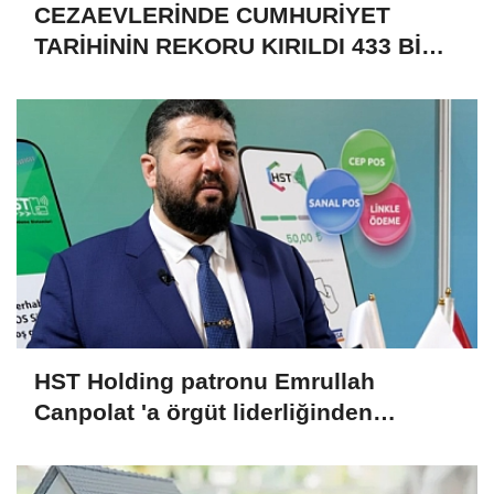
CEZAEVLERİNDE CUMHURİYET
TARİHİNİN REKORU KIRILDI 433 BİN
520 KİŞİ VAR!
HST Holding patronu Emrullah
Canpolat 'a örgüt liderliğinden
iddianame hazırlandı.. Tüm
malvarlığına el konuldu