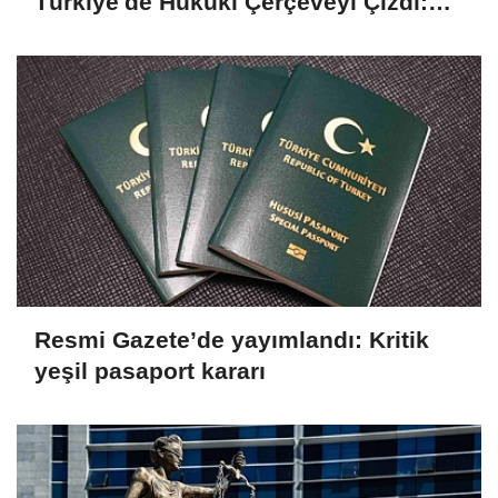
Türkiye'de Hukuki Çerçeveyi Çizdi:
'Hiçbir Kişiye Özel Statü Tanınmıyor'
Resmi Gazete’de yayımlandı: Kritik
yeşil pasaport kararı