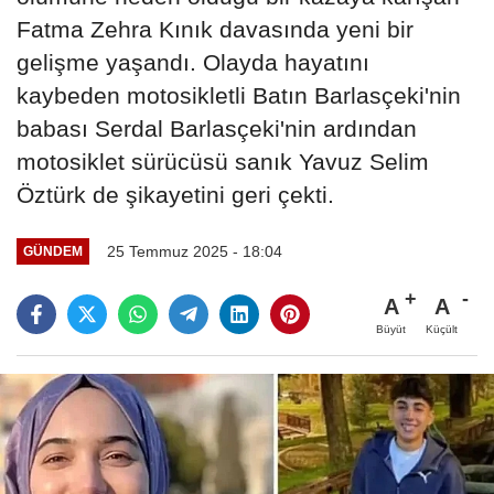
Fatma Zehra Kınık davasında yeni bir
gelişme yaşandı. Olayda hayatını
kaybeden motosikletli Batın Barlasçeki'nin
babası Serdal Barlasçeki'nin ardından
motosiklet sürücüsü sanık Yavuz Selim
Öztürk de şikayetini geri çekti.
25 Temmuz 2025 - 18:04
GÜNDEM
A
A
Büyüt
Küçült