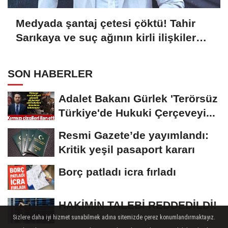
Medyada şantaj çetesi çöktü! Tahir
Sarıkaya ve suç ağının kirli ilişkiler
zinciri...
SON HABERLER
Adalet Bakanı Gürlek 'Terörsüz
Türkiye'de Hukuki Çerçeveyi...
Resmi Gazete’de yayımlandı:
Kritik yeşil pasaport kararı
Borç patladı icra fırladı
HAKİMİN TALEBİ REDDEDİLDİ!
Sizlere daha iyi hizmet sunabilmek adına sitemizde çerez konumlandırmaktayız.