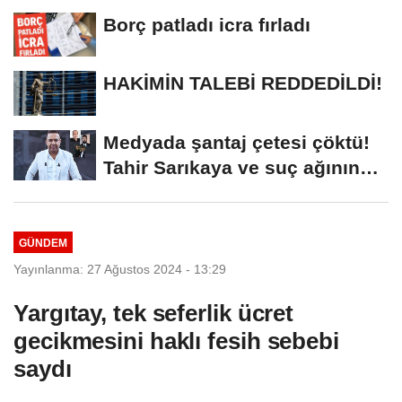
Borç patladı icra fırladı
HAKİMİN TALEBİ REDDEDİLDİ!
Medyada şantaj çetesi çöktü!
Tahir Sarıkaya ve suç ağının
kirli...
GÜNDEM
Yayınlanma: 27 Ağustos 2024 - 13:29
Yargıtay, tek seferlik ücret
gecikmesini haklı fesih sebebi
saydı