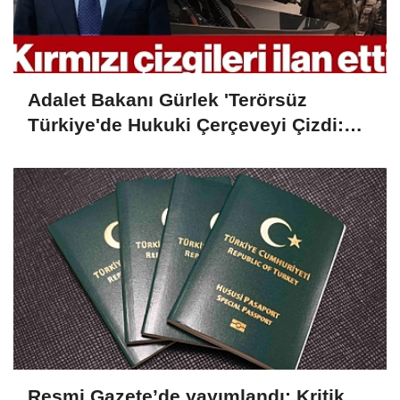
Adalet Bakanı Gürlek 'Terörsüz
Türkiye'de Hukuki Çerçeveyi Çizdi:
'Hiçbir Kişiye Özel Statü Tanınmıyor'
Resmi Gazete’de yayımlandı: Kritik