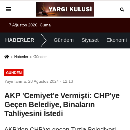
7 Ağustos 2026, Cuma
HABERLER
Gündem
Siyaset
Ekonomi
Haberler
Gündem
GÜNDEM
Yayınlanma: 28 Ağustos 2024 - 12:13
AKP 'Cemiyet'e Vermişti: CHP'ye
Geçen Belediye, Binaların
Tahliyesini İstedi
AKP'den CHP'ye geçen Tuzla Belediyesi,