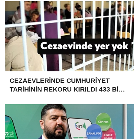
CEZAEVLERİNDE CUMHURİYET
TARİHİNİN REKORU KIRILDI 433 BİN
520 KİŞİ VAR!