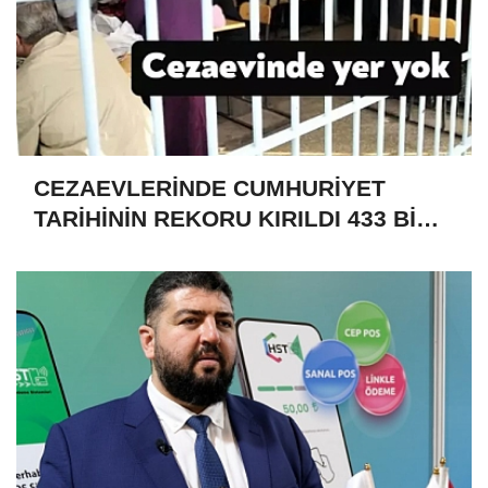
CEZAEVLERİNDE CUMHURİYET
TARİHİNİN REKORU KIRILDI 433 BİN
520 KİŞİ VAR!