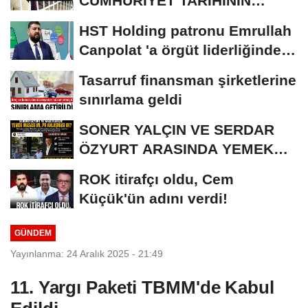
CUMHURİYET TARİHİNİN
REKORU KIRILDI 433 BİN 520
HST Holding patronu Emrullah
KİŞİ...
Canpolat 'a örgüt liderliğinden
iddianame...
Tasarruf finansman şirketlerine
sınırlama geldi
SONER YALÇIN VE SERDAR
ÖZYURT ARASINDA YEMEK
MASASI MI PR ANLAŞMASI...
ROK itirafçı oldu, Cem
Küçük'ün adını verdi!
GÜNDEM
Yayınlanma: 24 Aralık 2025 - 21:49
11. Yargı Paketi TBMM'de Kabul