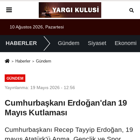
10 Ağustos 2026, Pazartesi
HABERLER
Gündem
Siyaset
Ekonomi
Haberler
Gündem
GÜNDEM
Yayınlanma: 19 Mayıs 2026 - 12:56
Cumhurbaşkanı Erdoğan'dan 19
Mayıs Kutlaması
Cumhurbaşkanı Recep Tayyip Erdoğan, 19
mayıs Atatürk'ü Anma, Gençlik ve Spor