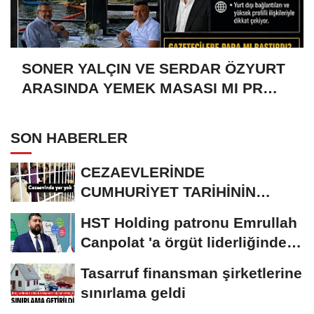
SONER YALÇIN VE SERDAR ÖZYURT
ARASINDA YEMEK MASASI MI PR
ANLAŞMASI MI?
SON HABERLER
CEZAEVLERİNDE
CUMHURİYET TARİHİNİN
REKORU KIRILDI 433 BİN 520
HST Holding patronu Emrullah
KİŞİ...
Canpolat 'a örgüt liderliğinden
iddianame...
Tasarruf finansman şirketlerine
sınırlama geldi