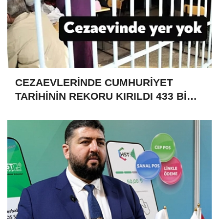
CEZAEVLERİNDE CUMHURİYET
TARİHİNİN REKORU KIRILDI 433 BİN
520 KİŞİ VAR!