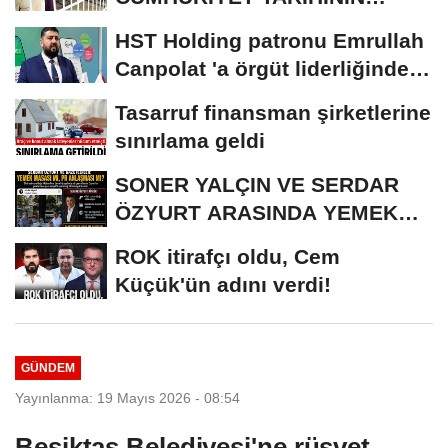
REKORU KIRILDI 433 BİN 520
HST Holding patronu Emrullah
KİŞİ...
Canpolat 'a örgüt liderliğinden
iddianame...
Tasarruf finansman şirketlerine
sınırlama geldi
SONER YALÇIN VE SERDAR
ÖZYURT ARASINDA YEMEK
MASASI MI PR ANLAŞMASI...
ROK itirafçı oldu, Cem
Küçük'ün adını verdi!
GÜNDEM
Yayınlanma: 19 Mayıs 2026 - 08:54
Beşiktaş Belediyesi'ne rüşvet