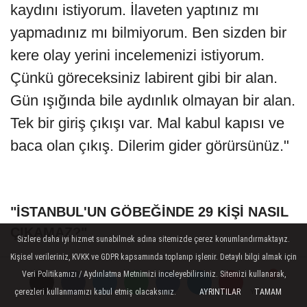
kaydını istiyorum. İlaveten yaptınız mı
yapmadınız mı bilmiyorum. Ben sizden bir
kere olay yerini incelemenizi istiyorum.
Çünkü göreceksiniz labirent gibi bir alan.
Gün ışığında bile aydınlık olmayan bir alan.
Tek bir giriş çıkışı var. Mal kabul kapısı ve
baca olan çıkış. Dilerim gider görürsünüz."
"İSTANBUL'UN GÖBEĞİNDE 29 KİŞİ NASIL
ÇIKAMAZ?"
Sizlere daha iyi hizmet sunabilmek adına sitemizde çerez konumlandırmaktayız.
Kişisel verileriniz, KVKK ve GDPR kapsamında toplanıp işlenir. Detaylı bilgi almak için
Yangında hayatını kaybeden Ahmet
Veri Politikamızı / Aydınlatma Metnimizi inceleyebilirsiniz. Sitemizi kullanarak,
Uzun'un ablası Kader Kaçmaz, "Biz adalet
çerezleri kullanmamızı kabul etmiş olacaksınız.
AYRINTILAR
TAMAM
Yorumlar
Yorumlar
Yorumlar