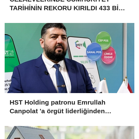
TARİHİNİN REKORU KIRILDI 433 BİN
520 KİŞİ VAR!
HST Holding patronu Emrullah
Canpolat 'a örgüt liderliğinden
iddianame hazırlandı.. Tüm
malvarlığına el konuldu