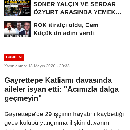
SONER YALÇIN VE SERDAR
ÖZYURT ARASINDA YEMEK
MASASI MI PR ANLAŞMASI...
ROK itirafçı oldu, Cem
Küçük'ün adını verdi!
GÜNDEM
Yayınlanma: 18 Mayıs 2026 - 20:38
Gayrettepe Katliamı davasında
aileler isyan etti: "Acımızla dalga
geçmeyin"
Gayrettepe'de 29 işçinin hayatını kaybettiği
gece kulübü yangınına ilişkin davanın