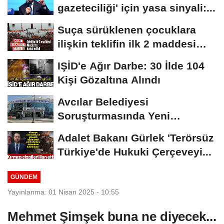
gazeteciliği' için yasa sinyali:...
Suça sürüklenen çocuklara
ilişkin teklifin ilk 2 maddesi
kabul edildi
IŞİD'e Ağır Darbe: 30 İlde 104
Kişi Gözaltına Alındı
Avcılar Belediyesi
Soruşturmasında Yeni
Gelişme! Gözaltındaki 12...
Adalet Bakanı Gürlek 'Terörsüz
Türkiye'de Hukuki Çerçeveyi...
GÜNDEM
Yayınlanma: 01 Nisan 2025 - 10:55
Mehmet Şimşek buna ne diyecek...