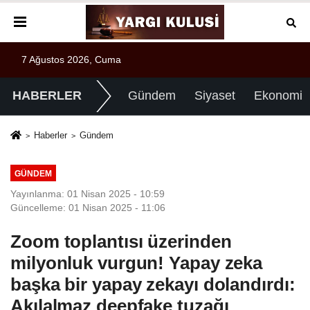
7 Ağustos 2026, Cuma
HABERLER
Gündem
Siyaset
Ekonomi
Haberler
Gündem
GÜNDEM
Yayınlanma: 01 Nisan 2025 - 10:59
Güncelleme: 01 Nisan 2025 - 11:06
Zoom toplantısı üzerinden
milyonluk vurgun! Yapay zeka
başka bir yapay zekayı dolandırdı:
Akılalmaz deepfake tuzağı